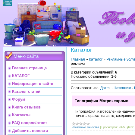
Каталог
Меню сайта
Главная
»
Каталог
»
Рекламные услу
реклама
Главная страница
В категории объявлений
:
6
КАТАЛОГ
Показано объявлений
:
1-6
Информация о сайте
Сортировать по
:
Дате
·
Названию
·
Каталог статей
Форум
Типография Матрикспромо
Книга отзывов
Типография, изготовление наруж
Контакты
печать, оракал на авто, создание
FAQ вопрос/ответ
Рекламные агентства
|
Просмотров:
2395
|
Дата:
Добавить новости