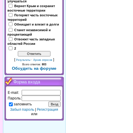
улучшаться
Вернет Крым и сохранит
восточные территории
Потеряет часть восточных
территорий
Обнищает и влезет в долги
Станет независимой и
процветающей
Отвоюет часть западных
областей России
2
[
·
]
Результаты
Архив опросов
Всего ответов:
803
Обсудить на форуме
Форма входа
E-mail:
Пароль:
запомнить
Забыл пароль
|
Регистрация
или