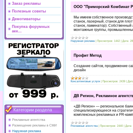
Заказ рекламы
ООО "Приморский Комбинат 
Полезные советы
Мы имеем собственное производс
Демотиваторы
станок, лазерный, станок для пло
станок, ламинатор). Собственный 
Покупка форумных
монтажные группы, промышленны
акк...
Наружная реклама
|
Просмотров:
1442
|
Дата:
28
Профит Метод
Создание сайтов, продвижение са
дизайн
Консалтинговые услуги
|
Просмотров:
2439
|
Дат
ДВ Регион, Рекламное агентст
«ДВ Регион» — региональное баинг
Категории раздела
специализирующееся на стратегич
комплексных рекламных и PR-камп
Рекламные агентства
Размещение рекламы в СМИ
Рекламные агентства
|
Просмотров:
2440
|
Дата:
Наружная реклама