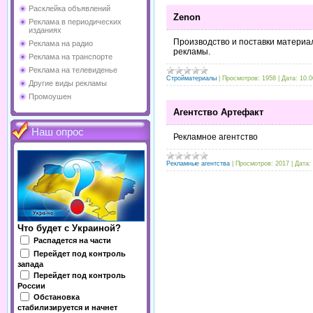
Расклейка объявлений
Zenon
Реклама в периодических
изданиях
Производство и поставки материа
Реклама на радио
рекламы.
Реклама на транспорте
Реклама на телевиденье
Стройматериалы
|
Просмотров:
1958
|
Дата:
10.0
Другие виды рекламы
Промоушен
Агентство Артефакт
Наш опрос
Рекламное агентство
Рекламные агентства
|
Просмотров:
2017
|
Дата:
Что будет с Украиной?
Распадется на части
Перейдет под контроль
запада
Перейдет под контроль
России
Обстановка
стабилизируется и начнет