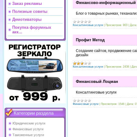
Финансово-информационный 
Заказ рекламы
Полезные советы
Блог о товарных рынках, теханализ
Демотиваторы
Консалтинговые услуги
|
Просмотров:
903
|
Дата:
Покупка форумных
акк...
Профит Метод
Создание сайтов, продвижение са
дизайн
Консалтинговые услуги
|
Просмотров:
2438
|
Дат
Финансовый Лоцман
Консалтинговые услуги
Финансовые услуги
|
Просмотров:
1546
|
Дата:
0
Категории раздела
Юридические услуги
Финансовые услуги
Таможенные услуги