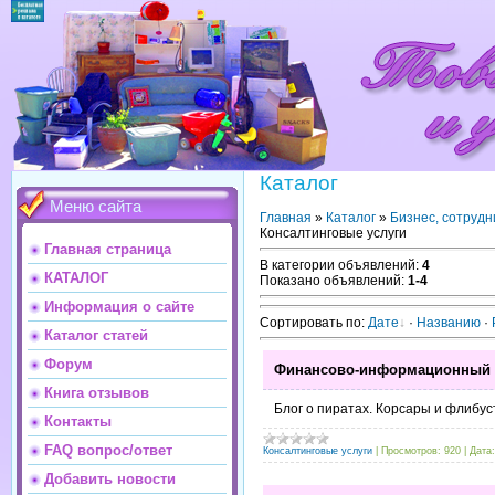
Каталог
Меню сайта
Главная
»
Каталог
»
Бизнес, сотрудн
Консалтинговые услуги
Главная страница
В категории объявлений
:
4
КАТАЛОГ
Показано объявлений
:
1-4
Информация о сайте
Сортировать по
:
Дате
·
Названию
·
Каталог статей
Форум
Финансово-информационный 
Книга отзывов
Блог о пиратах. Корсары и флибус
Контакты
FAQ вопрос/ответ
Консалтинговые услуги
|
Просмотров:
920
|
Дата:
Добавить новости