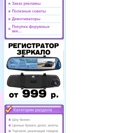
Заказ рекламы
Полезные советы
Демотиваторы
Покупка форумных
акк...
Категории раздела
Шоу-бизнес
Ценные бумаги, долги, зачеты
Торговля, реализация товаров