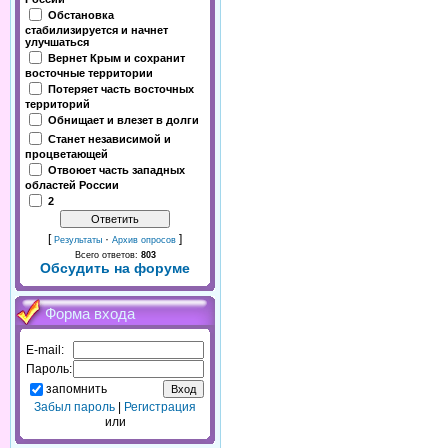
Обстановка
стабилизируется и начнет
улучшаться
Вернет Крым и сохранит
восточные территории
Потеряет часть восточных
территорий
Обнищает и влезет в долги
Станет независимой и
процветающей
Отвоюет часть западных
областей России
2
[
·
]
Результаты
Архив опросов
Всего ответов:
803
Обсудить на форуме
Форма входа
E-mail:
Пароль:
запомнить
Забыл пароль
|
Регистрация
или