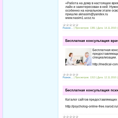
«Работа на дому в настоящее врем
лайн и заинтересован в ней. Нужн
особенно на начальном этапе осв
пришлю aknasim@yandex.ru
www.nasim1.ucoz.ru
Разное...
|
Просмотров:
1381
|
Дата:
14.11.2010
Бесплатная консультация вра
Бесплатная конс
предоставляющи
специализации.
http://medical-con
Разное...
|
Просмотров:
1313
|
Дата:
12.11.2010
Бесплатная консультация пси
Каталог сайтов предоставляющих 
http://psycholog-online-free.narod.ru/