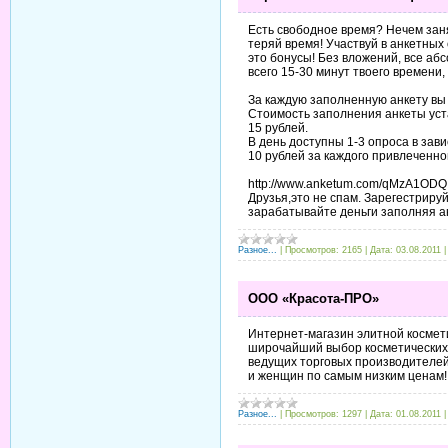
Есть свободное время? Нечем зан
теряй время! Участвуй в анкетных
это бонусы! Без вложений, все аб
всего 15-30 минут твоего времени, 
За каждую заполненную анкету вы п
Стоимость заполнения анкеты уст
15 рублей.
В день доступны 1-3 опроса в зави
10 рублей за каждого привлеченног
http://www.anketum.com/qMzA1ODQ
Друзья,это не спам. Зарегестриру
зарабатывайте деньги заполняя а
Разное...
|
Просмотров:
2165
|
Дата:
03.08.2011
ООО «Красота-ПРО»
Интернет-магазин элитной косме
широчайший выбор косметических с
ведущих торговых производителе
и женщин по самым низким ценам! 
Разное...
|
Просмотров:
1297
|
Дата:
01.08.2011