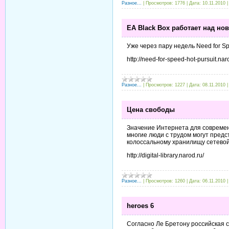
Разное...
|
Просмотров:
1776
|
Дата:
10.11.2010
EA Black Box работает над но
Уже через пару недель Need for Sp
http://need-for-speed-hot-pursuit.nar
Разное...
|
Просмотров:
1227
|
Дата:
08.11.2010
Цена свободы
Значение Интернета для современ
многие люди с трудом могут предс
колоссальному хранилищу сетево
http://digital-library.narod.ru/
Разное...
|
Просмотров:
1260
|
Дата:
06.11.2010
heroes 6
Согласно Ле Бретону российская ст