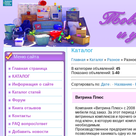
Каталог
Меню сайта
Главная
»
Каталог
»
Разное
» Разное.
Главная страница
В категории объявлений
:
45
Показано объявлений
:
1-40
КАТАЛОГ
Информация о сайте
Сортировать по
:
Дате
·
Названию
·
Каталог статей
Витрина Плюс
Форум
Книга отзывов
Компания «Витрина Плюс» с 2008 г
мебели под заказ. За этот период
Контакты
витринных комплексов и прочего о
под ключ», в которую входит комп
FAQ вопрос/ответ
необходимым.
Производственное предприятие и
Добавить новости
позволяющее занимать одну из л