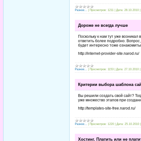
Разное...
|
Просмотров:
1211
|
Дата:
28.10.2010
Дороже не всегда лучше
Поскольку к нам тут уже возникал
ответить более подробно. Вопрос 
будет интересно тоже ознакомить
http://internet-provider-site.narod.ru/
Разное...
|
Просмотров:
1153
|
Дата:
27.10.2010
Критерии выбора шаблона са
Вы решили создать свой сайт? То
уже множество этапов при создани
http://templates-site-free.narod.ru/
Разное...
|
Просмотров:
1220
|
Дата:
25.10.2010
Хостинг. Платить или не плати