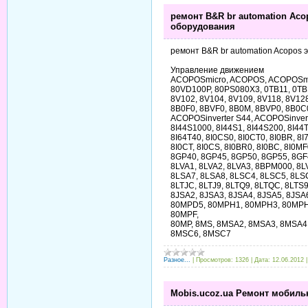
ремонт B&R br automation Ac
оборудования
ремонт B&R br automation Acopos
Управление движением
ACOPOSmicro, ACOPOS, ACOPOSmul
80VD100P, 80PS080X3, 0TB11, 0TB
8V102, 8V104, 8V109, 8V118, 8V12
8B0F0, 8BVF0, 8B0M, 8BVP0, 8B0C0
ACOPOSinverter S44, ACOPOSinvert
8I44S1000, 8I44S1, 8I44S200, 8I44T
8I64T40, 8I0CS0, 8I0CT0, 8I0BR, 8I
8I0CT, 8I0CS, 8I0BR0, 8I0BC, 8I0M
8GP40, 8GP45, 8GP50, 8GP55, 8GF
8LVA1, 8LVA2, 8LVA3, 8BPM000, 8L
8LSA7, 8LSA8, 8LSC4, 8LSC5, 8LSC
8LTJC, 8LTJ9, 8LTQ9, 8LTQC, 8LTS
8JSA2, 8JSA3, 8JSA4, 8JSA5, 8JS
80MPD5, 80MPH1, 80MPH3, 80MPH
80MPF,
80MP, 8MS, 8MSA2, 8MSA3, 8MSA4
8MSC6, 8MSC7
Разное...
|
Просмотров:
1326
|
Дата:
12.06.2012
Mobis.ucoz.ua Ремонт мобиль