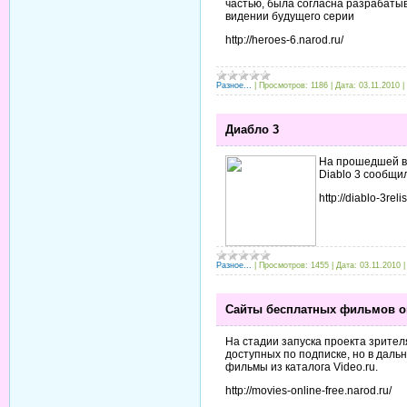
частью, была согласна разрабатыва
видении будущего серии
http://heroes-6.narod.ru/
Разное...
|
Просмотров:
1186
|
Дата:
03.11.2010
|
Диабло 3
На прошедшей вы
Diablo 3 сообщи
http://diablo-3reli
Разное...
|
Просмотров:
1455
|
Дата:
03.11.2010
Сайты бесплатных фильмов о
На стадии запуска проекта зрител
доступных по подписке, но в даль
фильмы из каталога Video.ru.
http://movies-online-free.narod.ru/