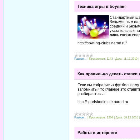
Техника игры в боулинг
Стандартный шар
безымянным пал
средний и безым
указательный па
лишь слегка соп
http://bowling-clubs.narod.ru/
Разное...
|
Просмотров:
1143
|
Дата:
11.12.2010
|
Как правильно делать ставки 
Если вы собрались к футбольному 
запомнить, что главное это ставит
разбираетесь...
http://sportsbook-tote.narod.ru
Разное...
|
Просмотров:
1204
|
Дата:
09.12.2010
Работа в интернете