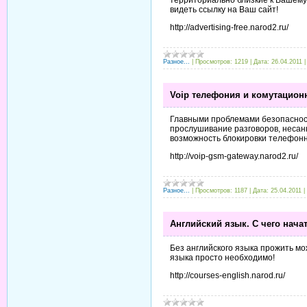
видеть ссылку на Ваш сайт!
http://advertising-free.narod2.ru/
Разное...
|
Просмотров:
1219
|
Дата:
26.04.2011
Voip телефония и комутационн
Главными проблемами безопасност
прослушивание разговоров, несан
возможность блокировки телефонн
http://voip-gsm-gateway.narod2.ru/
Разное...
|
Просмотров:
1187
|
Дата:
25.04.2011
|
Английский язык. С чего нача
Без английского языка прожить мо
языка просто необходимо!
http://courses-english.narod.ru/