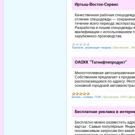
Иртыш-Восток-Сервис
Качественная рабочая спецодежда
отличие спецодежды — сохранение
течение всего периода эксплуатац
Разработка и пошив спецодежды в
квалификации с использованием т
зарубежного производства.
Торговля, реализация товаров
|
Просмотров:
144
ОАОХК "Татнефтепродукт"
Многотопливная автозаправочная
Собственник предлагает к продаж
располагающуюся по адресу: Респу
основной городской автомагистра
Бензин, солярка, ГСМ
|
Просмотров:
1455
|
Дата
Бесплатная реклама в интерне
Бесплатно можно разместить адре
картах . Самые популярные: Яндекс
геозависимым запросам без какой
территориально близкие к Вашему о