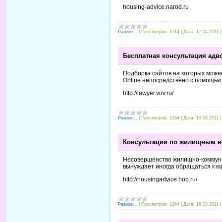
housing-advice.narod.ru
Разное...
|
Просмотров:
1214
|
Дата:
17.04.2011
Бесплатная консультация адв
Подборка сайтов на которых можно
Online непосредствено с помощью 
http://lawyer.vov.ru/
Разное...
|
Просмотров:
1264
|
Дата:
19.03.2011
Консультации по жилищным 
Несовершенство жилищно-коммуна
вынуждает иногда обращаться к ю
http://housingadvice.hop.ru/
Разное...
|
Просмотров:
1264
|
Дата:
16.03.2011