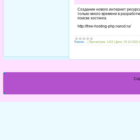
Создание нового интернет ресурс
только много времени в разработк
поиске хостинга.
http://free-hosting-php.narod.ru/
Разное...
|
Просмотров:
1215
|
Дата:
25.10.2010
Cop