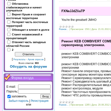
Обстановка
стабилизируется и начнет
улучшаться
FXNeJJdZliaTP
Вернет Крым и сохранит
восточные территории
You're the greatset! JMHO
Потеряет часть восточных
территорий
Разное...
|
Просмотров:
1501
|
Дата:
21.01.2013
Обнищает и влезет в долги
Станет независимой и
процветающей
Ремонт KEB COMBIVERT COMB
Отвоюет часть западных
сервопривод электроники.
областей России
2
ремонт KEB COMBIVERT COMBICON
электроники
[
·
]
Результаты
Архив опросов
Всего ответов:
803
ремонт KEB COMBIVERT COMBICON
Обсудить на форуме
электроники
Ремонт панели оператора, промы
сенсорные экраны мониторы компь
Форма входа
Ремонт Сервопривод сервоусилит
Ремонт Серводвигатель шаговый д
Ремонт Распредилительные ввод-
E-mail:
ремонт контроллера, модуля
Пароль:
Ремонт Частотных преобразовател
Ремонт ЧПУ, роботы промышленные
запомнить
Забыл пароль
|
Регистрация
или
Разное...
|
Просмотров:
1285
|
Дата:
20.08.2012