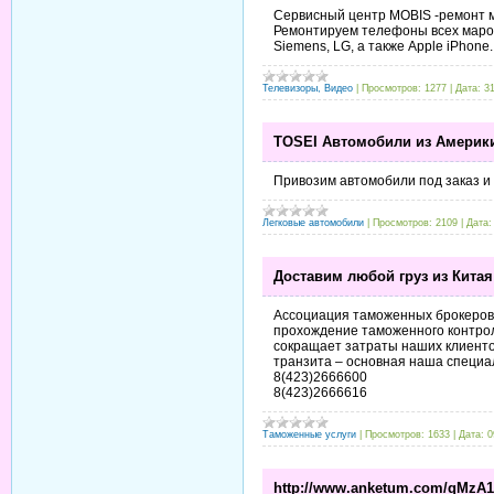
Сервисный центр MOBIS -ремонт 
Ремонтируем телефоны всех марок:
Siemens, LG, а также Apple iPhon
Телевизоры, Видео
|
Просмотров:
1277
|
Дата:
3
TOSEI Автомобили из Америки
Привозим автомобили под заказ и
Легковые автомобили
|
Просмотров:
2109
|
Дата:
Доставим любой груз из Китая
Ассоциация таможенных брокеров д
прохождение таможенного контроля
сокращает затраты наших клиенто
транзита – основная наша специа
8(423)2666600
8(423)2666616
Таможенные услуги
|
Просмотров:
1633
|
Дата:
0
http://www.anketum.com/qMzA