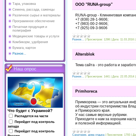
Тара, упаковка
OOO "RUNA-group"
Семена, рассада, саженцы
RUNA-group - Клининговая компа
Различное сырье и материалы
+7 (838) 28-1-9606;
Программное обеспечение
+7 (983) 00-2-9606;
Печатная продукция и
+7 (925) 09-3-9606
полиграфия
Медицинские товары и услуги
Разное...
|
Просмотров:
1298
|
Дата:
11.03.2016
Комбикорм, удобрения
Бумага, картон
Разное...
Altersblok
Тема сайта - это работа и заработ
Наш опрос
Разное...
|
Просмотров:
1441
|
Дата:
22.05.2014
Primhoreca
Примхорека — это актуальная ин
об индустрии гостеприимства Вла
и Приморского края.
Что будет с Украиной?
У нас самые вкусные рубрики.
Распадется на части
Приходите к нам за хорошим нас
Перейдет под контроль
и полезной информацией.
запада
Перейдет под контроль
Санатории, дома отдыха
|
Просмотров:
1793
|
Да
России