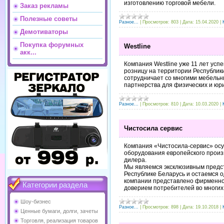
изготовлению торговой мебели.
Заказ рекламы
Полезные советы
Разное...
|
Просмотров:
803
|
Дата:
15.04.2020
|
Демотиваторы
Покупка форумных
Westline
акк...
Компания Westline уже 11 лет ус
розницу на территории Республик
сотрудничает со многими мебельн
партнерства для физических и юри
Разное...
|
Просмотров:
810
|
Дата:
10.03.2020
|
Чистосила сервис
Компания «Чистосила-сервис» осу
оборудования европейского произ
дилера.
Мы являемся эксклюзивным предст
Республике Беларусь и остаемся о
компании представлено фирменное
Категории раздела
доверием потребителей во многих 
Шоу-бизнес
Разное...
|
Просмотров:
898
|
Дата:
19.10.2018
|
Ценные бумаги, долги, зачеты
Торговля, реализация товаров