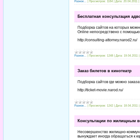
Разное...
|
Просмотров:
1164
|
Дата:
20.04.2011
|
Бесплатная консультация адв
Подборка сайтов на которых можно
Online непосредствено с помощью 
http://consulting-attorney.narod2.ru/
Разное...
|
Просмотров:
1248
|
Дата:
19.04.2011
Заказ билетов в кинотеатр
Подборка сайтов где можно заказа
http://ticket-movie.narod.ru/
Разное...
|
Просмотров:
1242
|
Дата:
18.04.2011
Консультации по жилищным 
Несовершенство жилищно-коммуна
вынуждает иногда обращаться к ю