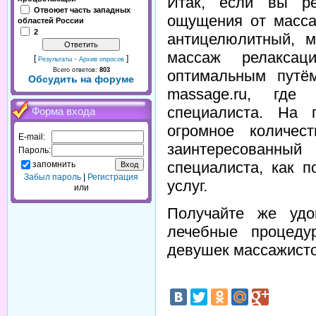
Итак, если вы р
Отвоюет часть западных
ощущения от масса
областей России
2
антицелюлитный, 
массаж релаксац
[
·
]
Результаты
Архив опросов
Всего ответов:
803
оптимальным путём
Обсудить на форуме
massage.ru, где
специалиста. На 
Форма входа
огромное количес
E-mail:
заинтересованный
Пароль:
специалиста, как п
запомнить
Забыл пароль
|
Регистрация
услуг.
или
Получайте же удо
лечебные процеду
девушек массажисток