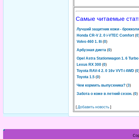
Самые читаемые стат
Лучший защитник кожи - броккол
Honda CR-V 2. 0 i-VTEC Comfort
(
0
Volvo 460 1. 8i
(
0
)
Арбузная диета
(
0
)
Opel Astra Stationwagon 1. 6 Turbo
Lexus RX 300
(
0
)
Toyota RAV-4 2. 0 16v VVT-i 4WD
(
0
Toyota 1.5
(
0
)
Чем кормить выпускника?
(
3
)
Забота о коже в летний сезон.
(
0
)
[
Добавить новость
]
Cop