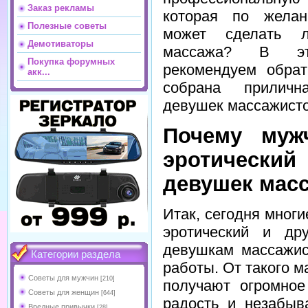
Заказ рекламы
которая по желан
Полезные советы
может сделать 
Демотиваторы
массажа? В эт
Покупка форумных
рекомендуем обрати
акк...
собрана приличн
девушек массажисто
Почему муж
эротический
девушек мас
Итак, сегодня мног
эротический и др
девушкам массажис
Категории раздела
работы. От такого м
Советы для мужчин
[210]
получают огромное
Советы для женщин
[644]
радость и незабы
Вредные привычки
[28]