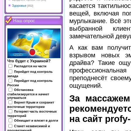
касается тактильно
Здоровье
[852]
вещей, включая по
мурлыкание. Всё эт
Наш опрос
выбранной клиен
замечательной деву
А как вам получи
взрывом новых эм
Что будет с Украиной?
драйва? Такие ощу
Распадется на части
профессиональна
Перейдет под контроль
запада
преподнесёт своем
Перейдет под контроль
ощущений.
России
Обстановка
стабилизируется и начнет
За массаже
улучшаться
Вернет Крым и сохранит
рекомендует
восточные территории
Потеряет часть восточных
на сайт profy
территорий
Обнищает и влезет в долги
Станет независимой и
процветающей