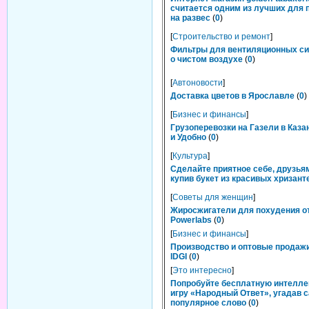
считается одним из лучших для 
на развес
(
0
)
[
Строительство и ремонт
]
Фильтры для вентиляционных си
о чистом воздухе
(
0
)
[
Автоновости
]
Доставка цветов в Ярославле
(
0
)
[
Бизнес и финансы
]
Грузоперевозки на Газели в Каза
и Удобно
(
0
)
[
Культура
]
Сделайте приятное себе, друзьям
купив букет из красивых хризант
[
Советы для женщин
]
Жиросжигатели для похудения о
Powerlabs
(
0
)
[
Бизнес и финансы
]
Производство и оптовые продаж
IDGI
(
0
)
[
Это интересно
]
Попробуйте бесплатную интелл
игру «Народный Ответ», угадав 
популярное слово
(
0
)