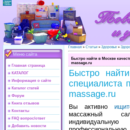
Главная
»
Статьи
»
Здоровье
»
Здор
Меню сайта
Быстро найти в Москве качеств
massage.ru
Главная страница
Быстро найти
КАТАЛОГ
Информация о сайте
специалиста п
Каталог статей
massage.ru
Форум
Книга отзывов
Вы активно
ищи
Контакты
массажный с
FAQ вопрос/ответ
индивидуальную
Добавить новости
профессиональную 