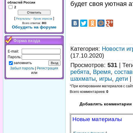
будет своя уютная 
областей России
2
[
·
]
Результаты
Архив опросов
Всего ответов:
803
Обсудить на форуме
Форма входа
Категория
:
Новости иг
E-mail:
(17.10.2020)
Пароль:
запомнить
Просмотров
:
531
|
Тег
Забыл пароль
|
Регистрация
ребята
,
Время
,
состав
или
шахматы
,
игры
,
дети
|
*При копировании материалов с сайта
Всего комментариев
:
0
Добавлять комментарии 
Новые материалы