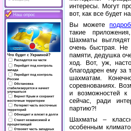
интересы. Могут пр
вот, как все будет н
Наш опрос
Вы можете
подроб
такие приложени
Шахматы выглядят 
очень быстрая. Не
памяти, дедушка оч
Что будет с Украиной?
Распадется на части
ход. Вот, уж, нас
Перейдет под контроль
благодарен ему за 
запада
Перейдет под контроль
шахматам. Конеч
России
Обстановка
соревнованиях. Воз
стабилизируется и начнет
и возможностей к
улучшаться
Вернет Крым и сохранит
сейчас, ради инт
восточные территории
Потеряет часть восточных
партию?!
территорий
Обнищает и влезет в долги
Шахматы – классн
Станет независимой и
процветающей
особенным климато
Отвоюет часть западных