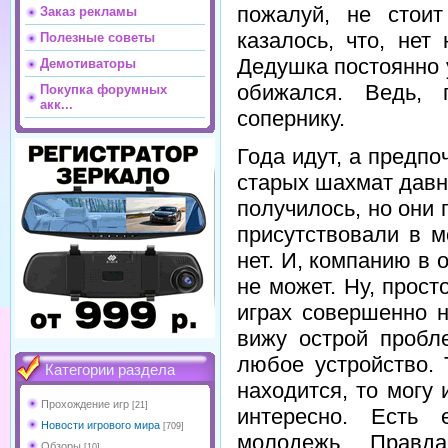
пожалуй, не стоит
Заказ рекламы
казалось, что, нет
Полезные советы
Дедушка постоянно 
Демотиваторы
обижался. Ведь, 
Покупка форумных
акк...
сопернику.
Года идут, а предпоч
старых шахмат давно
получилось, но они 
присутствовали в 
нет. И, компанию в 
не может. Ну, просто
играх совершенно н
вижу острой пробл
любое устройство. 
Категории раздела
находится, то могу и
Прохождение игр
[21]
интересно. Есть
Новости игрового мира
[709]
молодежь. Правд
Обзоры
[10]