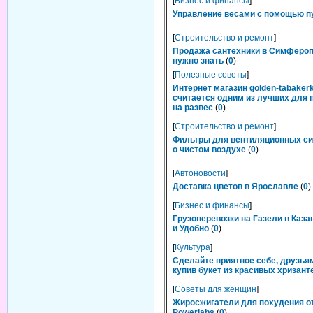
[
Бизнес и финансы
]
Управление весами с помощью п
[
Строительство и ремонт
]
Продажа сантехники в Симфероп
нужно знать
(
0
)
[
Полезные советы
]
Интернет магазин golden-tabakerk
считается одним из лучших для 
на развес
(
0
)
[
Строительство и ремонт
]
Фильтры для вентиляционных си
о чистом воздухе
(
0
)
[
Автоновости
]
Доставка цветов в Ярославле
(
0
)
[
Бизнес и финансы
]
Грузоперевозки на Газели в Каза
и Удобно
(
0
)
[
Культура
]
Сделайте приятное себе, друзьям
купив букет из красивых хризант
[
Советы для женщин
]
Жиросжигатели для похудения о
Powerlabs
(
0
)