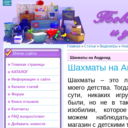
Главная
»
Статьи
»
Видеоигры
»
Нов
Меню сайта
Шахматы на Андроид
Главная страница
Шахматы на А
КАТАЛОГ
Шахматы – это л
Информация о сайте
моего детства. Тогд
Каталог статей
сути, никаких игр
Форум
были, но не в та
Книга отзывов
изобилии, которо
Контакты
можем наблюдат
FAQ вопрос/ответ
магазин с детскими 
Добавить новости