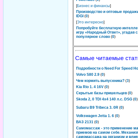
[
Бизнес и финансы
]
Производство и оптовые продаж
IDGI
(
0
)
[
Это интересно
]
Попробуйте бесплатную интелл
игру «Народный Ответ», угадав 
популярное слово
(
0
)
Самые читаемые стат
Подробности о Need For Speed Hot
Volvo S80 2.9
(
0
)
Чем кормить выпускника?
(
3
)
Kia Rio 1. 4 16V
(
0
)
Скрытые базы пришельцев
(
0
)
Skoda 2, 0 TDI 4x4 140 л.с. DSG
(
0
)
Subaru B9 Tribeca 3. 0R
(
0
)
Volkswagen Jetta 1. 6
(
0
)
ВАЗ 2131
(
0
)
Самомассаж - это применение м
приемов на самом себе. Механиз
самомассажа на организм и влия