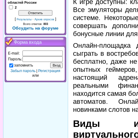
К игре доступны: к
областей России
2
Все эмуляторы деля
системе. Некоторы
[
·
]
Результаты
Архив опросов
совершать дополни
Всего ответов:
803
Обсудить на форуме
бонусные линии для
Форма входа
Онлайн-площадка 
сыграть в востреб
E-mail:
Пароль:
бесплатно, даже не
запомнить
опытных геймеров
Забыл пароль
|
Регистрация
или
настоящий адрен
реальными фина
находится самая бо
автоматов. Онла
новинками слотов на
Виды иг
виртуального