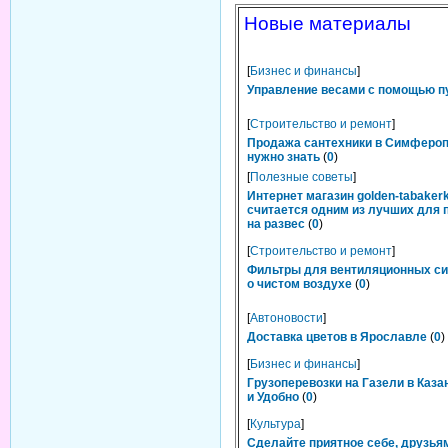
Новые материалы
[
Бизнес и финансы
]
Управление весами с помощью п
[
Строительство и ремонт
]
Продажа сантехники в Симфероп
нужно знать
(
0
)
[
Полезные советы
]
Интернет магазин golden-tabakerk
считается одним из лучших для 
на развес
(
0
)
[
Строительство и ремонт
]
Фильтры для вентиляционных си
о чистом воздухе
(
0
)
[
Автоновости
]
Доставка цветов в Ярославле
(
0
)
[
Бизнес и финансы
]
Грузоперевозки на Газели в Каза
и Удобно
(
0
)
[
Культура
]
Сделайте приятное себе, друзьям