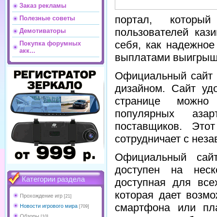
Заказ рекламы
портал, которы
Полезные советы
пользователей каз
Демотиваторы
себя, как надежное
Покупка форумных
акк...
выплатами выигрыш
Официальный сайт 
дизайном. Сайт уд
странице можно 
популярных аза
поставщиков. Это
сотрудничает с нез
Официальный сай
доступен на неск
Категории раздела
доступная для все
которая дает возмо
Прохождение игр
[21]
смартфона или пл
Новости игрового мира
[709]
Обзоры
[10]