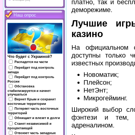
платно, так и бесп
деморежиме.
Наш опрос
Лучшие игр
казино
На официальном
доступны только 
Что будет с Украиной?
известных производ
Распадется на части
Перейдет под контроль
запада
Новоматик;
Перейдет под контроль
Плейсон;
России
Обстановка
НетЭнт;
стабилизируется и начнет
улучшаться
Микрогейминг.
Вернет Крым и сохранит
восточные территории
Широкий выбор сло
Потеряет часть восточных
территорий
фэнтези и тем, 
Обнищает и влезет в долги
адреналином.
Станет независимой и
процветающей
Отвоюет часть западных