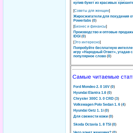
купив букет из красивых хризант
[
Советы для женщин
]
Жиросжигатели для похудения о
Powerlabs
(
0
)
[
Бизнес и финансы
]
Производство и оптовые продаж
IDGI
(
0
)
[
Это интересно
]
Попробуйте бесплатную интелл
игру «Народный Ответ», угадав 
популярное слово
(
0
)
Самые читаемые стат
Ford Mondeo 2. 0 16V
(
0
)
Hyundai Elantra 1.6
(
0
)
Chrysler 300C 3. 0 CRD
(
3
)
Volkswagen Polo Sedan 1. 6
(
4
)
Hyundai Getz 1. 1i
(
0
)
Для свежести кожи
(
0
)
Skoda Octavia 1. 8 TSI
(
0
)
Чего хочет женщина?
(
0
)