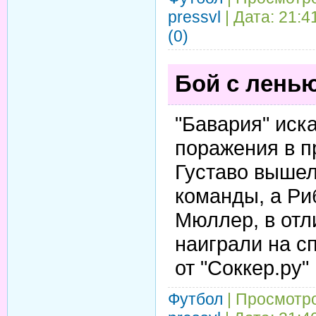
pressvl
| Дата:
21:4
(0)
Бой с лень
"Бавария" иск
поражения в п
Густаво выше
команды, а Ри
Мюллер, в отл
наиграли на с
от "Соккер.ру"
Футбол
| Просмотро