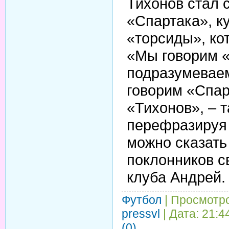
Тихонов стал 
«Спартака», к
«торсиды», кот
«Мы говорим «
подразумевае
говорим «Спар
«Тихонов», – т
перефразируя 
можно сказать
поклонников с
клуба Андрей.
Футбол
| Просмотро
pressvl
| Дата:
21:4
(0)