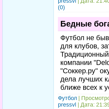
pressvl
| Дата:
21:4
(0)
Бедные бог
Футбол не бы
для клубов, з
Традиционный 
компании "Delo
"Соккер.ру" о
дела лучших к
ближе всех к 
Футбол
| Просмотро
pressvl
| Дата:
21:3