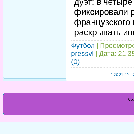
дуэт: в четыр
фиксировали р
французского 
раскрывать ин
Футбол
| Просмотро
pressvl
| Дата:
21:3
(0)
1-20
21-40
...
Cop