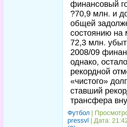
финансовый го
?70,9 млн. и д
общей задолже
состоянию на 
72,3 млн. убы
2008/09 финан
однако, остал
рекордной отм
«чистого» долг
ставший реко
трансфера вну
Футбол
| Просмотро
pressvl
| Дата:
21:4