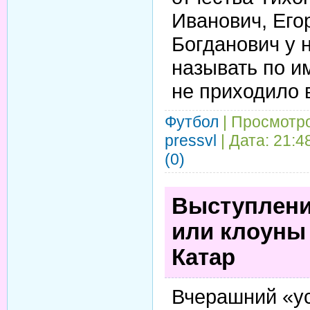
Иванович, Его
Богданович у н
называть по и
не приходило в
Футбол
| Просмотро
pressvl
| Дата:
21:4
(0)
Выступлени
или клоуны
Катар
Вчерашний «ус