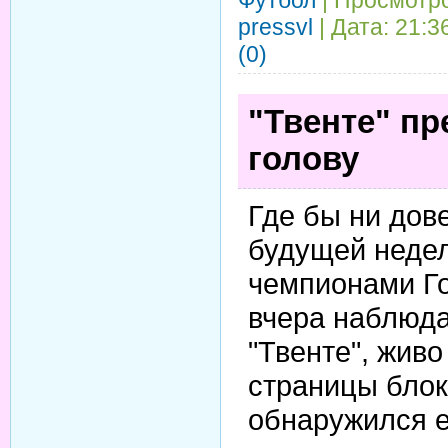
pressvl
| Дата:
21:3
(0)
"Твенте" п
голову
Где бы ни дов
будущей недел
чемпионами Го
вчера наблюда
"Твенте", жив
страницы блок
обнаружился 