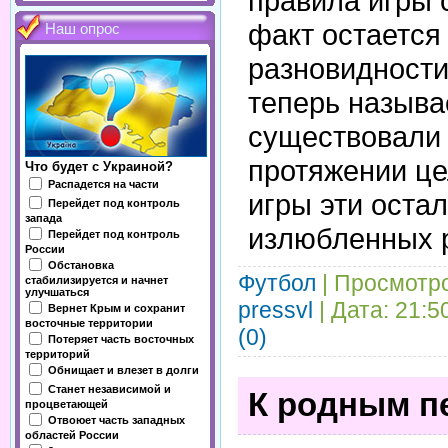
правила игры 
факт остается
Наш опрос
разновидности
теперь назыв
существовали 
протяжении це
Что будет с Украиной?
Распадется на части
игры эти оста
Перейдет под контроль
запада
излюбленных 
Перейдет под контроль
России
Обстановка
Футбол
| Просмотро
стабилизируется и начнет
улучшаться
pressvl
| Дата:
21:5
Вернет Крым и сохранит
восточные территории
(0)
Потеряет часть восточных
территорий
Обнищает и влезет в долги
Станет независимой и
К родным п
процветающей
Отвоюет часть западных
областей России