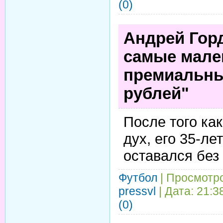
(0)
Андрей Горд
самые мале
премиальны
рублей"
После того как
дух, его 35-ле
оставался без
Футбол
| Просмотро
pressvl
| Дата:
21:3
(0)