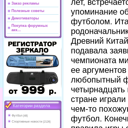
лет, встречает
Заказ рекламы
упоминание об
Полезные советы
Демотиваторы
футболом. Ита
Покупка форумных
родоначальни
акк...
Древний Китай
подавала заяв
чемпионата ми
ее аргументов
любопытный ф
четырнадцать 
стране играли 
Категории раздела
чем-то похож
футбол. Конечн
Футбол
[48]
Спортивные новости
[2126]