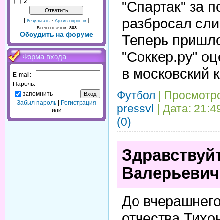
2
"Спартак" за 
разбросал сли
[
·
]
Результаты
Архив опросов
Всего ответов:
803
Обсудить на форуме
Теперь пришло
"Соккер.ру" о
Форма входа
в московский 
E-mail:
Пароль:
Футбол
| Просмотро
запомнить
Забыл пароль
|
Регистрация
pressvl
| Дата:
21:4
или
(0)
Здравствуй
Валерьевич
До вчерашнего
отчества Тихо