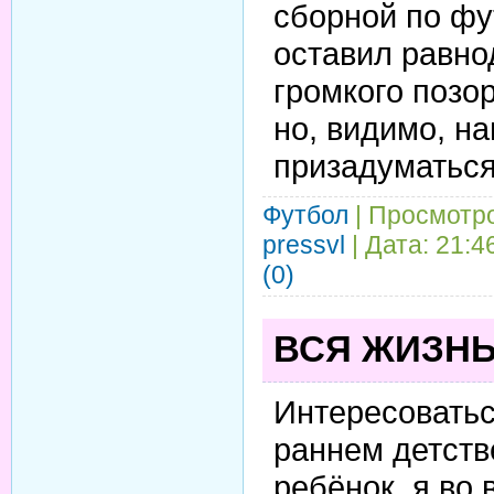
сборной по фу
оставил равно
громкого позо
но, видимо, н
призадуматься
Футбол
| Просмотро
pressvl
| Дата:
21:4
(0)
ВСЯ ЖИЗНЬ
Интересоватьс
раннем детстве
ребёнок, я во