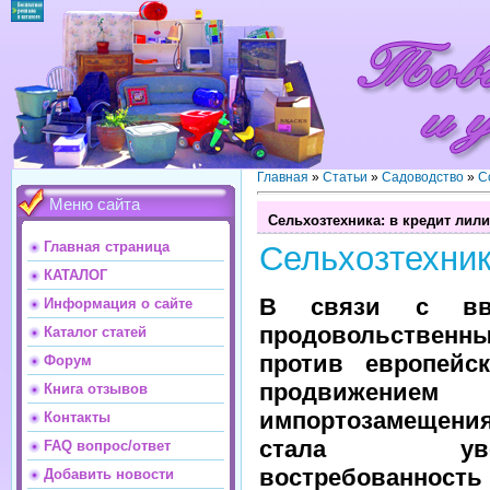
Главная
»
Статьи
»
Садоводство
»
С
Меню сайта
Сельхозтехника: в кредит лили
Главная страница
Сельхозтехник
КАТАЛОГ
В связи с вв
Информация о сайте
продовольствен
Каталог статей
против европейс
Форум
продвижением
Книга отзывов
импортозамещения
Контакты
стала увели
FAQ вопрос/ответ
востребованност
Добавить новости