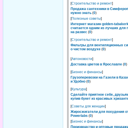
[
Строительство и ремонт
]
Продажа сантехники в Симфероп
нужно знать
(
0
)
[
Полезные советы
]
Интернет магазин golden-tabakerk
считается одним из лучших для 
на развес
(
0
)
[
Строительство и ремонт
]
Фильтры для вентиляционных си
о чистом воздухе
(
0
)
[
Автоновости
]
Доставка цветов в Ярославле
(
0
)
[
Бизнес и финансы
]
Грузоперевозки на Газели в Каза
и Удобно
(
0
)
[
Культура
]
Сделайте приятное себе, друзьям
купив букет из красивых хризант
[
Советы для женщин
]
Жиросжигатели для похудения о
Powerlabs
(
0
)
[
Бизнес и финансы
]
Производство и оптовые продаж