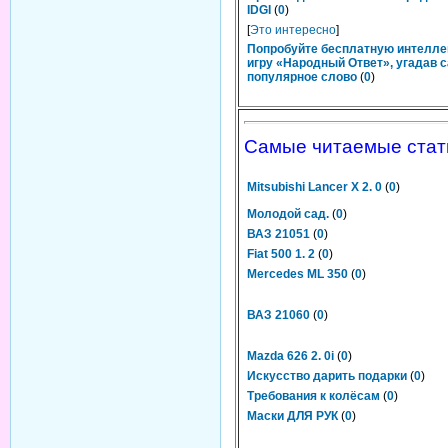
IDGI
(
0
)
[
Это интересно
]
Попробуйте бесплатную интелл
игру «Народный Ответ», угадав 
популярное слово
(
0
)
Самые читаемые стат
Mitsubishi Lancer X 2. 0
(
0
)
Молодой сад.
(
0
)
ВАЗ 21051
(
0
)
Fiat 500 1. 2
(
0
)
Mercedes ML 350
(
0
)
ВАЗ 21060
(
0
)
Mazda 626 2. 0i
(
0
)
Искусство дарить подарки
(
0
)
Требования к колёсам
(
0
)
Маски ДЛЯ РУК
(
0
)