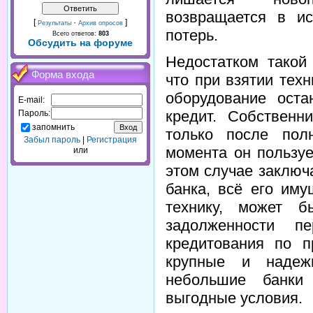
возвращается в ис
[
·
]
Результаты
Архив опросов
потерь.
Всего ответов:
803
Обсудить на форуме
Недостатком такой
Форма входа
что при взятии тех
оборудование ост
E-mail:
кредит. Собственн
Пароль:
запомнить
только после пол
Забыл пароль
|
Регистрация
момента он пользуе
или
этом случае заключа
банка, всё его им
технику, может б
задолженности п
кредитования по п
крупные и надеж
небольшие банки
выгодные условия.