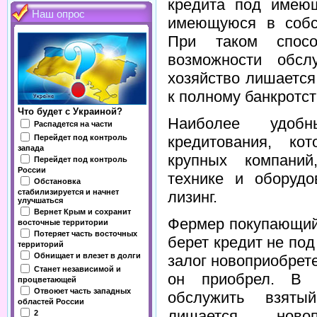
кредита под имеющ
Наш опрос
имеющуюся в собст
При таком спосо
возможности обсл
хозяйство лишается
к полному банкротст
Что будет с Украиной?
Наиболее удоб
Распадется на части
Перейдет под контроль
кредитования, ко
запада
крупных компани
Перейдет под контроль
России
технике и оборудо
Обстановка
стабилизируется и начнет
лизинг.
улучшаться
Вернет Крым и сохранит
Фермер покупающий 
восточные территории
Потеряет часть восточных
берет кредит не под
территорий
Обнищает и влезет в долги
залог новоприобрете
Станет независимой и
он приобрел. В 
процветающей
Отвоюет часть западных
обслужить взяты
областей России
лишается ново
2