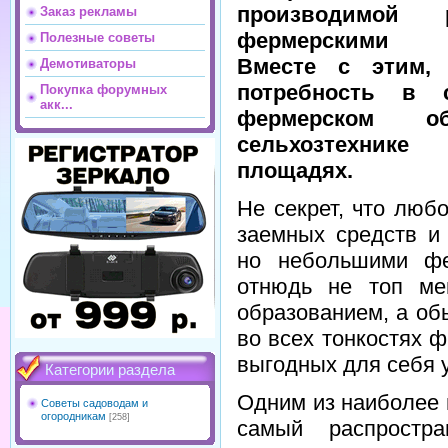
производимой р
Заказ рекламы
фермерскими х
Полезные советы
Вместе с этим,
Демотиваторы
потребность в 
Покупка форумных
акк...
фермерском обо
сельхозтехнике
площадях.
Не секрет, что люб
заемных средств и 
но небольшими фе
отнюдь не топ ме
образованием, а о
во всех тонкостях 
выгодных для себя 
Категории раздела
Одним из наиболее 
Советы садоводам и
огородникам
[258]
самый распростра