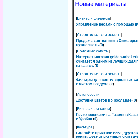
Новые материалы
[
Бизнес и финансы
]
Управление весами с помощью п
[
Строительство и ремонт
]
Продажа сантехники в Симфероп
нужно знать
(
0
)
[
Полезные советы
]
Интернет магазин golden-tabakerk
считается одним из лучших для 
на развес
(
0
)
[
Строительство и ремонт
]
Фильтры для вентиляционных си
о чистом воздухе
(
0
)
[
Автоновости
]
Доставка цветов в Ярославле
(
0
)
[
Бизнес и финансы
]
Грузоперевозки на Газели в Каза
и Удобно
(
0
)
[
Культура
]
Сделайте приятное себе, друзьям
купив букет из красивых хризант