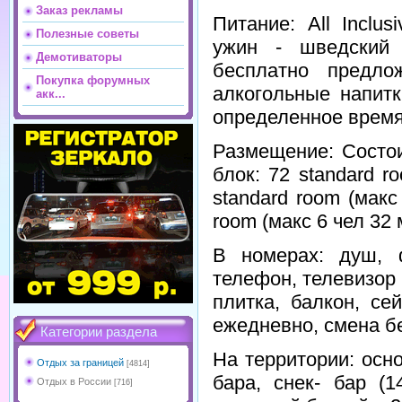
Заказ рекламы
Питание: All Inclus
Полезные советы
ужин - шведский
Демотиваторы
бесплатно предло
Покупка форумных
алкогольные напитк
акк...
определенное время 
Размещение: Состои
блок: 72 standard ro
standard room (макс 
room (макс 6 чел 32 
В номерах: душ, 
телефон, телевизор 
плитка, балкон, се
ежедневно, смена бе
Категории раздела
На территории: осн
Отдых за границей
[4814]
бара, снек- бар (1
Отдых в России
[716]