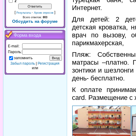
2
Интернет.
[
·
]
Результаты
Архив опросов
Для детей: 2 дет
Всего ответов:
803
Обсудить на форуме
детская кроватка, 
врач по вызову, о
Форма входа
парикмахерская,
E-mail:
Пароль:
Пляж: Собственны
запомнить
матрасы –платно. 
Забыл пароль
|
Регистрация
или
зонтики и шезлонги
день- бесплатно.
К оплате принимаю
card. Размещение с