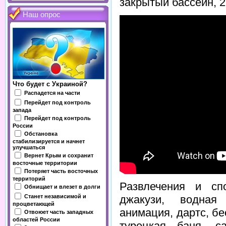
закрытый бассейн, 2
Наш опрос
Что будет с Украиной?
Распадется на части
Перейдет под контроль
запада
Перейдет под контроль
России
Обстановка
стабилизируется и начнет
улучшаться
Вернет Крым и сохранит
восточные территории
Потеряет часть восточных
территорий
Развлечения и сп
Обнищает и влезет в долги
Станет независимой и
джакузи, водная 
процветающей
анимация, дартс, бе
Отвоюет часть западных
областей России
турецкая баня, са