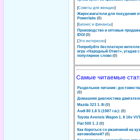
[
Советы для женщин
]
Жиросжигатели для похудения о
Powerlabs
(
0
)
[
Бизнес и финансы
]
Производство и оптовые продаж
IDGI
(
0
)
[
Это интересно
]
Попробуйте бесплатную интелл
игру «Народный Ответ», угадав 
популярное слово
(
0
)
Самые читаемые стат
Раздельное питание: достоинств
(
0
)
Домашняя диагностика двигател
Mazda 323 1. 8i
(
0
)
Audi 80 1.8 S (1987 г.в.):
(
0
)
Toyota Avensis Wagon 1. 8 16v VVT
Fiat 500 1. 2
(
0
)
Как бороться со ржавчиной на ку
автомобилей?
(
0
)