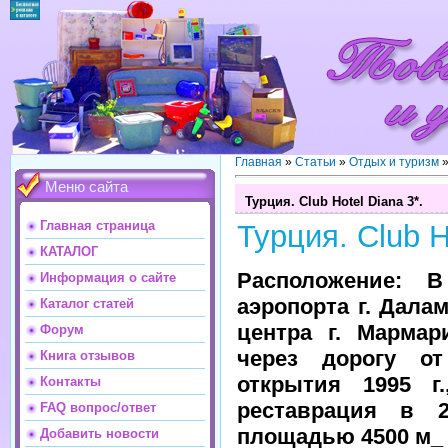
Главная
»
Статьи
»
Отдых и туризм
Меню сайта
Турция. Club Hotel Diana 3*.
Главная страница
Турция. Club H
КАТАЛОГ
Расположение: 
Информация о сайте
аэропорта г. Далам
Каталог статей
центра г. Мармар
Форум
через дорогу о
Книга отзывов
открытия 1995 г.
Контакты
реставрация в 2
FAQ вопрос/ответ
площадью 4500 м_
Добавить новости