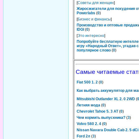
[
Советы для женщин
]
Жиросжигатели для похудения о
Powerlabs
(
0
)
[
Бизнес и финансы
]
Производство и оптовые продаж
IDGI
(
0
)
[
Это интересно
]
Попробуйте бесплатную интелл
игру «Народный Ответ», угадав 
популярное слово
(
0
)
Самые читаемые стат
Fiat 500 1. 2
(
0
)
Как выбрать аккумулятор для м
Mitsubishi Outlander XL 2. 0 2WD
(
Летняя мода
(
0
)
Chevrolet Tahoe 5. 3 AT
(
0
)
Чем кормить выпускника?
(
3
)
Volvo S60 2. 4
(
0
)
Nissan Navara Double Cab 2. 5 dCi
Ford 2л
(
3
)