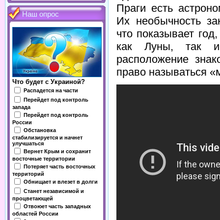
Праги есть астроно
Наш опрос
Их необычность за
что показывает год,
как Луны, так и
расположение знак
право называться «
Что будет с Украиной?
Распадется на части
Перейдет под контроль
запада
Перейдет под контроль
России
Обстановка
стабилизируется и начнет
улучшаться
Вернет Крым и сохранит
восточные территории
Потеряет часть восточных
территорий
Обнищает и влезет в долги
Станет независимой и
процветающей
Отвоюет часть западных
областей России