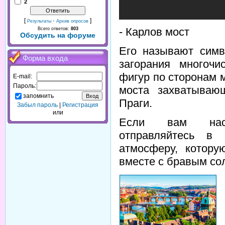
2
[
·
]
Результаты
Архив опросов
- Карлов мост
Всего ответов:
803
Обсудить на форуме
Его называют симв
Форма входа
загорания многочи
фигур по сторонам 
E-mail:
Пароль:
моста захватываю
запомнить
Праги.
Забыл пароль
|
Регистрация
или
Если вам наск
отправляйтесь в 
атмосферу, котору
вместе с бравым со