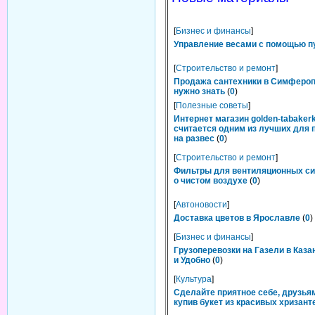
[
Бизнес и финансы
]
Управление весами с помощью п
[
Строительство и ремонт
]
Продажа сантехники в Симфероп
нужно знать
(
0
)
[
Полезные советы
]
Интернет магазин golden-tabakerk
считается одним из лучших для 
на развес
(
0
)
[
Строительство и ремонт
]
Фильтры для вентиляционных си
о чистом воздухе
(
0
)
[
Автоновости
]
Доставка цветов в Ярославле
(
0
)
[
Бизнес и финансы
]
Грузоперевозки на Газели в Каза
и Удобно
(
0
)
[
Культура
]
Сделайте приятное себе, друзьям
купив букет из красивых хризант