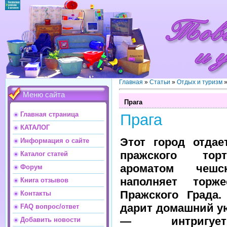
Главная
»
Статьи
»
Отдых и туризм
Меню сайта
Прага
Главная страница
Прага
КАТАЛОГ
Этот город отдае
Информация о сайте
пражского тор
Каталог статей
ароматом чешс
Форум
наполняет торже
Книга отзывов
Пражского Града.
Контакты
дарит домашний ую
FAQ вопрос/ответ
— интригуе
Добавить новости