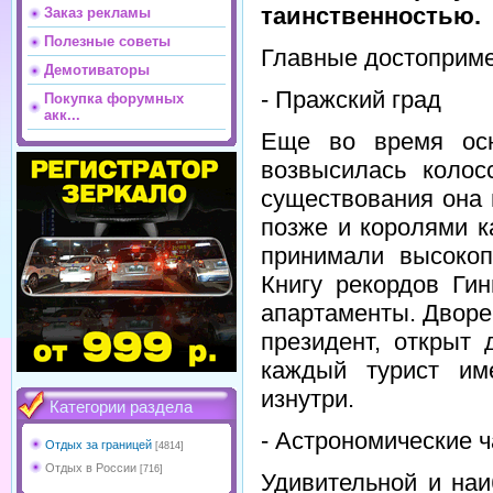
таинственностью.
Заказ рекламы
Полезные советы
Главные достоприме
Демотиваторы
- Пражский град
Покупка форумных
акк...
Еще во время осн
возвысилась колос
существования она 
позже и королями к
принимали высокоп
Книгу рекордов Ги
апартаменты. Дворе
президент, открыт
каждый турист им
изнутри.
Категории раздела
- Астрономические 
Отдых за границей
[4814]
Отдых в России
[716]
Удивительной и на