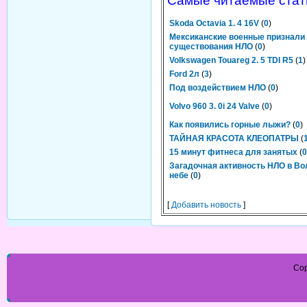
Самые читаемые стат
Skoda Octavia 1. 4 16V
(
0
)
Мексиканские военные признали
существования НЛО
(
0
)
Volkswagen Touareg 2. 5 TDI R5
(
1
)
Ford 2л
(
3
)
Под воздействием НЛО
(
0
)
Volvo 960 3. 0i 24 Valve
(
0
)
Как появились горные лыжи?
(
0
)
ТАЙНАЯ КРАСОТА КЛЕОПАТРЫ
(
15 минут фитнеса для занятых
(
0
Загадочная активность НЛО в Во
небе
(
0
)
[
Добавить новость
]
Cop