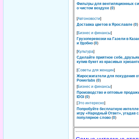
Фильтры для вентиляционных си
о чистом воздухе
(
0
)
[
Автоновости
]
Доставка цветов в Ярославле
(
0
)
[
Бизнес и финансы
]
Грузоперевозки на Газели в Каза
и Удобно
(
0
)
[
Культура
]
Сделайте приятное себе, друзьям
купив букет из красивых хризант
[
Советы для женщин
]
Жиросжигатели для похудения о
Powerlabs
(
0
)
[
Бизнес и финансы
]
Производство и оптовые продаж
IDGI
(
0
)
[
Это интересно
]
Попробуйте бесплатную интелл
игру «Народный Ответ», угадав 
популярное слово
(
0
)