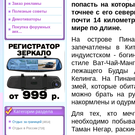
попасть на которы
Заказ рекламы
точнее с его севе
Полезные советы
почти 14 километр
Демотиваторы
мире по длине.
Покупка форумных
акк...
На острове Пина
запечатлены в Ки
индуистском - бог
стиле Ват-Чай-Ман
лежащего Будды д
Келинга. На Пинан
змей, которые оби
можно брать на ру
накормлены и одурм
Категории раздела
Для тех, кто меч
необходимо побыва
Отдых за границей
[4814]
Таман Негар, раски
Отдых в России
[716]