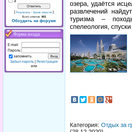
2
озера, удаётся исц
развлечений найду
[
·
]
Результаты
Архив опросов
туризма – поход
Всего ответов:
803
Обсудить на форуме
спелеология, спуски
Форма входа
E-mail:
Пароль:
запомнить
Забыл пароль
|
Регистрация
или
Категория
:
Отдых за г
(28.12.2020)