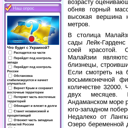
возрасту оценивающ
обняв горный масс
Наш опрос
высокая вершина 
метров.
В столица Малайз
сады Лейк-Гарденс
Что будет с Украиной?
соей красотой. О
Распадется на части
Малайзии являют
Перейдет под контроль
запада
близнецы, строивши
Перейдет под контроль
Если смотреть на 
России
Обстановка
восьмиконечной ф
стабилизируется и начнет
улучшаться
количестве 32000. 
Вернет Крым и сохранит
восточные территории
двух месяцев. 
Потеряет часть восточных
Андаманском море р
территорий
Обнищает и влезет в долги
юго-западном побер
Станет независимой и
Недалеко от Лангка
процветающей
Отвоюет часть западных
Озеро беременной 
областей России