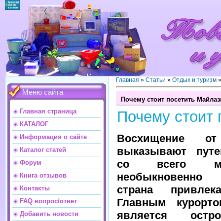
Главная
»
Статьи
»
Отдых и туризм
Меню сайта
Почему стоит посетить Майла
Главная страница
Почему стоит
КАТАЛОГ
Восхищение от
Информация о сайте
выказывают путе
Каталог статей
со всего м
Форум
необыкновенно
Книга отзывов
страна привлек
Контакты
Главным курорт
FAQ вопрос/ответ
является остр
Добавить новости