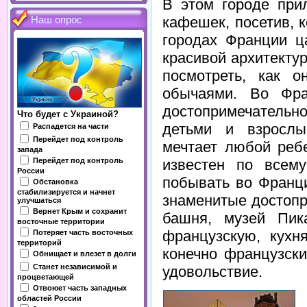
В этом городе при
кафешек, посетив, к
Наш опрос
городах Франции ц
красивой архитекту
посмотреть, как 
обычаями. Во Фра
достопримечательно
Что будет с Украиной?
детьми и взросл
Распадется на части
Перейдет под контроль
мечтает любой реб
запада
Перейдет под контроль
известен по всем
России
побывать во Франци
Обстановка
стабилизируется и начнет
знаменитые достопр
улучшаться
Вернет Крым и сохранит
башня, музей Пик
восточные территории
французскую, кухн
Потеряет часть восточных
территорий
конечно французски
Обнищает и влезет в долги
Станет независимой и
удовольствие.
процветающей
Отвоюет часть западных
областей России