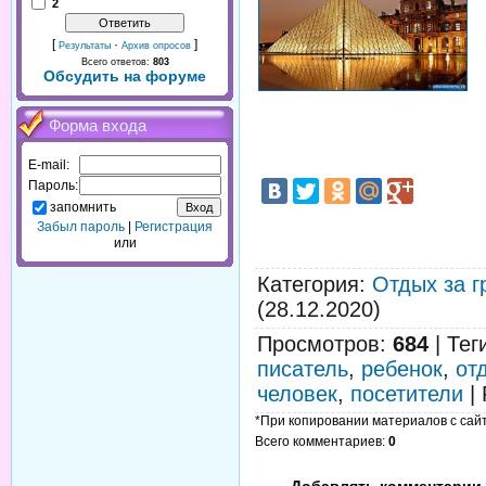
2
[
·
]
Результаты
Архив опросов
Всего ответов:
803
Обсудить на форуме
Форма входа
E-mail:
Пароль:
запомнить
Забыл пароль
|
Регистрация
или
Категория
:
Отдых за г
(28.12.2020)
Просмотров
:
684
|
Тег
писатель
,
ребенок
,
от
человек
,
посетители
|
*При копировании материалов с сайта
Всего комментариев
:
0