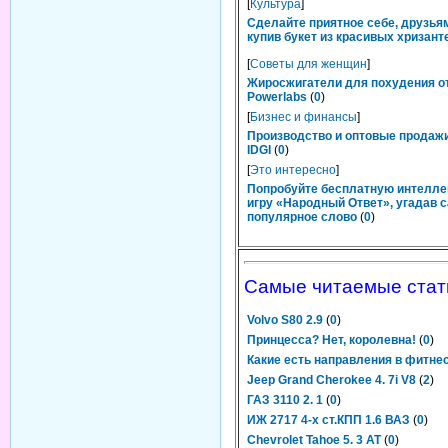
[
Культура
]
Сделайте приятное себе, друзьям
купив букет из красивых хризант
[
Советы для женщин
]
Жиросжигатели для похудения о
Powerlabs
(
0
)
[
Бизнес и финансы
]
Производство и оптовые продаж
IDGI
(
0
)
[
Это интересно
]
Попробуйте бесплатную интелл
игру «Народный Ответ», угадав 
популярное слово
(
0
)
Самые читаемые стат
Volvo S80 2.9
(
0
)
Принцесса? Нет, королевна!
(
0
)
Какие есть направления в фитне
Jeep Grand Cherokee 4. 7i V8
(
2
)
ГАЗ 3110 2. 1
(
0
)
ИЖ 2717 4-х ст.КПП 1.6 ВАЗ
(
0
)
Chevrolet Tahoe 5. 3 AT
(
0
)