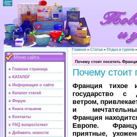
Главная
»
Статьи
»
Отдых и туризм
Меню сайта
Почему стоит посетить Франц
Главная страница
Почему стоит
КАТАЛОГ
Франция тихое 
Информация о сайте
государство с
Каталог статей
ветром, привлекае
Форум
и мечтательн
Книга отзывов
Франция находитс
Контакты
Европе. Франц
FAQ вопрос/ответ
приятные, ухоже
Добавить новости