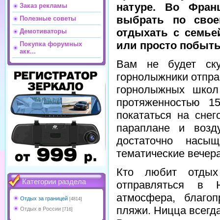
натуре. Во Фран
Заказ рекламы
выбрать по свое
Полезные советы
отдыхать с семье
Демотиваторы
или просто побыть
Покупка форумных
акк...
Вам не будет ск
горнолыжники отпра
горнолыжных школ
протяженностью 1
покататься на снег
параплане и возд
достаточно насыщ
тематические вечера
Кто любит отдых
Категории раздела
отправляться в 
атмосфера, благо
Отдых за границей
[4814]
пляжи. Ницца всегд
Отдых в России
[716]