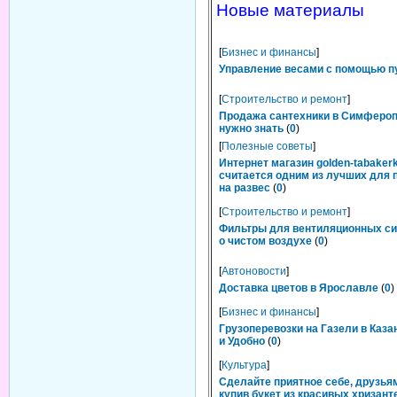
Новые материалы
[
Бизнес и финансы
]
Управление весами с помощью п
[
Строительство и ремонт
]
Продажа сантехники в Симфероп
нужно знать
(
0
)
[
Полезные советы
]
Интернет магазин golden-tabakerk
считается одним из лучших для 
на развес
(
0
)
[
Строительство и ремонт
]
Фильтры для вентиляционных си
о чистом воздухе
(
0
)
[
Автоновости
]
Доставка цветов в Ярославле
(
0
)
[
Бизнес и финансы
]
Грузоперевозки на Газели в Каза
и Удобно
(
0
)
[
Культура
]
Сделайте приятное себе, друзьям
купив букет из красивых хризант