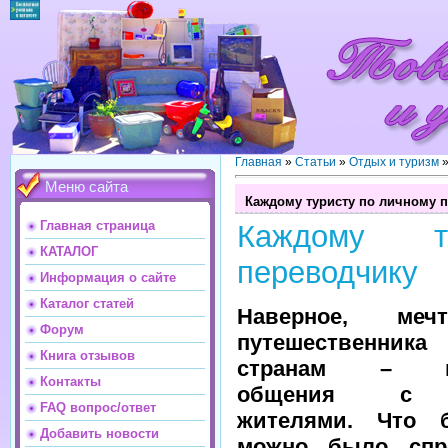
Главная
»
Статьи
»
Отдых и туризм
Меню сайта
Каждому туристу по личному 
Главная страница
Каждому т
КАТАЛОГ
переводчику
Информация о сайте
Каталог статей
Наверное, меч
Форум
путешественника
Книга отзывов
странам – во
Контакты
общения с 
FAQ вопрос/ответ
жителями. Что 
Добавить новости
можно было спр