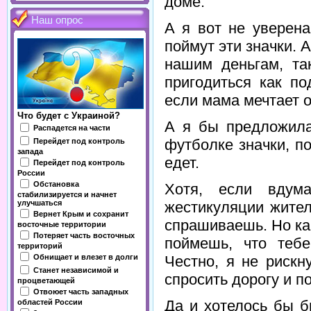
доме.
Наш опрос
А я вот не уверена
поймут эти значки. А
нашим деньгам, та
пригодиться как п
если мама мечтает о
Что будет с Украиной?
А я бы предложила
Распадется на части
футболке значки, п
Перейдет под контроль
запада
едет.
Перейдет под контроль
России
Обстановка
Хотя, если вдума
стабилизируется и начнет
жестикуляции жител
улучшаться
Вернет Крым и сохранит
спрашиваешь. Но ка
восточные территории
Потеряет часть восточных
поймешь, что тебе
территорий
Обнищает и влезет в долги
Честно, я не рискн
Станет независимой и
спросить дорогу и п
процветающей
Отвоюет часть западных
Да и хотелось бы б
областей России