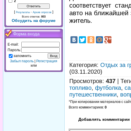
2
соответствует ста
авто на ближайшей 
[
·
]
Результаты
Архив опросов
Всего ответов:
803
житель.
Обсудить на форуме
Форма входа
E-mail:
Пароль:
запомнить
Забыл пароль
|
Регистрация
Категория
:
Отдых за г
или
(03.11.2020)
Просмотров
:
437
|
Тег
топливо
,
футболка
,
с
путешественники
,
воп
*При копировании материалов с сайта
Всего комментариев
:
0
Добавлять комментарии 