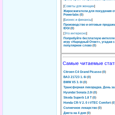
[
Советы для женщин
]
Жиросжигатели для похудения о
Powerlabs
(
0
)
[
Бизнес и финансы
]
Производство и оптовые продаж
IDGI
(
0
)
[
Это интересно
]
Попробуйте бесплатную интелл
игру «Народный Ответ», угадав 
популярное слово
(
0
)
Самые читаемые стат
Citroen C4 Grand Picasso
(
0
)
ВАЗ 21723 1. 6i
(
0
)
BMW X5 3. 0i
(
0
)
Трансферная лихорадка. День за
Hyundai Sonata 2.0i
(
0
)
Skoda Superb 1.8 T
(
0
)
Honda CR-V 2. 0 i-VTEC Comfort
(
0
Солнечное лекарство
(
0
)
Диета на 4 дня
(
0
)