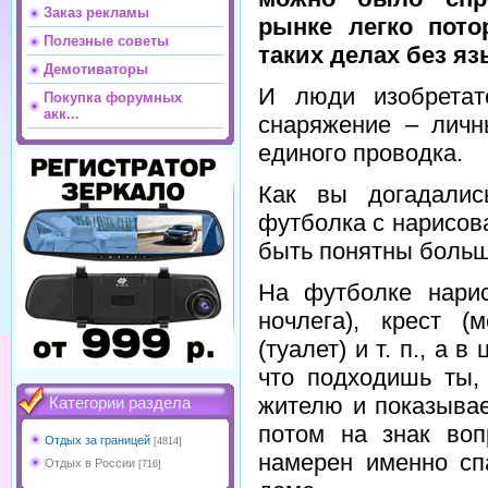
Заказ рекламы
рынке легко пото
Полезные советы
таких делах без яз
Демотиваторы
И люди изобретат
Покупка форумных
акк...
снаряжение – личн
единого проводка.
Как вы догадалис
футболка с нарисов
быть понятны больш
На футболке нарис
ночлега), крест (
(туалет) и т. п., а 
что подходишь ты,
жителю и показывае
Категории раздела
потом на знак воп
Отдых за границей
[4814]
намерен именно сп
Отдых в России
[716]