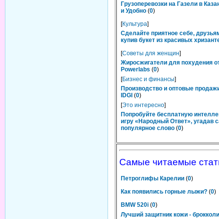
Грузоперевозки на Газели в Каза
и Удобно
(
0
)
[
Культура
]
Сделайте приятное себе, друзьям
купив букет из красивых хризант
[
Советы для женщин
]
Жиросжигатели для похудения о
Powerlabs
(
0
)
[
Бизнес и финансы
]
Производство и оптовые продаж
IDGI
(
0
)
[
Это интересно
]
Попробуйте бесплатную интелл
игру «Народный Ответ», угадав 
популярное слово
(
0
)
Самые читаемые стат
Петроглифы Карелии
(
0
)
Как появились горные лыжи?
(
0
)
BMW 520i
(
0
)
Лучший защитник кожи - броккол