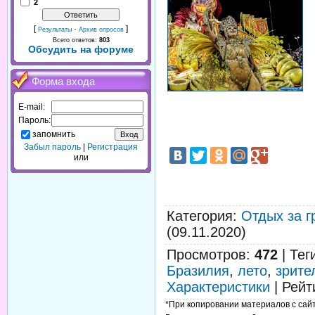
2
[
·
]
Результаты
Архив опросов
Всего ответов:
803
Обсудить на форуме
Форма входа
E-mail:
Пароль:
запомнить
Забыл пароль
|
Регистрация
или
Категория
:
Отдых за г
(09.11.2020)
Просмотров
:
472
|
Тег
Бразилия
,
лето
,
зрите
Характеристики
|
Рейт
*При копировании материалов с сайта