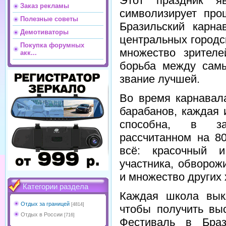
Этот праздник яв
Заказ рекламы
символизирует про
Полезные советы
Бразильский карн
Демотиваторы
центральных городс
Покупка форумных
множество зрителе
акк...
борьба между сам
звание лучшей.
Во время карнавал
барабанов, каждая 
способна, в за
рассчитанном на 8
всё: красочный 
участника, обворож
и множество других 
Категории раздела
Каждая школа вык
Отдых за границей
[4814]
чтобы получить вы
Отдых в России
[716]
Фестиваль в Бра