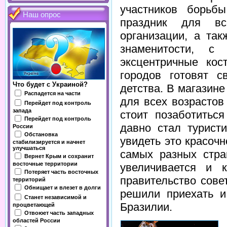
участников борьб
Наш опрос
праздник для вс
организации, а та
знаменитости, с
эксцентричные ко
городов готовят 
Что будет с Украиной?
детства. В магазин
Распадется на части
для всех возрастов
Перейдет под контроль
запада
стоит позаботитьс
Перейдет под контроль
давно стал турист
России
Обстановка
увидеть это красоч
стабилизируется и начнет
улучшаться
самых разных стра
Вернет Крым и сохранит
восточные территории
увеличивается и 
Потеряет часть восточных
правительство сове
территорий
Обнищает и влезет в долги
решили приехать и
Станет независимой и
Бразилии.
процветающей
Отвоюет часть западных
областей России