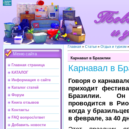
Главная
»
Статьи
»
Отдых и туризм
Меню сайта
Карнавал в Бразилии
Главная страница
Карнавал в Бр
КАТАЛОГ
Говоря о карнавале
Информация о сайте
приходит фестив
Каталог статей
Бразилии. Он
Форум
проводится в Рио
Книга отзывов
когда у бразильце
Контакты
в феврале, за 40 д
FAQ вопрос/ответ
Добавить новости