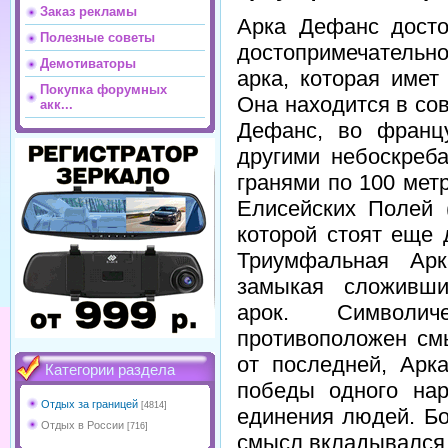
Заказ рекламы
Арка Дефанс досто
Полезные советы
достопримечатель
Демотиваторы
арка, которая имет
Покупка форумных
Она находится в со
акк...
Дефанс, во францу
другими небоскреба
гранями по 100 мет
Елисейских Полей 
которой стоят еще 
Триумфальная Ар
замыкая сложивши
арок. Символи
противоположен см
от последней, Арк
Категории раздела
победы одного нар
Отдых за границей
[4814]
единения людей. Бо
Отдых в России
[716]
смысл вкладывался 