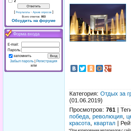
2
[
·
]
Результаты
Архив опросов
Всего ответов:
803
Обсудить на форуме
Форма входа
E-mail:
Пароль:
запомнить
Забыл пароль
|
Регистрация
или
Категория
:
Отдых за г
(01.06.2019)
Просмотров
:
761
|
Тег
победа
,
революция
,
ц
красота
,
квартал
|
Рей
*При копировании материалов с сайта