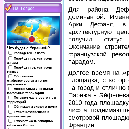
Для района Дефа
Наш опрос
доминантой. Именн
Арки Дефанс, в
архитектурную цел
получил статус 
Окончание строите
Что будет с Украиной?
французской рево
Распадется на части
Перейдет под контроль
парадом.
запада
Перейдет под контроль
Долгое время на А
России
Обстановка
площадка, с котор
стабилизируется и начнет
улучшаться
на город и отлично
Вернет Крым и сохранит
восточные территории
Парижа - Эйфелева
Потеряет часть восточных
2010 года площадку
территорий
Обнищает и влезет в долги
лифта, поднимающег
Станет независимой и
смотровой площадк
процветающей
Отвоюет часть западных
Франции.
областей России