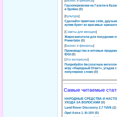
[
Бизнес и финансы
]
Грузоперевозки на Газели в Каза
и Удобно
(
0
)
[
Культура
]
Сделайте приятное себе, друзьям
купив букет из красивых хризант
[
Советы для женщин
]
Жиросжигатели для похудения о
Powerlabs
(
0
)
[
Бизнес и финансы
]
Производство и оптовые продаж
IDGI
(
0
)
[
Это интересно
]
Попробуйте бесплатную интелл
игру «Народный Ответ», угадав 
популярное слово
(
0
)
Самые читаемые стат
НАРОДНЫЕ СРЕДСТВА И НАСТО
УХОДА ЗА ВОЛОСАМИ
(
0
)
Land Rover Discovery 2.7 TdV6
(
2
)
Opel Astra 1. 6i-16V
(
0
)