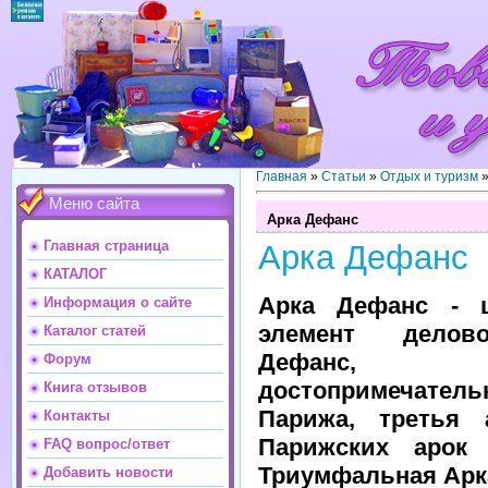
Главная
»
Статьи
»
Отдых и туризм
Меню сайта
Арка Дефанс
Главная страница
Арка Дефанс
КАТАЛОГ
Арка Дефанс - 
Информация о сайте
элемент делов
Каталог статей
Дефанс,
Форум
достопримечатель
Книга отзывов
Парижа, третья 
Контакты
Парижских арок 
FAQ вопрос/ответ
Триумфальная Арка
Добавить новости