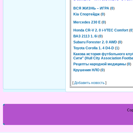
ВСЯ ЖИЗНЬ – ИГРА
(
0
)
Kia Спортейдж
(
0
)
Mercedes 230 E
(
0
)
Honda CR-V 2. 0 i-VTEC Comfort
(
0
ВАЗ 2113 1. 6i
(
0
)
Subaru Forester 2. 0 AWD
(
0
)
Toyota Corolla 1. 4 D4-D
(
1
)
Какова история футбольного клу
Сити" (Hull City Association Footba
Рецепты народной медицины
(
0
)
Крушения НЛО
(
0
)
[
Добавить новость
]
Cop