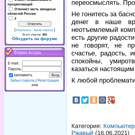
переосмыслять. Прос
процветающей
Отвоюет часть западных
Не гонитесь за бас
областей России
2
денег в наше вр
неотъемлемый компо
[
·
]
Результаты
Архив опросов
Всего ответов:
803
есть другие радости
Обсудить на форуме
не говорят, не пр
счастье, радость, 
Форма входа
спокойны, умирот
E-mail:
казаться настоящим
Пароль:
запомнить
К любой проблемати
Забыл пароль
|
Регистрация
или
Категория
:
Компьютер
Ржавый
(16.06.2021)