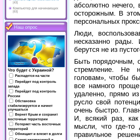
[43]
абсолютно нечего,
Компьютер для начинающих
осторожным. В это
[63]
персональных прок
Наш опрос
Люди, воспользов
несказанно рады. 
берутся не из пусто
Быть порядочным, 
стремление. Не н
Что будет с Украиной?
Распадется на части
головам», чтобы бы
Перейдет под контроль
все намного проще
запада
Перейдет под контроль
удаленно, прямо и
России
русло свой потенци
Обстановка
стабилизируется и начнет
очень быстро. Глав
улучшаться
Вернет Крым и сохранит
И, всякий раз, ка
восточные территории
Потеряет часть восточных
мысли, что где-то
территорий
правильное решен
Обнищает и влезет в долги
Станет независимой и