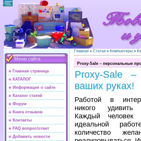
Главная
»
Статьи
»
Компьютеры
»
К
Меню сайта
Proxy-Sale – персональные про
Главная страница
Proxy-Sale 
КАТАЛОГ
ваших руках!
Информация о сайте
Каталог статей
Работой в интер
Форум
никого удивить 
Книга отзывов
Каждый человек 
Контакты
идеальной работ
FAQ вопрос/ответ
количество жел
Добавить новости
реализовываться. И