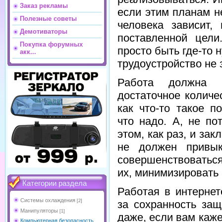
Заказ рекламы
если этим планам н
Полезные советы
человека зависит,
Демотиваторы
поставленной цели
Покупка форумных
просто быть где-то
акк...
трудоустройство не 
Работа должна п
достаточное количе
как что-то такое п
что надо. А, не по
этом, как раз, и за
не должен привык
совершенствоваться
их, минимизировать
Категории раздела
Работая в интернет
Системы охлаждения
за сохранность за
[2]
Манипуляторы
[1]
даже, если вам кажет
Компьютерная безопасность