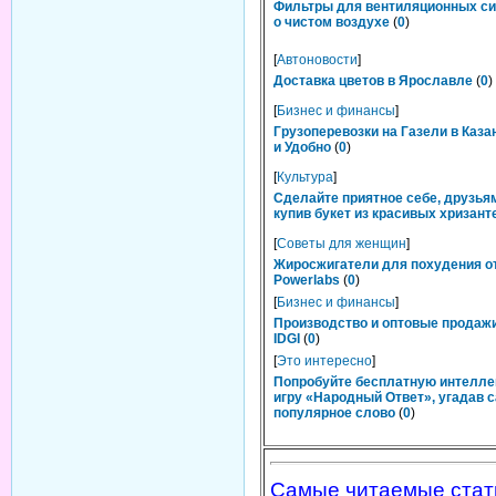
Фильтры для вентиляционных си
о чистом воздухе
(
0
)
[
Автоновости
]
Доставка цветов в Ярославле
(
0
)
[
Бизнес и финансы
]
Грузоперевозки на Газели в Каза
и Удобно
(
0
)
[
Культура
]
Сделайте приятное себе, друзьям
купив букет из красивых хризант
[
Советы для женщин
]
Жиросжигатели для похудения о
Powerlabs
(
0
)
[
Бизнес и финансы
]
Производство и оптовые продаж
IDGI
(
0
)
[
Это интересно
]
Попробуйте бесплатную интелл
игру «Народный Ответ», угадав 
популярное слово
(
0
)
Самые читаемые стат