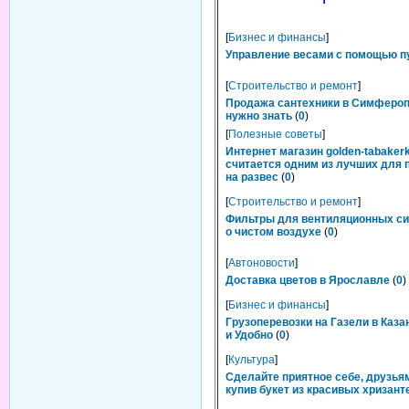
[
Бизнес и финансы
]
Управление весами с помощью п
[
Строительство и ремонт
]
Продажа сантехники в Симфероп
нужно знать
(
0
)
[
Полезные советы
]
Интернет магазин golden-tabakerk
считается одним из лучших для 
на развес
(
0
)
[
Строительство и ремонт
]
Фильтры для вентиляционных си
о чистом воздухе
(
0
)
[
Автоновости
]
Доставка цветов в Ярославле
(
0
)
[
Бизнес и финансы
]
Грузоперевозки на Газели в Каза
и Удобно
(
0
)
[
Культура
]
Сделайте приятное себе, друзьям
купив букет из красивых хризант