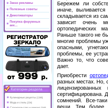
Бережем ли собств
Заказ рекламы
иначе, выливается
Полезные советы
складывается из са
Демотиваторы
зависит очень м
Покупка форумных
акк...
ортопедических ма
Раньше такого не б
многие проблемы уж
опасными, угнета
проблемы, ее устра
Важно то, что сов
дает.
Приобрести
ортопе
разных местах. Но, 
лицензированных 
Категории раздела
сертифицирована. Да
Кулинарные рецепты
[1346]
сомнений. Все-так
Мода и стиль
[234]
вещи. Тем более,
Строительство и ремонт
[548]