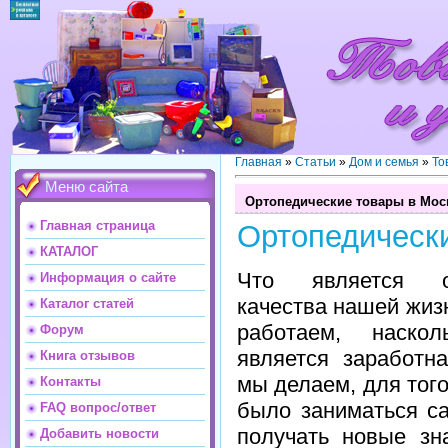
Главная
»
Статьи
»
Дом и семья
»
То
Меню сайта
Ортопедические товары в Мос
Главная страница
Ортопедическ
КАТАЛОГ
Что является о
Информация о сайте
качества нашей жизн
Каталог статей
работаем, наскол
Форум
является заработн
Книга отзывов
мы делаем, для тог
Контакты
было заниматься с
FAQ вопрос/ответ
получать новые зн
Добавить новости