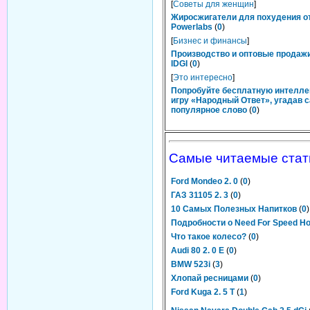
[
Советы для женщин
]
Жиросжигатели для похудения о
Powerlabs
(
0
)
[
Бизнес и финансы
]
Производство и оптовые продаж
IDGI
(
0
)
[
Это интересно
]
Попробуйте бесплатную интелл
игру «Народный Ответ», угадав 
популярное слово
(
0
)
Самые читаемые стат
Ford Mondeo 2. 0
(
0
)
ГАЗ 31105 2. 3
(
0
)
10 Самых Полезных Напитков
(
0
)
Подробности о Need For Speed Hot
Что такое колесо?
(
0
)
Audi 80 2. 0 E
(
0
)
BMW 523i
(
3
)
Хлопай ресницами
(
0
)
Ford Kuga 2. 5 T
(
1
)