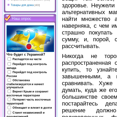
здоровье. Неужели
Товары для дома
[403]
альтернативных ма
найти множество а
Наш опрос
наверняка, с чем и
страшно покупать
сумму, и, порой,
рассчитывать.
Что будет с Украиной?
Никогда не тор
Распадется на части
распространенная 
Перейдет под контроль
купить, то узнай
запада
Перейдет под контроль
завышенными, а г
России
Обстановка
сравнивать. Хуже
стабилизируется и начнет
улучшаться
думать, куда же ег
Вернет Крым и сохранит
большинстве своем
восточные территории
Потеряет часть восточных
постарайтесь де
территорий
Обнищает и влезет в долги
решение должно
Станет независимой и
процветающей