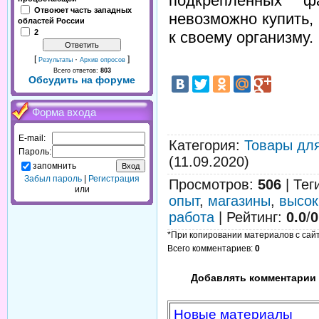
подкрепленных ф
Отвоюет часть западных
невозможно купить,
областей России
2
к своему организму.
[
·
]
Результаты
Архив опросов
Всего ответов:
803
Обсудить на форуме
Форма входа
E-mail:
Категория
:
Товары дл
Пароль:
(11.09.2020)
запомнить
Забыл пароль
|
Регистрация
Просмотров
:
506
|
Тег
или
опыт
,
магазины
,
высок
работа
|
Рейтинг
:
0.0
/
0
*При копировании материалов с сайта
Всего комментариев
:
0
Добавлять комментарии 
Новые материалы