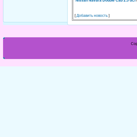
Nissan Navara Double Cab 2.5 dCi
[
Добавить новость
]
Cop