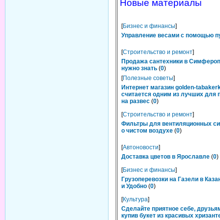
Новые материалы
[
Бизнес и финансы
]
Управление весами с помощью п
[
Строительство и ремонт
]
Продажа сантехники в Симфероп
нужно знать
(
0
)
[
Полезные советы
]
Интернет магазин golden-tabakerk
считается одним из лучших для 
на развес
(
0
)
[
Строительство и ремонт
]
Фильтры для вентиляционных си
о чистом воздухе
(
0
)
[
Автоновости
]
Доставка цветов в Ярославле
(
0
)
[
Бизнес и финансы
]
Грузоперевозки на Газели в Каза
и Удобно
(
0
)
[
Культура
]
Сделайте приятное себе, друзьям
купив букет из красивых хризант