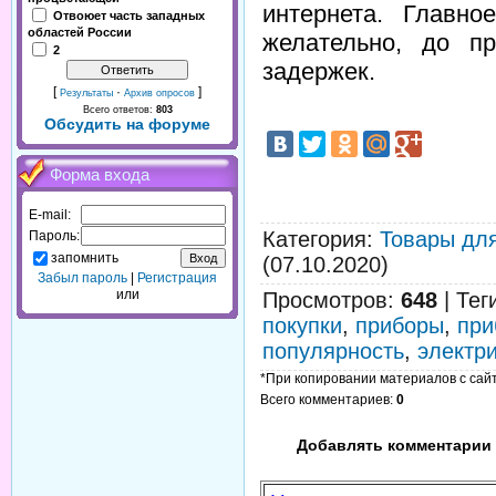
интернета. Главно
Отвоюет часть западных
областей России
желательно, до п
2
задержек.
[
·
]
Результаты
Архив опросов
Всего ответов:
803
Обсудить на форуме
Форма входа
E-mail:
Категория
:
Товары дл
Пароль:
запомнить
(07.10.2020)
Забыл пароль
|
Регистрация
или
Просмотров
:
648
|
Тег
покупки
,
приборы
,
при
популярность
,
электр
*При копировании материалов с сайта
Всего комментариев
:
0
Добавлять комментарии 