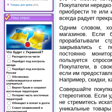
Покупатели нередко
Товары для дома
[403]
приобрести те или 
всегда радует прек
Наш опрос
Одним словом, хо
магазинов. Если 
прорабатывали с
закрывались с п
Что будет с Украиной?
постоянно монито
Распадется на части
пользуется спросо
Перейдет под контроль
Покупатели, в сво
запада
Перейдет под контроль
если им предоставл
России
Обстановка
Например, скидки, к
стабилизируется и начнет
улучшаться
Вернет Крым и сохранит
Совершайте покупк
восточные территории
стереотипов. Если у
Потеряет часть восточных
территорий
не стремитесь искат
Обнищает и влезет в долги
уникальные товары
Станет независимой и
процветающей