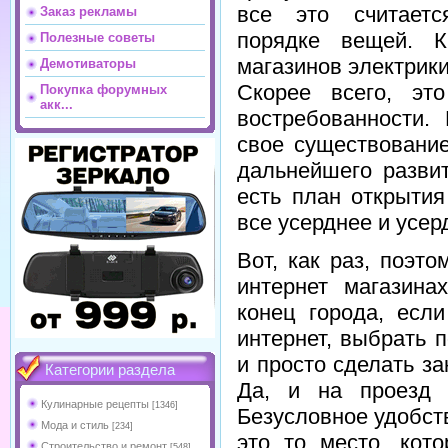
все это считает
Заказ рекламы
порядке вещей. К
Полезные советы
магазинов электрики
Демотиваторы
Скорее всего, эт
Покупка форумных
акк...
востребованности.
свое существовани
дальнейшего развит
есть план открытия
все усерднее и усер
Вот, как раз, поэт
интернет магазина
конец города, есл
интернет, выбрать 
и просто сделать за
Категории раздела
Да, и на проезд 
Кулинарные рецепты
[1346]
Безусловное удобст
Мода и стиль
[234]
это то место, кот
Строительство и ремонт
[548]