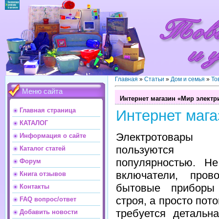
Главная
»
Статьи
»
Дом и семья
»
То
Меню сайта
Интернет магазин «Мир электр
Главная страница
Интернет мага
КАТАЛОГ
Электротова
Информация о сайте
пользуются 
Каталог статей
популярностью. Не
Форум
включатели, прово
Книга отзывов
бытовые приборы
Контакты
строя, а просто пото
FAQ вопрос/ответ
требуется детальн
Добавить новости