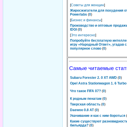
[
Советы для женщин
]
Жиросжигатели для похудения о
Powerlabs
(
0
)
[
Бизнес и финансы
]
Производство и оптовые продаж
IDGI
(
0
)
[
Это интересно
]
Попробуйте бесплатную интелл
игру «Народный Ответ», угадав 
популярное слово
(
0
)
Самые читаемые стат
Subaru Forester 2. 0 XT AWD
(
0
)
Opel Astra Stationwagon 1. 6 Turbo
Что такое FIFA 07?
(
0
)
К родным пенатам
(
0
)
Тверская область
(
0
)
Daewoo 0.8 AT
(
0
)
Укачивание и как с ним бороться
Какие существуют разновидности
бильярда?
(
0
)