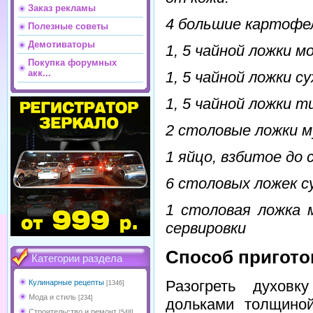
Заказ рекламы
4 большие картофе
Полезные советы
Демотиваторы
1, 5 чайной ложки 
Покупка форумных
акк...
1, 5 чайной ложки с
1, 5 чайной ложки 
2 столовые ложки м
1 яйцо, взбитое до
6 столовых ложек с
1 столовая ложка 
сервировки
Способ пригото
Категории раздела
Разогреть духовк
Кулинарные рецепты
[1346]
Мода и стиль
[234]
дольками толщино
Строительство и ремонт
[548]