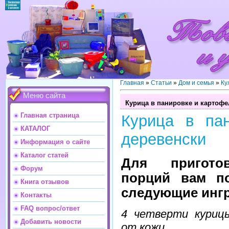
Главная
»
Статьи
»
Дом и семья
»
Ку
Меню сайта
Курица в панировке и картофе
Главная страница
Курица в па
КАТАЛОГ
деревенски
Информация о сайте
Каталог статей
Для пригото
Форум
порций вам по
Книга отзывов
следующие инг
Контакты
FAQ вопрос/ответ
4 четверти куриц
Добавить новости
от кожи.