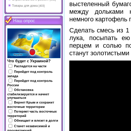
выстеленный бумаго
Товары для дома
[403]
между дольками н
немного картофель 
Наш опрос
Сделать смесь из 1
лука, посыпать ею
перцем и солью по
станут золотистыми 
Что будет с Украиной?
Распадется на части
Перейдет под контроль
запада
Перейдет под контроль
России
Обстановка
стабилизируется и начнет
улучшаться
Вернет Крым и сохранит
восточные территории
Потеряет часть восточных
территорий
Обнищает и влезет в долги
Станет независимой и
процветающей