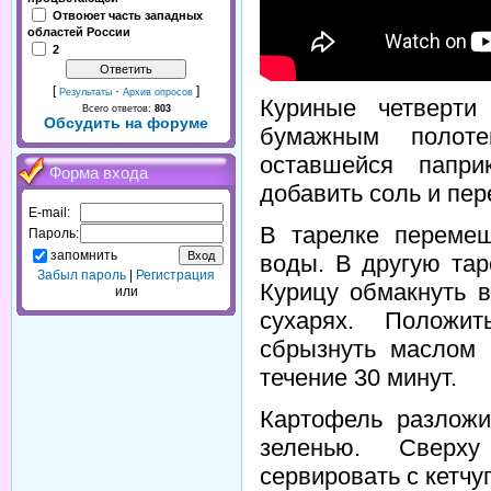
Отвоюет часть западных
областей России
2
[
·
]
Результаты
Архив опросов
Куриные четверти
Всего ответов:
803
Обсудить на форуме
бумажным полот
оставшейся папри
Форма входа
добавить соль и пер
E-mail:
В тарелке перемеш
Пароль:
запомнить
воды. В другую тар
Забыл пароль
|
Регистрация
Курицу обмакнуть в
или
сухарях. Положи
сбрызнуть маслом 
течение 30 минут.
Картофель разложи
зеленью. Сверху
сервировать с кетчу