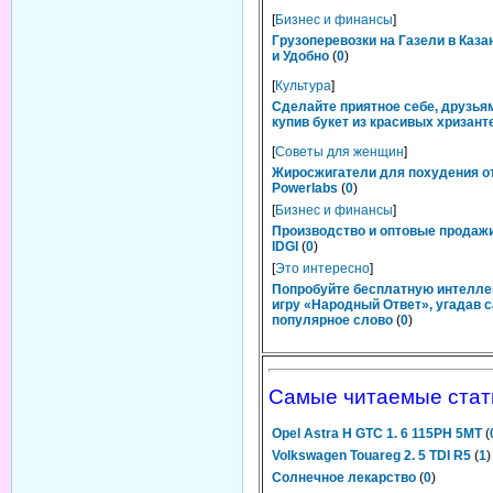
[
Бизнес и финансы
]
Грузоперевозки на Газели в Каза
и Удобно
(
0
)
[
Культура
]
Сделайте приятное себе, друзьям
купив букет из красивых хризант
[
Советы для женщин
]
Жиросжигатели для похудения о
Powerlabs
(
0
)
[
Бизнес и финансы
]
Производство и оптовые продаж
IDGI
(
0
)
[
Это интересно
]
Попробуйте бесплатную интелл
игру «Народный Ответ», угадав 
популярное слово
(
0
)
Самые читаемые стат
Opel Astra H GTC 1. 6 115PH 5MT
(
Volkswagen Touareg 2. 5 TDI R5
(
1
)
Солнечное лекарство
(
0
)