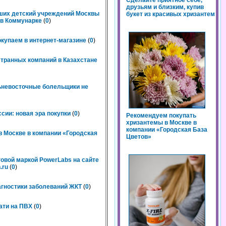
Сделайте приятное себе,
друзьям и близким, купив
чших детский учреждений Москвы
букет из красивых хризантем
n в Коммунарке
(
0
)
окупаем в интернет-магазине
(
0
)
странных компаний в Казахстане
льневосточные болельщики не
сии: новая эра покупки
(
0
)
Рекомендуем покупать
хризантемы в Москве в
компании «Городская База
 Москве в компании «Городская
Цветов»
говой маркой PowerLabs на сайте
.ru
(
0
)
агностики заболеваний ЖКТ
(
0
)
ати на ПВХ
(
0
)