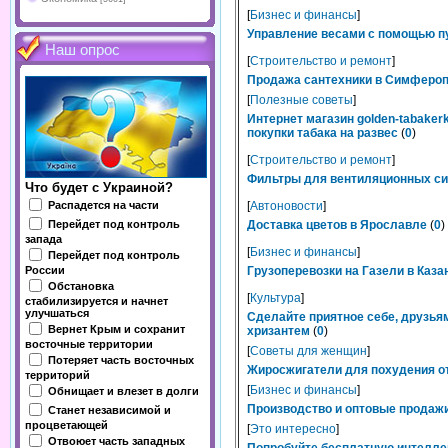
[
Бизнес и финансы
]
Управление весами с помощью п
Наш опрос
[
Строительство и ремонт
]
Продажа сантехники в Симферопо
[
Полезные советы
]
Интернет магазин golden-tabaker
покупки табака на развес
(
0
)
[
Строительство и ремонт
]
Фильтры для вентиляционных сис
Что будет с Украиной?
Распадется на части
[
Автоновости
]
Перейдет под контроль
Доставка цветов в Ярославле
(
0
)
запада
[
Бизнес и финансы
]
Перейдет под контроль
России
Грузоперевозки на Газели в Каза
Обстановка
[
Культура
]
стабилизируется и начнет
улучшаться
Сделайте приятное себе, друзьям
Вернет Крым и сохранит
хризантем
(
0
)
восточные территории
[
Советы для женщин
]
Потеряет часть восточных
Жиросжигатели для похудения от
территорий
[
Бизнес и финансы
]
Обнищает и влезет в долги
Производство и оптовые продажи
Станет независимой и
процветающей
[
Это интересно
]
Отвоюет часть западных