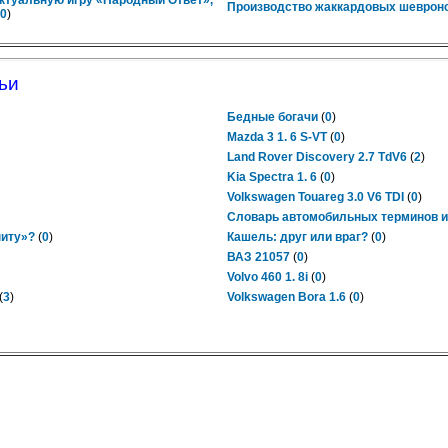
ктуальную игру «Народный Ответ»,
Производство жаккардовых шевроно
0
)
ьи
Бедные богачи
(
0
)
Mazda 3 1. 6 S-VT
(
0
)
Land Rover Discovery 2.7 TdV6
(
2
)
Kia Spectra 1. 6
(
0
)
Volkswagen Touareg 3.0 V6 TDI
(
0
)
Словарь автомобильных терминов и
ниту»?
(
0
)
Кашель: друг или враг?
(
0
)
ВАЗ 21057
(
0
)
Volvo 460 1. 8i
(
0
)
(
3
)
Volkswagen Bora 1.6
(
0
)