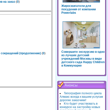
в на заказ
(
0
)
Жиросжигатели для
похудения от компании
Powerlabs
Совершите экскурсию в одно
 сокращений (продолжение)
(
0
)
из лучших детский
учреждений Москвы в виде
детского сада Happy Children
в Коммунарке
Анонсы
Типография полного цикла
Алмакс всегда к вашим услугам
дорогие заказчики!
Кто будет участвовать в
конкурсе на застройку новых