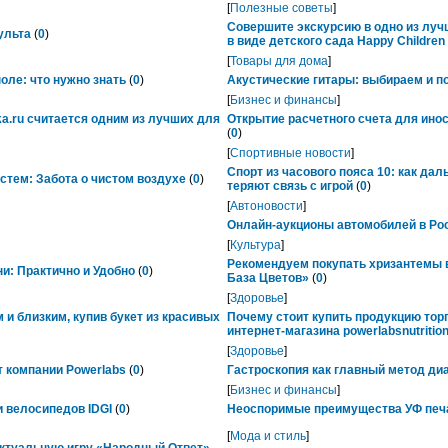
[
Полезные советы
]
Совершите экскурсию в одно из лу
ульта
(
0
)
в виде детского сада Happy Childre
[
Товары для дома
]
ле: что нужно знать
(
0
)
Акустические гитары: выбираем и п
[
Бизнес и финансы
]
ka.ru считается одним из лучших для
Открытие расчетного счета для ино
(
0
)
[
Спортивные новости
]
Спорт из часового пояса 10: как да
тем: Забота о чистом воздухе
(
0
)
теряют связь с игрой
(
0
)
[
Автоновости
]
Онлайн-аукционы автомобилей в Рос
[
Культура
]
Рекомендуем покупать хризантемы в
ни: Практично и Удобно
(
0
)
База Цветов»
(
0
)
[
Здоровье
]
 и близким, купив букет из красивых
Почему стоит купить продукцию тор
интернет-магазина powerlabsnutrition
[
Здоровье
]
 компании Powerlabs
(
0
)
Гастроскопия как главный метод ди
[
Бизнес и финансы
]
 велосипедов IDGI
(
0
)
Неоспоримые преимущества УФ печ
[
Мода и стиль
]