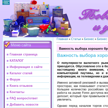
Главная
»
Статьи
»
Бизнес
»
Бизнес
Меню сайта
Важность выбора хорошего бр
Главная страница
Важность выбора хоро
КАТАЛОГ
О популярности валютного рынк
приходится. Обусловлено это в бо
Информация о сайте
настоящему много внимания, 
компьютерной паутины, но и в
Каталог статей
информации, на телевидении и даж
Форум
Именно активной рекламой и вызван
Книга отзывов
просторах, как показывает статис
большее количество российских г
Контакты
работа на рынке Forex доступна в
депозит, который при правильном 
FAQ вопрос/ответ
увеличить.
Добавить новости
Однако перед началом торгов сто