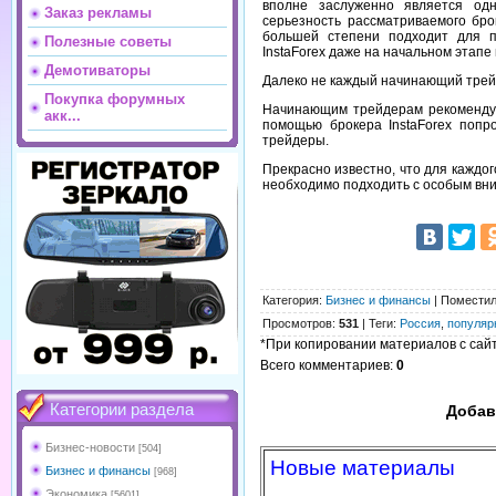
вполне заслуженно является од
Заказ рекламы
серьезность рассматриваемого брок
большей степени подходит для п
Полезные советы
InstaForex даже на начальном этап
Демотиваторы
Далеко не каждый начинающий трейд
Покупка форумных
Начинающим трейдерам рекомендую
акк...
помощью брокера InstaForex попр
трейдеры.
Прекрасно известно, что для каждог
необходимо подходить с особым вни
Категория
:
Бизнес и финансы
|
Помести
Просмотров
:
531
|
Теги
:
Россия
,
популяр
*При копировании материалов с сайта
Всего комментариев
:
0
Категории раздела
Добав
Бизнес-новости
[504]
Новые материалы
Бизнес и финансы
[968]
Экономика
[5601]