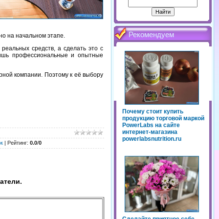
Рекомендуем
но на начальном этапе.
еальных средств, а сделать это с
 лишь профессиональные и опытные
ерной компании. Поэтому к её выбору
Почему стоит купить
продукцию торговой маркой
PowerLabs на сайте
интернет-магазина
powerlabsnutrition.ru
к
|
Рейтинг
:
0.0
/
0
атели.