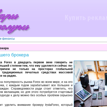
 и финансы
окера
шего брокера
а Forex в двадцать первом веке говорить не
льшей степени тем, что ему уделяется сейчас по-
причем не только на просторах глобальной
 традиционных печатных средствах массовой
е на радио.
а популярность рынка Forex во всем мире, и на его
тика, с каждым годом зарабатывает все большее и
раждан. Справедливости ради стоит отметить, что
сем желающим, но для этого потребуется стартовый
подходе к делу можно без особых проблем серьезно
ит уделить внимание брокеру InstaForex, который