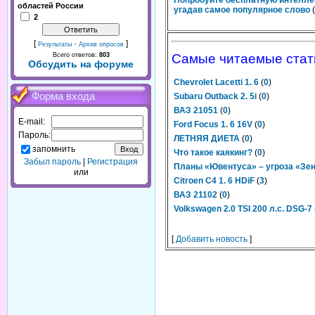
Попробуйте бесплатную интелле
областей России
угадав самое популярное слово
(
2
[
·
]
Результаты
Архив опросов
Всего ответов:
803
Самые читаемые стат
Обсудить на форуме
Chevrolet Lacetti 1. 6
(
0
)
Форма входа
Subaru Outback 2. 5i
(
0
)
ВАЗ 21051
(
0
)
E-mail:
Ford Focus 1. 6 16V
(
0
)
Пароль:
ЛЕТНЯЯ ДИЕТА
(
0
)
запомнить
Что такое каякинг?
(
0
)
Забыл пароль
|
Регистрация
Планы «Ювентуса» – угроза «Зе
или
Citroen C4 1. 6 HDiF
(
3
)
ВАЗ 21102
(
0
)
Volkswagen 2.0 TSI 200 л.с. DSG-7
[
Добавить новость
]