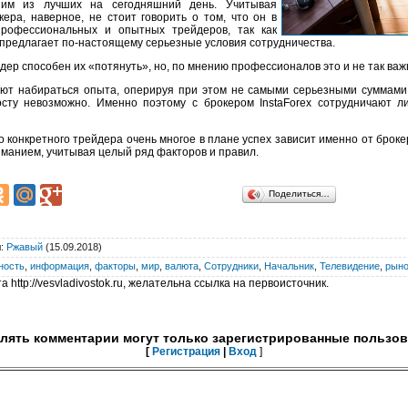
ним из лучших на сегодняшний день. Учитывая
ера, наверное, не стоит говорить о том, что он в
рофессиональных и опытных трейдеров, так как
е предлагает по-настоящему серьезные условия сотрудничества.
ер способен их «потянуть», но, по мнению профессионалов это и не так важ
т набираться опыта, оперируя при этом не самыми серьезными суммами р
осту невозможно. Именно поэтому с брокером InstaForex сотрудничают
о конкретного трейдера очень многое в плане успех зависит именно от брок
манием, учитывая целый ряд факторов и правил.
Поделиться…
л
:
Ржавый
(15.09.2018)
ность
,
информация
,
факторы
,
мир
,
валюта
,
Сотрудники
,
Начальник
,
Телевидение
,
рыно
 http://vesvladivostok.ru, желательна ссылка на первоисточник.
лять комментарии могут только зарегистрированные пользов
[
Регистрация
|
Вход
]