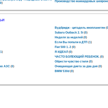
Производство жаккардовых шевроно
0
)
ьи
Вудбридж - цитадель инопланетян
(
Subaru Outback 2. 5i
(
0
)
Неделя за неделей
(
0
)
Если Вы попали в ДТП
(
1
)
Fiat 500 1. 2
(
0
)
(
1
)
Я ИДЕАЛ
(
0
)
ЧАСТО БОЛЕЮЩИЙ РЕБЕНОК.
(
0
)
Обрести чувство стиля
(
0
)
ких АЗС
(
0
)
Очищающая диета за два дня
(
0
)
BMW 530d
(
0
)