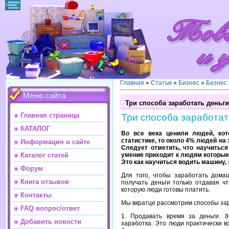
Главная
»
Статьи
»
Бизнес
»
Бизнес
Меню сайта
Три способа заработать деньги
Главная страница
Три способа заработат
КАТАЛОГ
Во все века ценили людей, кот
статистике, то около 4% людей на
Информация о сайте
Следует отметить, что научиться
умение приходит к людям которые 
Каталог статей
Это как научиться водить машину, 
Форум
Для того, чтобы заработать дома
Книга отзывов
получать деньги только отдавая чт
которую люди готовы платить.
Контакты
Мы вкратце рассмотрим способы за
FAQ вопрос/ответ
1. Продавать время за деньги.
Добавить новости
заработка. Это люди практически в