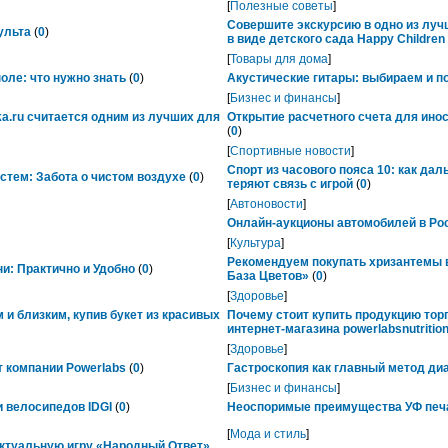
[
Полезные советы
]
Совершите экскурсию в одно из лу
ульта
(
0
)
в виде детского сада Happy Childre
[
Товары для дома
]
ле: что нужно знать
(
0
)
Акустические гитары: выбираем и п
[
Бизнес и финансы
]
ka.ru считается одним из лучших для
Открытие расчетного счета для ино
(
0
)
[
Спортивные новости
]
Спорт из часового пояса 10: как да
тем: Забота о чистом воздухе
(
0
)
теряют связь с игрой
(
0
)
[
Автоновости
]
Онлайн-аукционы автомобилей в Рос
[
Культура
]
Рекомендуем покупать хризантемы в
ни: Практично и Удобно
(
0
)
База Цветов»
(
0
)
[
Здоровье
]
 и близким, купив букет из красивых
Почему стоит купить продукцию тор
интернет-магазина powerlabsnutrition
[
Здоровье
]
 компании Powerlabs
(
0
)
Гастроскопия как главный метод ди
[
Бизнес и финансы
]
 велосипедов IDGI
(
0
)
Неоспоримые преимущества УФ печ
[
Мода и стиль
]
ктуальную игру «Народный Ответ»,