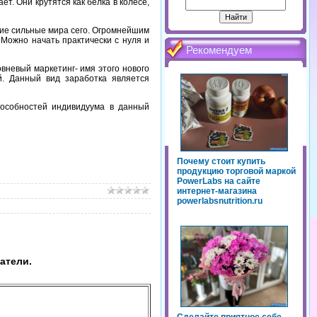
т. Они крутятся как белка в колесе,
гие сильные мира сего. Огромнейшим
 Можно начать практически с нуля и
Рекомендуем
вневый маркетинг- имя этого нового
й. Данный вид заработка является
пособностей индивидуума в данный
Почему стоит купить
продукцию торговой маркой
PowerLabs на сайте
интернет-магазина
powerlabsnutrition.ru
атели.