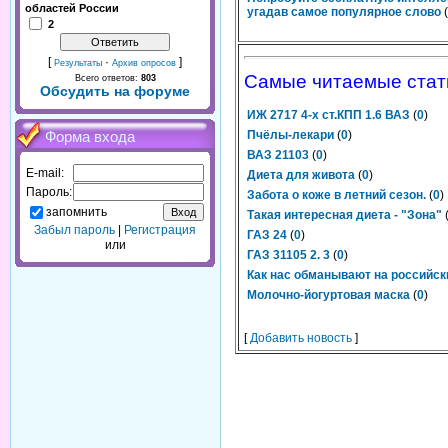
областей России
угадав самое популярное слово
(
2
[
·
]
Результаты
Архив опросов
Самые читаемые стат
Всего ответов:
803
Обсудить на форуме
ИЖ 2717 4-х ст.КПП 1.6 ВАЗ
(
0
)
Пчёлы-лекари
(
0
)
Форма входа
ВАЗ 21103
(
0
)
E-mail:
Диета для живота
(
0
)
Пароль:
Забота о коже в летний сезон.
(
0
)
запомнить
Такая интересная диета - "Зона"
Забыл пароль
|
Регистрация
ГАЗ 24
(
0
)
или
ГАЗ 31105 2. 3
(
0
)
Как нас обманывают на российс
Молочно-йогуртовая маска
(
0
)
[
Добавить новость
]