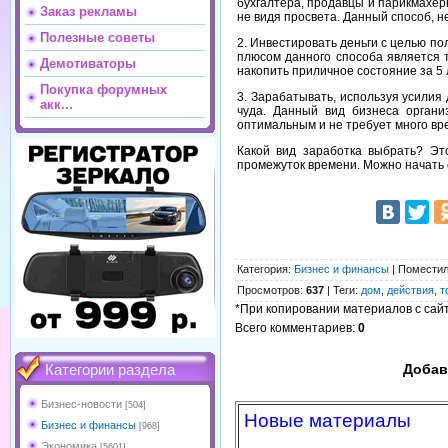
бухгалтера, продавцы и парикмахеры
Заказ рекламы
не видя просвета. Данный способ, н
Полезные советы
2. Инвестировать деньги с целью п
плюсом данного способа является т
Демотиваторы
накопить приличное состояние за 5 
Покупка форумных
3. Зарабатывать, используя усилия
акк...
чуда. Данный вид бизнеса органи
оптимальным и не требует много вре
Какой вид заработка выбрать? Эт
промежуток времени. Можно начать с
Категория
:
Бизнес и финансы
|
Помести
Просмотров
:
637
|
Теги
:
дом
,
действия
,
т
*При копировании материалов с сайта
Всего комментариев
:
0
Добав
Категории раздела
Бизнес-новости
[504]
Новые материалы
Бизнес и финансы
[968]
Экономика
[5601]