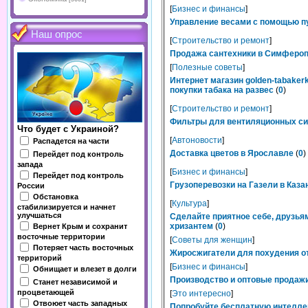
[
Бизнес и финансы
]
Управление весами с помощью п
Наш опрос
[
Строительство и ремонт
]
Продажа сантехники в Симферопо
[
Полезные советы
]
Интернет магазин golden-tabaker
покупки табака на развес
(
0
)
[
Строительство и ремонт
]
Фильтры для вентиляционных сис
Что будет с Украиной?
[
Автоновости
]
Распадется на части
Доставка цветов в Ярославле
(
0
)
Перейдет под контроль
запада
[
Бизнес и финансы
]
Перейдет под контроль
Грузоперевозки на Газели в Каза
России
Обстановка
[
Культура
]
стабилизируется и начнет
улучшаться
Сделайте приятное себе, друзьям
хризантем
(
0
)
Вернет Крым и сохранит
восточные территории
[
Советы для женщин
]
Потеряет часть восточных
Жиросжигатели для похудения от
территорий
[
Бизнес и финансы
]
Обнищает и влезет в долги
Производство и оптовые продажи
Станет независимой и
процветающей
[
Это интересно
]
Отвоюет часть западных
Попробуйте бесплатную интелле