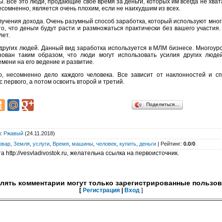
. Все это люди, продающие свое время за деньги, которых им всегда не хватае
есомненно, является очень плохим, если не наихудшим из всех.
олучения дохода. Очень разумный способ заработка, который используют мно
о, что деньги будут расти и размножаться практически без вашего участия.
лет.
 других людей. Данный вид заработка используется в МЛМ бизнесе. Многоуро
зован таким образом, что люди могут использовать усилия других люде
мени на его ведение и развитие.
о, несомненно дело каждого человека. Все зависит от наклонностей и с
 первого, а потом освоить второй и третий.
Поделиться…
л
:
Ржавый
(24.11.2018)
овар
,
Земля
,
услуги
,
Время
,
машины
,
человек
,
купить
,
деньги
|
Рейтинг
:
0.0
/
0
 http://vesvladivostok.ru, желательна ссылка на первоисточник.
лять комментарии могут только зарегистрированные пользов
[
Регистрация
|
Вход
]