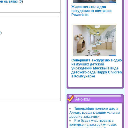
в на заказ
(
0
)
Жиросжигатели для
похудения от компании
Powerlabs
0
)
Совершите экскурсию в одно
из лучших детский
учреждений Москвы в виде
детского сада Happy Children
в Коммунарке
Анонсы
Типография полного цикла
Алмакс всегда к вашим услугам
дорогие заказчики!
Кто будет участвовать в
конкурсе на застройку новых