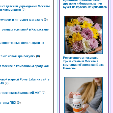
Сделайте приятное себе,
друзьям и близким, купив
чших детский учреждений Москвы
букет из красивых хризантем
n в Коммунарке
(
0
)
окупаем в интернет-магазине
(
0
)
странных компаний в Казахстане
льневосточные болельщики не
сии: новая эра покупки
(
0
)
Рекомендуем покупать
хризантемы в Москве в
компании «Городская База
 Москве в компании «Городская
Цветов»
говой маркой PowerLabs на сайте
.ru
(
0
)
агностики заболеваний ЖКТ
(
0
)
ати на ПВХ
(
0
)