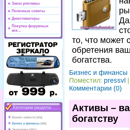
на
Заказ рекламы
ры
Полезные советы
Да
Демотиваторы
Покупка форумных
ст
акк...
то, что может 
обретения ваш
богатства.
Бизнес и финансы
Поместил:
pressvl
|
Комментарии (0)
Активы – ва
Категории раздела
богатству
Бизнес-новости
[504]
Бизнес и финансы
[968]
Экономика
[5601]