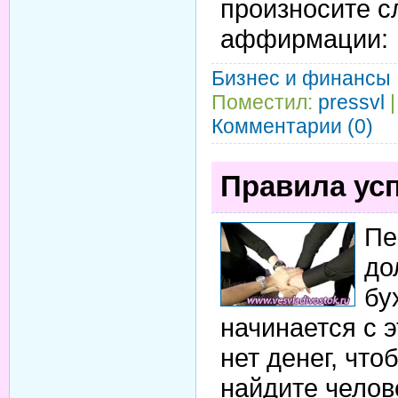
произносите 
аффирмации:
Бизнес и финансы
Поместил:
pressvl
|
Комментарии (0)
Правила ус
Пе
до
бу
начинается с э
нет денег, что
найдите челов