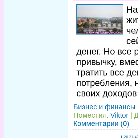
На
жи
че
се
денег. Но все 
привычку, вмес
тратить все д
потребления, 
своих доходов
Бизнес и финансы
Поместил:
Viktor
| 
Комментарии (0)
1-20
21-4