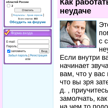
Как работат
областей России
2
неудаче
[
·
]
Результаты
Архив опросов
Всего ответов:
803
Обсудить на форуме
Эт
по
Форма входа
с 
E-mail:
Пароль:
не
запомнить
Если внутри в
Забыл пароль
|
Регистрация
или
начинает звуч
вам, что у вас
что вы зря зате
д. , приучитес
замолчать, ка
на чем то под