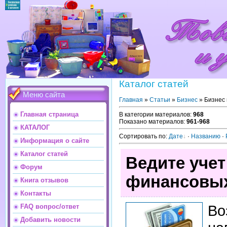
Каталог статей
Меню сайта
Главная
»
Статьи
»
Бизнес
» Бизнес
Главная страница
В категории материалов
:
968
Показано материалов
:
961-968
КАТАЛОГ
Сортировать по
:
Дате
·
Названию
·
Информация о сайте
Каталог статей
Ведите уче
Форум
финансовых
Книга отзывов
Контакты
Во
FAQ вопрос/ответ
Добавить новости