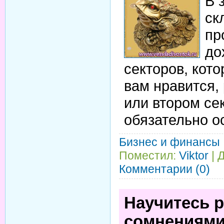
В 
ск
пр
до
секторов, кот
вам нравится,
или втором се
обязательно ос
Бизнес и финансы
Поместил:
Viktor
| 
Комментарии (0)
Научитесь р
сомнениям