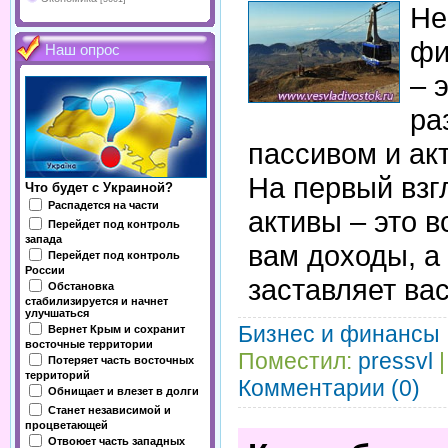
Не
фи
Наш опрос
– 
ра
пассивом и ак
На первый взгл
Что будет с Украиной?
Распадется на части
активы – это в
Перейдет под контроль
запада
вам доходы, а 
Перейдет под контроль
России
заставляет вас
Обстановка
стабилизируется и начнет
улучшаться
Бизнес и финансы
Вернет Крым и сохранит
восточные территории
Поместил:
pressvl
|
Потеряет часть восточных
территорий
Комментарии (0)
Обнищает и влезет в долги
Станет независимой и
процветающей
Отвоюет часть западных