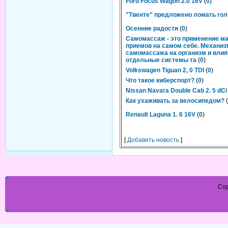
Ford Focus Wagon 2.0 16V
(
0
)
"Твенте" предложено ломать гол
Осенние радости
(
0
)
Самомассаж - это применение м
приемов на самом себе. Механиз
самомассажа на организм и влия
отдельные системы та
(
0
)
Volkswagen Tiguan 2, 0 TDI
(
0
)
Что такое киберспорт?
(
0
)
Nissan Navara Double Cab 2. 5 dCi
Как ухаживать за велосипедом?
(
Renault Laguna 1. 6 16V
(
0
)
[
Добавить новость
]
Cop