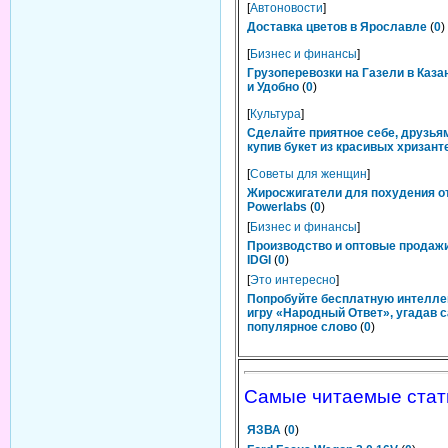
[
Автоновости
]
Доставка цветов в Ярославле
(
0
)
[
Бизнес и финансы
]
Грузоперевозки на Газели в Каза
и Удобно
(
0
)
[
Культура
]
Сделайте приятное себе, друзьям
купив букет из красивых хризант
[
Советы для женщин
]
Жиросжигатели для похудения о
Powerlabs
(
0
)
[
Бизнес и финансы
]
Производство и оптовые продаж
IDGI
(
0
)
[
Это интересно
]
Попробуйте бесплатную интелл
игру «Народный Ответ», угадав 
популярное слово
(
0
)
Самые читаемые стат
ЯЗВА
(
0
)