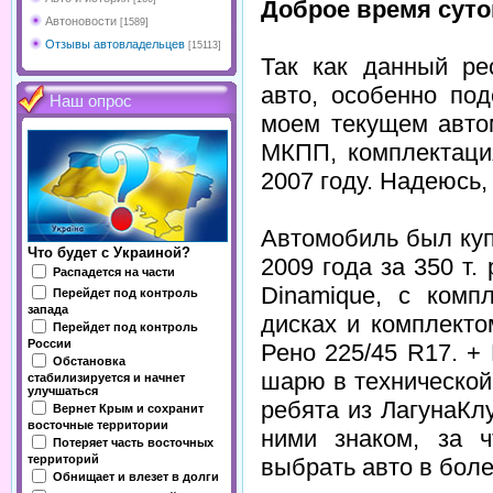
Доброе время суто
Автоновости
[1589]
Отзывы автовладельцев
[15113]
Так как данный ре
авто, особенно по
Наш опрос
моем текущем авто
МКПП, комплектаци
2007 году. Надеюсь,
Автомобиль был куп
Что будет с Украиной?
2009 года за 350 т.
Распадется на части
Dinamique, с комп
Перейдет под контроль
запада
дисках и комплект
Перейдет под контроль
России
Рено 225/45 R17. +
Обстановка
шарю в технической
стабилизируется и начнет
улучшаться
ребята из ЛагунаКл
Вернет Крым и сохранит
восточные территории
ними знаком, за ч
Потеряет часть восточных
территорий
выбрать авто в бол
Обнищает и влезет в долги