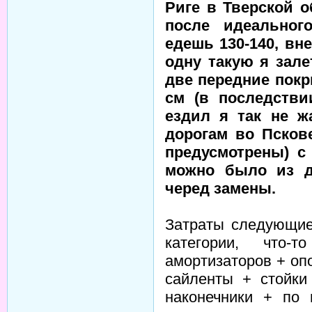
Риге в Тверской о
после идеальног
едешь 130-140, вн
одну такую я залет
две передние покр
см (в последстви
ездил я так не ж
дорогам во Псков
предусмотрены) с
можно было из д
черед замены.
Затраты следующие
категории, что-
амортизаторов + оп
сайленты + стойки
наконечники + по 