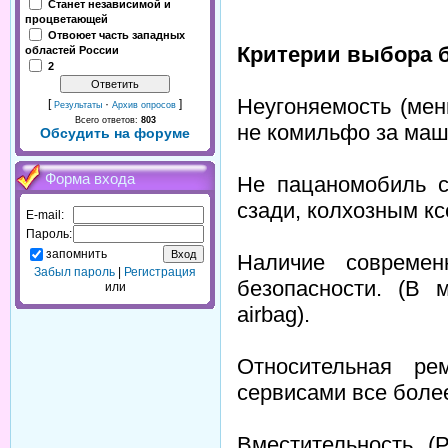
Станет независимой и
процветающей
Отвоюет часть западных
Критерии выбора 
областей России
2
Неугоняемость (мен
[
·
]
Результаты
Архив опросов
Всего ответов:
803
не комильфо за маши
Обсудить на форуме
Форма входа
Не пацаномобиль с
сзади, колхозным ксе
E-mail:
Пароль:
запомнить
Наличие современ
Забыл пароль
|
Регистрация
безопасности. (В 
или
airbag).
Относительная ре
сервисами все более
Вместительность 