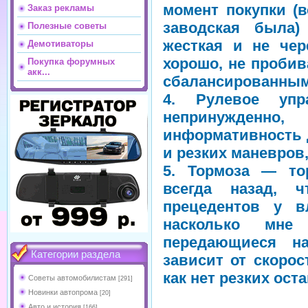
момент покупки (
Заказ рекламы
заводская была
Полезные советы
жесткая и не чер
Демотиваторы
хорошо, не пробив
Покупка форумных
акк...
сбалансированным 
4. Рулевое уп
непринужденно
информативность 
и резких маневров,
5. Тормоза — то
всегда назад, 
прецедентов у в
насколько мне 
передающиеся н
Категории раздела
зависит от скорос
как нет резких ост
Советы автомобилистам
[291]
Новинки автопрома
[20]
Авто и история
[166]