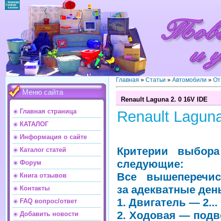
Главная
»
Статьи
»
Автомобили
»
От
Меню сайта
Renault Laguna 2. 0 16V IDE
Главная страница
Renault Laguna
КАТАЛОГ
Информация о сайте
Критерии выбор
Каталог статей
следующие:
Форум
Все вышеперечис
Книга отзывов
за адекватные ден
Контакты
1. Двигатель — 2...
FAQ вопрос/ответ
2. Ходовая — подв
Добавить новости