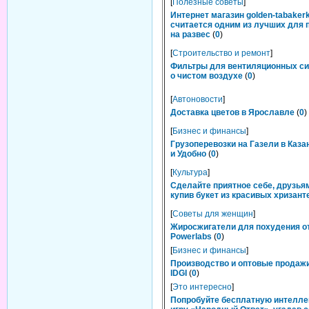
[
Полезные советы
]
Интернет магазин golden-tabakerk
считается одним из лучших для 
на развес
(
0
)
[
Строительство и ремонт
]
Фильтры для вентиляционных си
о чистом воздухе
(
0
)
[
Автоновости
]
Доставка цветов в Ярославле
(
0
)
[
Бизнес и финансы
]
Грузоперевозки на Газели в Каза
и Удобно
(
0
)
[
Культура
]
Сделайте приятное себе, друзьям
купив букет из красивых хризант
[
Советы для женщин
]
Жиросжигатели для похудения о
Powerlabs
(
0
)
[
Бизнес и финансы
]
Производство и оптовые продаж
IDGI
(
0
)
[
Это интересно
]
Попробуйте бесплатную интелл