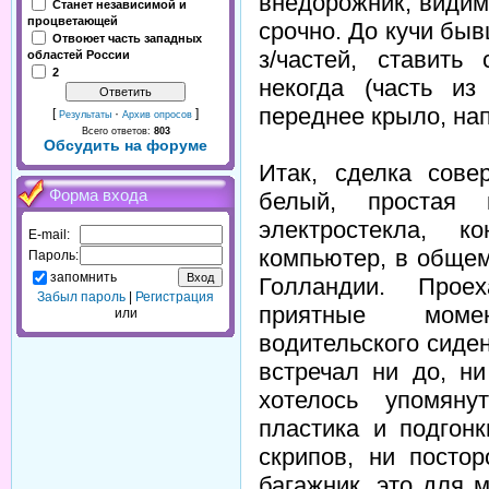
внедорожник, видим
Станет независимой и
процветающей
срочно. До кучи бы
Отвоюет часть западных
з/частей, ставит
областей России
2
некогда (часть и
переднее крыло, нап
[
·
]
Результаты
Архив опросов
Всего ответов:
803
Обсудить на форуме
Итак, сделка сов
Форма входа
белый, простая 
электростекла, к
E-mail:
компьютер, в общем
Пароль:
запомнить
Голландии. Прое
Забыл пароль
|
Регистрация
приятные момен
или
водительского сиде
встречал ни до, н
хотелось упомян
пластика и подгон
скрипов, ни посто
багажник, это для 