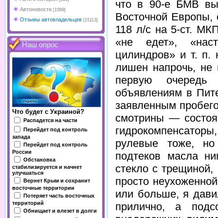
что в 90-е БМВ вы
Автоновости
[1589]
Восточной Европы, 
Отзывы автовладельцев
[15113]
118 л/с на 5-ст. М
«не едет», «нас
Наш опрос
цилиндров» и т. п. 
лишен напрочь, не
первую очередь 
объявлениям в Пит
заявленным пробего
Что будет с Украиной?
смотрины — состоя
Распадется на части
гидрокомпенсаторы,
Перейдет под контроль
запада
рулевые тоже, но
Перейдет под контроль
России
подтеков масла ни
Обстановка
стекло с трещиной,
стабилизируется и начнет
улучшаться
просто неухоженной
Вернет Крым и сохранит
восточные территории
или больше, я дави
Потеряет часть восточных
территорий
прилично, а подс
Обнищает и влезет в долги