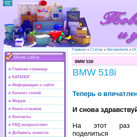
Главная
»
Статьи
»
Автомобили
»
От
Меню сайта
BMW 518i
Главная страница
BMW 518i
КАТАЛОГ
Информация о сайте
Теперь о впечатле
Каталог статей
Форум
И снова здравству
Книга отзывов
Контакты
На этот раз 
FAQ вопрос/ответ
поделиться
Добавить новости