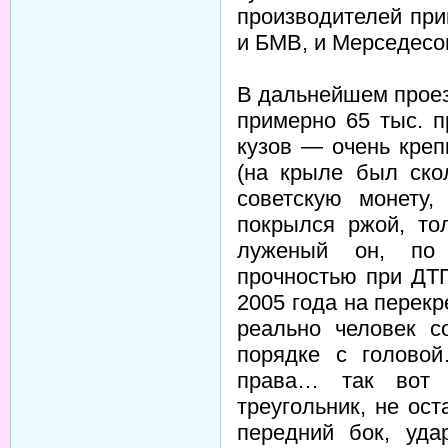
производителей при
и БМВ, и Мерседесо
В дальнейшем проез
примерно 65 тыс. п
кузов — очень креп
(на крыле был ско
советскую монету
покрылся ржой, то
луженый он, по 
прочностью при ДТ
2005 года на перекре
реально человек с
порядке с голово
права… так вот 
треугольник, не ос
передний бок, уд