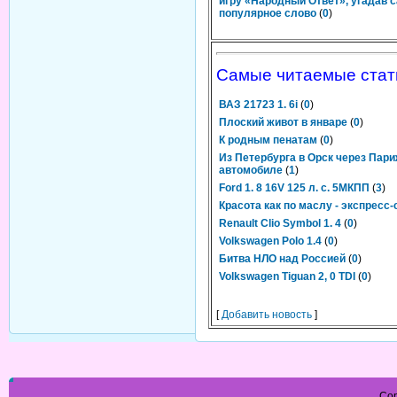
игру «Народный Ответ», угадав 
популярное слово
(
0
)
Самые читаемые стат
ВАЗ 21723 1. 6i
(
0
)
Плоский живот в январе
(
0
)
К родным пенатам
(
0
)
Из Петербурга в Орск через Пари
автомобиле
(
1
)
Ford 1. 8 16V 125 л. с. 5МКПП
(
3
)
Красота как по маслу - экспресс
Renault Clio Symbol 1. 4
(
0
)
Volkswagen Polo 1.4
(
0
)
Битва НЛО над Россией
(
0
)
Volkswagen Tiguan 2, 0 TDI
(
0
)
[
Добавить новость
]
Cop