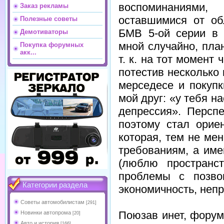
воспоминаниями,
Заказ рекламы
оставшимися от об
Полезные советы
БМВ 5-ой серии в 
Демотиваторы
мной случайно, пла
Покупка форумных
акк...
т. к. на тот момент 
потестив несколько
мерседесе и покупк
мой друг: «у тебя 
депрессия». Персп
поэтому стал орие
которая, тем не ме
требованиям, а им
(люблю пространст
проблемы с позвон
Категории раздела
экономичность, непр
Советы автомобилистам
[291]
Поюзав инет, форум
Новинки автопрома
[20]
Авто и история
[166]