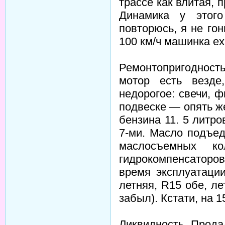
трассе как влитая, 
Динамика у этого
повторюсь, я не гон
100 км/ч машинка е
Ремонтопригодность
мотор есть везде
недорогое: свечи, ф
подвеске — опять же
бензина 11. 5 литров
7-ми. Масло подъе
маслосъемных к
гидрокомпенсаторов
время эксплуатации
летняя, R15 обе, л
забыл). Кстати, на 1
Ликвидность. Прода