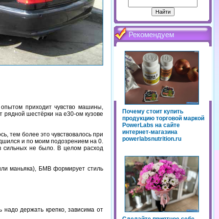
Рекомендуем
с опытом приходит чувство машины,
Почему стоит купить
от рядной шестёрки на е30-ом кузове
продукцию торговой маркой
PowerLabs на сайте
интернет-магазина
сь, тем более это чувствовалось при
powerlabsnutrition.ru
удшился и по моим подозрением на 0.
ов сильных не было. В целом расход
или маньяка), БМВ формирует стиль
ь надо держать крепко, зависима от