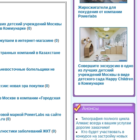
Жиросжигатели для
похудения от компании
Powerlabs
чших детский учреждений Москвы
n в Коммунарке
(
0
)
окупаем в интернет-магазине
(
0
)
странных компаний в Казахстане
Совершите экскурсию в одно
льневосточные болельщики не
из лучших детский
учреждений Москвы в виде
детского сада Happy Children
в Коммунарке
сии: новая эра покупки
(
0
)
 Москве в компании «Городская
Анонсы
говой маркой PowerLabs на сайте
Типография полного цикла
.ru
(
0
)
Алмакс всегда к вашим услугам
дорогие заказчики!
агностики заболеваний ЖКТ
(
0
)
Кто будет участвовать в
конкурсе на застройку новых