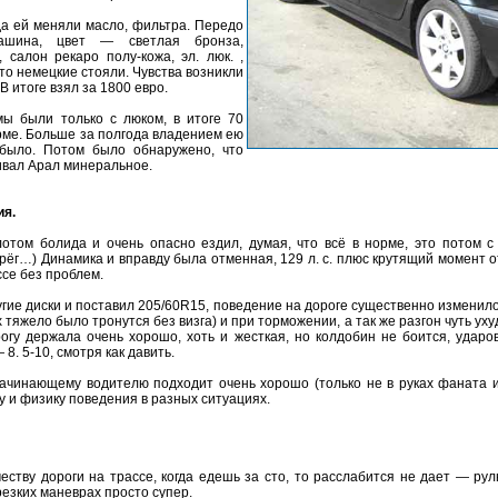
гда ей меняли масло, фильтра. Передо
ашина, цвет — светлая бронза,
, салон рекаро полу-кожа, эл. люк. ,
-то немецкие стояли. Чувства возникли
В итоге взял за 1800 евро.
ы были только с люком, в итоге 70
орме. Больше за полгода владением ею
 было. Потом было обнаружено, что
ивал Арал минеральное.
ия.
лотом болида и очень опасно ездил, думая, что всё в норме, это потом 
ерёг…) Динамика и вправду была отменная, 129 л. с. плюс крутящий момент 
ссе без проблем.
гие диски и поставил 205/60R15, поведение на дороге существенно изменило
 тяжело было тронутся без визга) и при торможении, а так же разгон чуть ух
рогу держала очень хорошо, хоть и жесткая, но колдобин не боится, удар
8. 5-10, смотря как давить.
начинающему водителю подходит очень хорошо (только не в руках фаната 
 и физику поведения в разных ситуациях.
еству дороги на трассе, когда едешь за сто, то расслабится не дает — рул
резких маневрах просто супер.