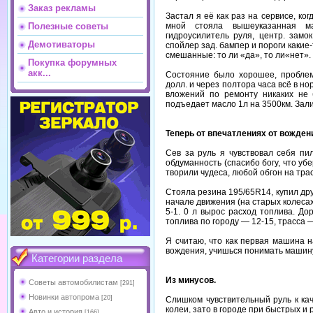
Заказ рекламы
Застал я её как раз на сервисе, ко
мной стояла вышеуказанная м
Полезные советы
гидроусилитель руля, центр. замок
Демотиваторы
спойлер зад. бампер и пороги какие
смешанные: то ли «да», то ли«нет». 
Покупка форумных
акк...
Состояние было хорошее, проблем
долл. и через полтора часа всё в н
вложений по ремонту никаких не
подъедает масло 1л на 3500км. Зал
Теперь от впечатлениях от вожден
Сев за руль я чувствовал себя пи
обдуманность (спасибо богу, что уб
творили чудеса, любой обгон на тра
Стояла резина 195/65R14, купил дру
начале движения (на старых колесах
5-1. 0 л вырос расход топлива. До
топлива по городу — 12-15, трасса — 
Я считаю, что как первая машина 
вождения, учишься понимать машину
Категории раздела
Из минусов.
Советы автомобилистам
[291]
Новинки автопрома
[20]
Слишком чувствительный руль к кач
колеи, зато в городе при быстрых и 
Авто и история
[166]