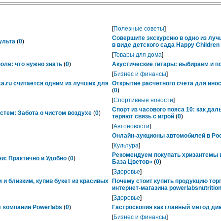
[
Полезные советы
]
Совершите экскурсию в одно из лу
ульта
(
0
)
в виде детского сада Happy Childre
[
Товары для дома
]
ле: что нужно знать
(
0
)
Акустические гитары: выбираем и п
[
Бизнес и финансы
]
ka.ru считается одним из лучших для
Открытие расчетного счета для ино
(
0
)
[
Спортивные новости
]
Спорт из часового пояса 10: как да
тем: Забота о чистом воздухе
(
0
)
теряют связь с игрой
(
0
)
[
Автоновости
]
Онлайн-аукционы автомобилей в Рос
[
Культура
]
Рекомендуем покупать хризантемы в
ни: Практично и Удобно
(
0
)
База Цветов»
(
0
)
[
Здоровье
]
 и близким, купив букет из красивых
Почему стоит купить продукцию тор
интернет-магазина powerlabsnutrition
[
Здоровье
]
 компании Powerlabs
(
0
)
Гастроскопия как главный метод ди
[
Бизнес и финансы
]