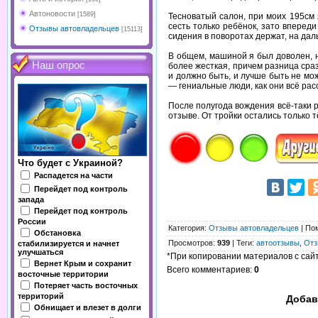
Автоновости
[1589]
Тесноватый салон, при моих 195см я
сесть только ребёнок, зато вперед
Отзывы автовладельцев
[15113]
сидения в поворотах держат, на дал
В общем, машиной я был доволен, н
Наш опрос
более жесткая, причем разница сраз
и должно быть, и лучше быть не мож
— гениальные люди, как они всё рас
После полугода вождения всё-таки ре
отзыве. От тройки остались только 
Что будет с Украиной?
Распадется на части
Перейдет под контроль
запада
Перейдет под контроль
России
Категория
:
Отзывы автовладельцев
|
По
Обстановка
Просмотров
:
939
|
Теги
:
автоотзывы
,
Отз
стабилизируется и начнет
улучшаться
*При копировании материалов с сайта
Вернет Крым и сохранит
Всего комментариев
:
0
восточные территории
Потеряет часть восточных
территорий
Добав
Обнищает и влезет в долги