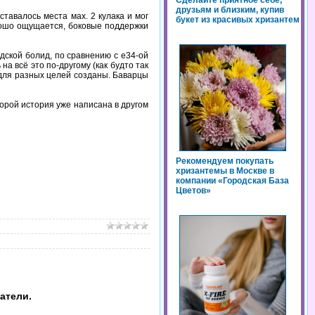
Сделайте приятное себе,
друзьям и близким, купив
ставалось места мах. 2 кулака и мог
букет из красивых хризантем
орошо ощущается, боковые поддержки
дской болид, по сравнению с е34-ой
а всё это по-другому (как будто так
и для разных целей созданы. Баварцы
оторой история уже написана в другом
Рекомендуем покупать
хризантемы в Москве в
компании «Городская База
Цветов»
атели.