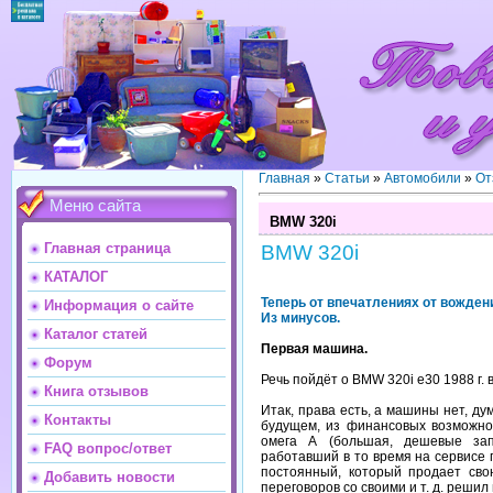
Главная
»
Статьи
»
Автомобили
»
От
Меню сайта
BMW 320i
Главная страница
BMW 320i
КАТАЛОГ
Теперь от впечатлениях от вожден
Информация о сайте
Из минусов.
Каталог статей
Первая машина.
Форум
Речь пойдёт о BMW 320i e30 1988 г. в
Книга отзывов
Итак, права есть, а машины нет, д
Контакты
будущем, из финансовых возможно
омега А (большая, дешевые зап
FAQ вопрос/ответ
работавший в то время на сервисе п
постоянный, который продает сво
Добавить новости
переговоров со своими и т. д. решил