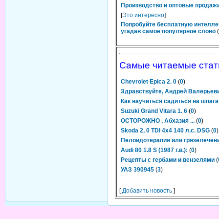
Производство и оптовые продажи
[
Это интересно
]
Попробуйте бесплатную интелле
угадав самое популярное слово
(
Самые читаемые стат
Chevrolet Epica 2. 0
(
0
)
Здравствуйте, Андрей Валерьев
Как научиться садиться на шпага
Suzuki Grand Vitara 1. 6
(
0
)
ОСТОРОЖНО , Абхазия ...
(
0
)
Skoda 2, 0 TDI 4x4 140 л.с. DSG
(
0
)
Пелоидотерапия или грязелечен
Audi 80 1.8 S (1987 г.в.):
(
0
)
Рецепты с гербами и вензелями
(
УАЗ 390945
(
3
)
[
Добавить новость
]