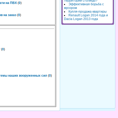
территорий столицы?
ати на ПВХ
(
0
)
Эффективная борьба с
мусором
Купля-продажа квартиры
в на заказ
(
0
)
Renault Logan 2014 года и
Dacia Logan 2013 года
?
(
0
)
темы наших вооруженных сил
(
0
)