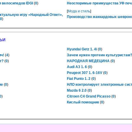
 велосипедов IDGI
(
0
)
Неоспоримые преимущества УФ печ
[
Мода и стиль
]
ктуальную игру «Народный Ответ»,
Производство жаккардовых шевроно
0
)
ьи
Hyundai Getz 1. 4i
(
0
)
ич!
(
4
)
Зачем нужен протеин культуристам
т?
(
0
)
НАРОДНАЯ МЕДЕЦИНА
(
0
)
Audi A3 1. 6
(
0
)
Peugeot 307 1. 6-16V
(
0
)
Fiat Punto 1. 2
(
0
)
ие
(
0
)
НЛО контролирует электронные сис
Mazda 6 2.0
(
0
)
0
)
Citroen C4 Grand Picasso
(
0
)
Кислый помощник
(
0
)