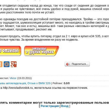
 отодвигал сидушку назад до конца, так что сзади от сидения до сидения о
и я ущерба не чувствовал, всё очень удобно и под рукой, машина спиной х
ьних расстояниях тело почти не устаёт.
о однажды поездив на достойной пятёрке призадумался. Тройка — это горо
у ощущается, шумоизоляция уступает много, но находясь в тройке смотришь н
ет. Может, так оно и есть), машины всё- таки разных «весовых» категорий 
считывают, продумывают, респект им.
шил продать, чтобы купить пятерку, отдал за 2 т. евро и купил е34 535, о к
тёплые чувства. За время владением ни разу не подвела.
Поделиться…
местил
:
Viktor
(19.03.2011)
ывы автовладельцев
,
Отзыв о BMW 320i
|
Рейтинг
:
0.0
/
0
 http://vesvladivostok.ru, желательна ссылка на первоисточник.
лять комментарии могут только зарегистрированные пользов
[
Регистрация
|
Вход
]