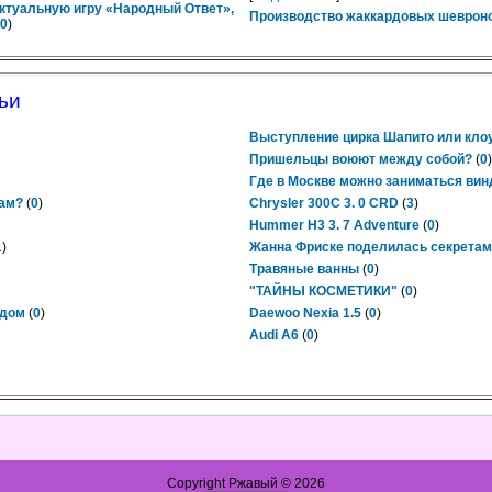
ктуальную игру «Народный Ответ»,
Производство жаккардовых шевроно
0
)
ьи
Выступление цирка Шапито или кло
Пришельцы воюют между собой?
(
0
)
Где в Москве можно заниматься ви
там?
(
0
)
Chrysler 300C 3. 0 CRD
(
3
)
Hummer H3 3. 7 Adventure
(
0
)
1
)
Жанна Фриске поделилась секретам
Травяные ванны
(
0
)
"ТАЙНЫ КОСМЕТИКИ"
(
0
)
одом
(
0
)
Daewoo Nexia 1.5
(
0
)
Audi A6
(
0
)
Copyright Ржавый © 2026