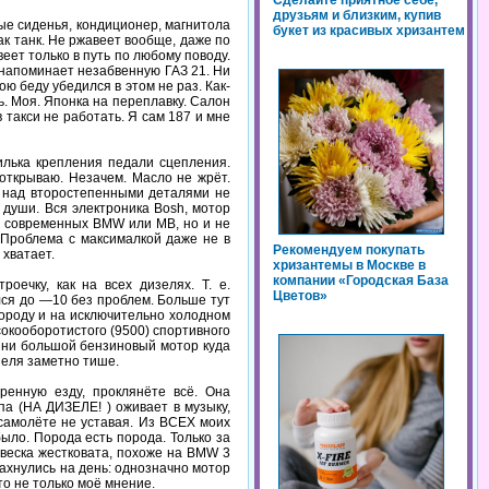
Сделайте приятное себе,
друзьям и близким, купив
вые сиденья, кондиционер, магнитола
букет из красивых хризантем
ак танк. Не ржавеет вообще, даже по
еет только в путь по любому поводу.
е напоминает незабвенную ГАЗ 21. Ни
ю беду убедился в этом не раз. Как-
ь. Моя. Японка на переплавку. Салон
 такси не работать. Я сам 187 и мне
илька крепления педали сцепления.
 открываю. Незачем. Масло не жрёт.
ца над второстепенными деталями не
 души. Вся электроника Bosh, мотор
до современных BMW или MB, но и не
. Проблема с максималкой даже не в
Рекомендуем покупать
 хватает.
хризантемы в Москве в
компании «Городская База
оечку, как на всех дизелях. Т. е.
Цветов»
ился до —10 без проблем. Больше тут
городу и на исключительно холодном
сокооборотистого (9500) спортивного
изни большой бензиновый мотор куда
зеля заметно тише.
ренную езду, проклянёте всё. Она
опа (НА ДИЗЕЛЕ! ) оживает в музыку,
 самолёте не уставая. Из ВСЕХ моих
ыло. Порода есть порода. Только за
двеска жестковата, похоже на BMW 3
махнулись на день: однозначно мотор
то не только моё мнение.