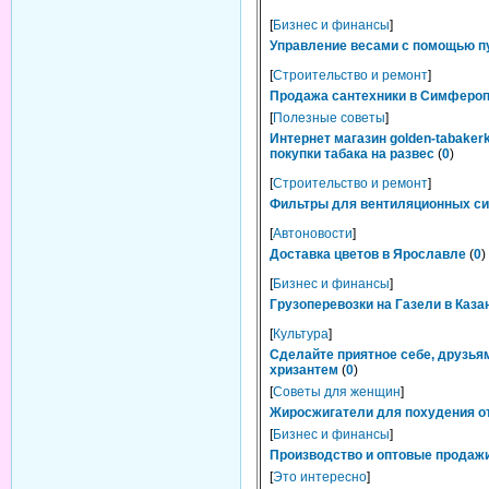
[
Бизнес и финансы
]
Управление весами с помощью п
[
Строительство и ремонт
]
Продажа сантехники в Симферопо
[
Полезные советы
]
Интернет магазин golden-tabaker
покупки табака на развес
(
0
)
[
Строительство и ремонт
]
Фильтры для вентиляционных сис
[
Автоновости
]
Доставка цветов в Ярославле
(
0
)
[
Бизнес и финансы
]
Грузоперевозки на Газели в Каза
[
Культура
]
Сделайте приятное себе, друзьям
хризантем
(
0
)
[
Советы для женщин
]
Жиросжигатели для похудения от
[
Бизнес и финансы
]
Производство и оптовые продажи
[
Это интересно
]