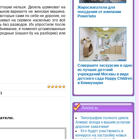
артошки нельзя. Дизель шумноват на
Жиросжигатели для
льном варианте не женская машина.
похудения от компании
которые сами по себе не дорогие, но
Powerlabs
ивал на сервисе насколько это всё
ь без разводов. Их упростили после
. Внимание, я поменял штампованные
 родные (нашел бу на разборке) или
Совершите экскурсию в одно
из лучших детский
учреждений Москвы в виде
детского сада Happy Children
в Коммунарке
/
1
Анонсы
атели.
Типография полного цикла
Алмакс всегда к вашим услугам
дорогие заказчики!
Кто будет участвовать в
конкурсе на застройку новых