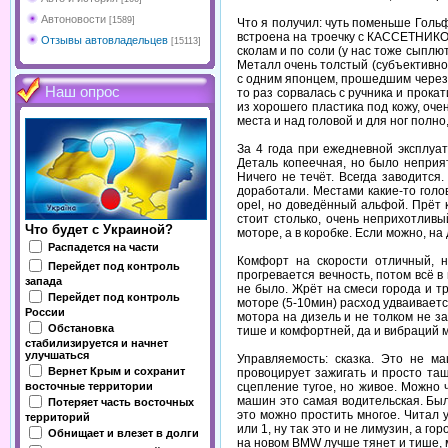
Автоновости
[1589]
Что я получил: чуть поменьше Гольф
встроена на троечку с КАССЕТНИКОМ!
Отзывы автовладельцев
[15113]
сколам и по соли (у нас тоже сыплю
Металл очень толстый (субъективно)
с одним японцем, прошедшим через м
Наш опрос
то раз сорвалась с ручника и прока
из хорошего пластика под кожу, оче
места и над головой и для ног полно
За 4 года при ежедневной эксплуа
Деталь копеечная, но было неприят
Ничего не течёт. Всегда заводится
доработали. Местами какие-то голо
opel, но доведённый альфой. Прёт 
стоит столько, очень неприхотливы
Что будет с Украиной?
моторе, а в коробке. Если можно, н
Распадется на части
Комфорт на скорости отличный, не
Перейдет под контроль
прогревается вечность, потом всё в
запада
не было. Жрёт на смеси города и т
Перейдет под контроль
моторе (5-10мин) расход удваиваетс
России
мотора на дизель и не толком не з
Обстановка
тише и комфортней, да и вибраций м
стабилизируется и начнет
улучшаться
Управляемость: сказка. Это не м
Вернет Крым и сохранит
провоцирует зажигать и просто тащи
сцепление тугое, но живое. Можно 
восточные территории
машин это самая водительская. Был
Потеряет часть восточных
это можно простить многое. Читал 
территорий
или 1, ну так это и не лимузин, а 
Обнищает и влезет в долги
на новом BMW лучше тянет и тише, м