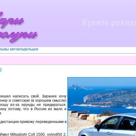
зывы автовладельцев
D
решил написать свой. Заранее хочу
женер и советскую (в хорошем смысле)
рошу из-за ерунды не придираться.
ину потому, что в России их мало и
я.
 дистанции привожу переведенными в
мел Mitsubishi Colt 1500, volvo850 2.