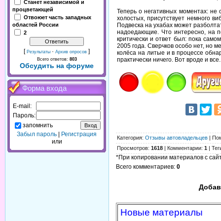
Станет независимой и
процветающей
Теперь о негативных моментах: не 
Отвоюет часть западных
холостых, присутствует немного в
Подвеска на ухабах может разболтат
областей России
надоедающие. Что интересно, на п
2
критически и ответ был: пока само
2005 года. Сверчков особо нет, но
[
·
]
колёса на литые и в процессе обна
Результаты
Архив опросов
практически ничего. Вот вроде и все
Всего ответов:
803
Обсудить на форуме
Форма входа
E-mail:
Пароль:
запомнить
Забыл пароль
|
Регистрация
Категория
:
Отзывы автовладельцев
|
По
или
Просмотров
:
1618
|
Комментарии
:
1
|
Тег
*При копировании материалов с сайта
Всего комментариев
:
0
Добав
Новые материалы