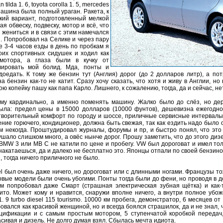
n tilda 1. 6, toyota corolla 1. 5, mercedes
Машина была полный ураган. Ракета, к
кий вариант, подготовленный мелкой
ая обвеску, подвеску, мотор и всё, что
я жениться и в связи с этим намечался
. Попробовал на Селике и через пару
е 3-4 часов езды в день по пробкам я
оих спортивных сидушек и ходил как
мотора, а глаза были в кучку от
лировать мой болид. Мда, понты и
оедать. К тому же бензин тут (Англия) дорог (до 2 долларов литр), а пот
 бензин как-то не катит. Сразу хочу сказать, что хотя и живу в Англии, но
ю копейку пашу как папа Карло. Лишнего, к сожалению, тогда, да и сейчас, нет
ему кардинально, а именно поменять машину. Жалко было до слёз, но де
ыла: предел цены в 15000 долларов (10000 фунтов), дешевизна ежегодно
етворительный комфорт по городу и шоссе, приличные сервисные интервал
ние горючего, кондиционер, должна быть свежая, так как ездить надо было о
ем некогда. Проштудировал журналы, форумы и пр, и быстро понял, что это
ушало слишком много, а овёс нынче дорог. Прошу заметить, что до этого ди
 BMW 3 или MB C не катили по цене и пробегу. VW был дороговат и имел то
накатаешься, да и далеко не бесплатно это. Японцы отпали по своей бензин
, тогда ничего приличного не было.
 был очень даже ничего, но дороговат или с длинными ногами. Французы тоже
овые модели были очень убогими. Понты тогда были до фени, но проводя в д
м попробовал даже Смарт (страшная электрическая зубная щётка) и как
ито. Может кому и нравится, снаружи вполне ничего, а внутри полное убож
1. 9 turbo diesel 115 tourismo. 10000 км пробега, демонстратор, 6 месяцев от
бовался как красивой женщиной, но и всегда боялся страшилок, да и не знал,
ецификации и с самым простым мотором, 5 ступенчатой коробкой передач
асивая и дизель. Не долго думая взял. Сбылась мечта идиота.