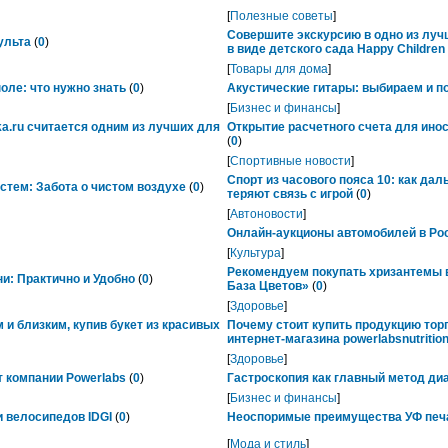
[
Полезные советы
]
Совершите экскурсию в одно из лу
ульта
(
0
)
в виде детского сада Happy Childre
[
Товары для дома
]
ле: что нужно знать
(
0
)
Акустические гитары: выбираем и п
[
Бизнес и финансы
]
ka.ru считается одним из лучших для
Открытие расчетного счета для ино
(
0
)
[
Спортивные новости
]
Спорт из часового пояса 10: как да
тем: Забота о чистом воздухе
(
0
)
теряют связь с игрой
(
0
)
[
Автоновости
]
Онлайн-аукционы автомобилей в Рос
[
Культура
]
Рекомендуем покупать хризантемы в
ни: Практично и Удобно
(
0
)
База Цветов»
(
0
)
[
Здоровье
]
 и близким, купив букет из красивых
Почему стоит купить продукцию тор
интернет-магазина powerlabsnutrition
[
Здоровье
]
 компании Powerlabs
(
0
)
Гастроскопия как главный метод ди
[
Бизнес и финансы
]
 велосипедов IDGI
(
0
)
Неоспоримые преимущества УФ печ
[
Мода и стиль
]