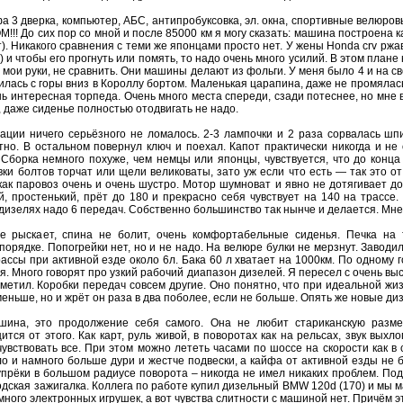
а 3 дверка, компьютер, АБС, антипробуксовка, эл. окна, спортивные велюро
!! До сих пор со мной и после 85000 км я могу сказать: машина построена к
т). Никакого сравнения с теми же японцами просто нет. У жены Honda crv ржав
 и чтобы его прогнуть или помять, то надо очень много усилий. В этом план
ои руки, не сравнить. Они машины делают из фольги. У меня было 4 и на сво
тилась с горы вниз в Короллу бортом. Маленькая царапина, даже не промялас
нь интересная торпеда. Очень много места спереди, сзади потеснее, но мне в
, даже сиденье полностью отодвигать не надо.
тации ничего серьёзного не ломалось. 2-3 лампочки и 2 раза сорвалась шп
но. В остальном повернул ключ и поехал. Капот практически никогда и не
. Сборка немного похуже, чем немцы или японцы, чувствуется, что до кон
вки болтов торчат или щели великоваты, зато уж если что есть — так это от
как паровоз очень и очень шустро. Мотор шумноват и явно не дотягивает 
й, простенький, прёт до 180 и прекрасно себя чувствует на 140 на трассе
а дизелях надо 6 передач. Собственно большинство так нынче и делается. Мне
 рыскает, спина не болит, очень комфортабельные сиденья. Печка на тр
 порядке. Попогрейки нет, но и не надо. На велюре булки не мерзнут. Завод
рассы при активной езде около 6л. Бака 60 л хватает на 1000км. По одному 
я. Много говорят про узкий рабочий диапазон дизелей. Я пересел с очень вы
аметил. Коробки передач совсем другие. Оно понятно, что при идеальной ж
еньше, но и жрёт он раза в два поболее, если не больше. Опять же новые ди
ашина, это продолжение себя самого. Она не любит стариканскую разме
тся от этого. Как карт, руль живой, в поворотах как на рельсах, звук выхл
чувствовать все. При этом можно лететь часами по шоссе на скорости как в
о и намного больше дури и жестче подвески, а кайфа от активной езды не б
упрёки в большом радиусе поворота – никогда не имел никаких проблем. По
городская зажигалка. Коллега по работе купил дизельный BMW 120d (170) и мы 
ного электронных игрушек, а вот чувства слитности с машиной нет. Причём э