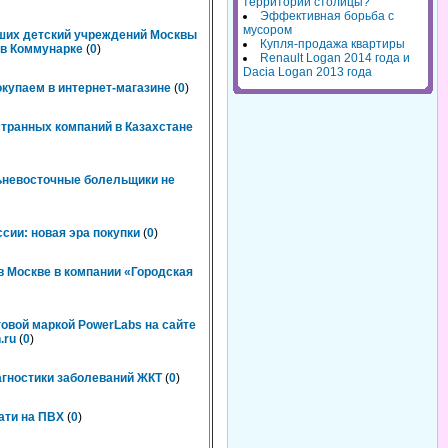
территорий столицы?
Эффективная борьба с
мусором
чших детский учреждений Москвы
Купля-продажа квартиры
n в Коммунарке
(
0
)
Renault Logan 2014 года и
Dacia Logan 2013 года
окупаем в интернет-магазине
(
0
)
странных компаний в Казахстане
льневосточные болельщики не
сии: новая эра покупки
(
0
)
 Москве в компании «Городская
говой маркой PowerLabs на сайте
.ru
(
0
)
агностики заболеваний ЖКТ
(
0
)
ати на ПВХ
(
0
)