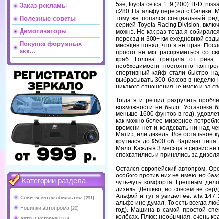
5se, toyota celica 1. 9 (200) TRD, nissa
Заказ рекламы
c280. На альфу пересел с Селики. 
тому же попался специальный ред
Полезные советы
серией Toyota Racing Division, включ
Демотиваторы
можно. Но как раз тогда я собиралс
переезд и 300+ км ежедневной езды
Покупка форумных
месяцев понял, что я не прав. Посл
акк...
просто не мог распрямиться со св
краб. Голова трещала от рева 
необходимости постоянно контро
спортивный кайф стали быстро над
выбрасывать 300 баксов в неделю на
никакого отношения не имею и за сво
Тогда я и решил разрулить пробл
возможности не было. Установка б
меньше 1600 фунтов в год), удовл
как можно более мизерное потребле
времени нет и колдовать ни над ч
Матис, или дизель. Всё остальное к
крутился до 9500 об. Вариант типа
Мало. Каждые 3 месяца в сервис не 
спохватились и принялись за дизеля
Остался европейский автопром. Opel
особого против них не имею, но баз
Категории раздела
чуть-чуть комфорта. Грешным дело
дизель. Дёшево, но совсем не серд
Альфой и тут я увидел её: alfa 147 
Советы автомобилистам
[291]
альфе ине думал. То есть всегда лю
Новинки автопрома
[20]
год). Машина в самой простой сп
колёсах. Плюс: необычная, очень кр
Авто и история
[166]