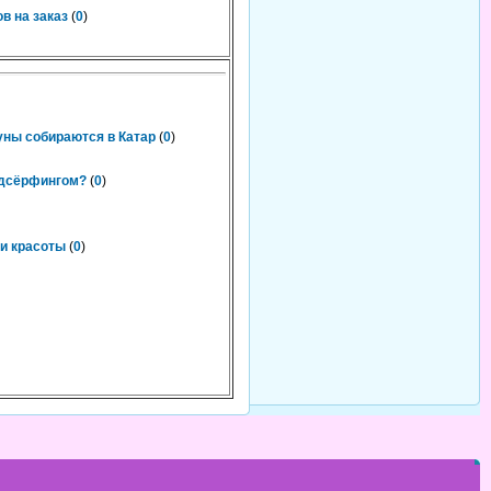
в на заказ
(
0
)
уны собираются в Катар
(
0
)
ндсёрфингом?
(
0
)
и красоты
(
0
)