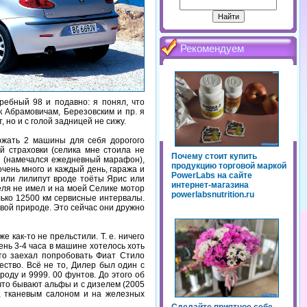
Рекомендуем
ребный 98 и подавно: я понял, что
 к Абрамовичам, Березовским и пр. я
, но и с голой задницей не сижу.
ржать 2 машины для себя дорогого
й страховки (селика мне стоила не
Почему стоит купить
ы (намечался ежедневный марафон),
продукцию торговой маркой
чень много и каждый день, гаража и
PowerLabs на сайте
 или лилипут вроде тоёты Ярис или
интернет-магазина
зеля не имел и на моей Селике мотор
powerlabsnutrition.ru
лько 12500 км сервисные интервалы.
овой природе. Это сейчас они дружно
 как-то не прельстили. Т. е. ничего
ень 3-4 часа в машине хотелось хоть
-то заехал попробовать Фиат Стило
ество. Всё не то, Дилер был один с
 роду и 9999. 00 фунтов. До этого об
 что бывают альфы и с дизелем (2005
, тканевым салоном и на железных