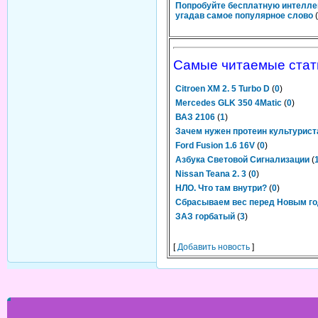
Попробуйте бесплатную интелле
угадав самое популярное слово
(
Самые читаемые стат
Citroen XM 2. 5 Turbo D
(
0
)
Mercedes GLK 350 4Matic
(
0
)
ВАЗ 2106
(
1
)
Зачем нужен протеин культурис
Ford Fusion 1.6 16V
(
0
)
Азбука Световой Сигнализации
(
Nissan Teana 2. 3
(
0
)
НЛО. Что там внутри?
(
0
)
Сбрасываем вес перед Новым г
ЗАЗ горбатый
(
3
)
[
Добавить новость
]