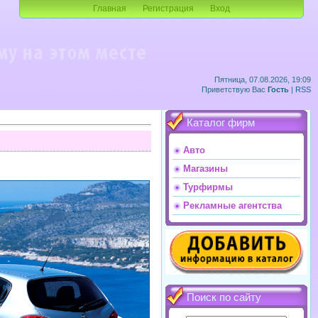
Главная
Регистрация
Вход
Пятница, 07.08.2026, 19:09
Приветствую Вас
Гость
|
RSS
Каталог фирм
Авто
Магазины
Турфирмы
Рекламные агентства
Поиск по сайту