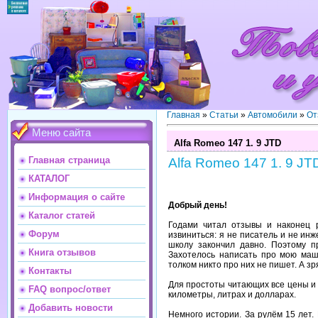
Главная
»
Статьи
»
Автомобили
»
От
Меню сайта
Alfa Romeo 147 1. 9 JTD
Главная страница
Alfa Romeo 147 1. 9 JT
КАТАЛОГ
Информация о сайте
Добрый день!
Каталог статей
Годами читал отзывы и наконец 
Форум
извиниться: я не писатель и не ин
школу закончил давно. Поэтому п
Книга отзывов
Захотелось написать про мою маш
толком никто про них не пишет. А зр
Контакты
Для простоты читающих все цены и
FAQ вопрос/ответ
километры, литрах и долларах.
Добавить новости
Немного истории. За рулём 15 лет. И