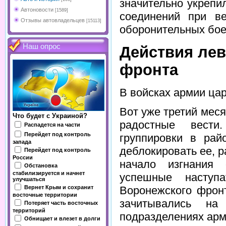
значительно укрепи
Автоновости
[1589]
соединений при в
Отзывы автовладельцев
[15113]
оборонительных бое
Наш опрос
Действия ле
фронта
В войсках армии ца
Вот уже третий мес
Что будет с Украиной?
радостные вести
Распадется на части
Перейдет под контроль
группировки в рай
запада
деблокировать ее, 
Перейдет под контроль
России
начало изгнания 
Обстановка
стабилизируется и начнет
успешные наступ
улучшаться
Вернет Крым и сохранит
Воронежского фрон
восточные территории
зачитывались на
Потеряет часть восточных
территорий
подразделениях арм
Обнищает и влезет в долги