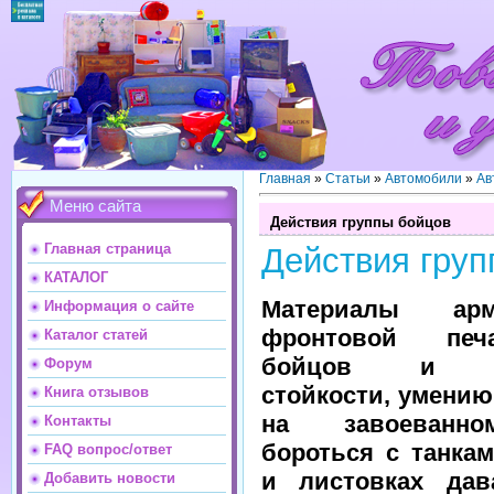
Главная
»
Статьи
»
Автомобили
»
Ав
Меню сайта
Действия группы бойцов
Главная страница
Действия груп
КАТАЛОГ
Материалы ар
Информация о сайте
фронтовой печ
Каталог статей
бойцов и ко
Форум
стойкости, умению
Книга отзывов
на завоеванно
Контакты
бороться с танкам
FAQ вопрос/ответ
и листовках дав
Добавить новости