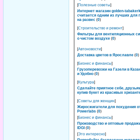
[
Полезные советы
]
Интернет магазин golden-tabakerk
считается одним из лучших для 
на развес
(
0
)
[
Строительство и ремонт
]
Фильтры для вентиляционных си
о чистом воздухе
(
0
)
[
Автоновости
]
Доставка цветов в Ярославле
(
0
)
[
Бизнес и финансы
]
Грузоперевозки на Газели в Каза
и Удобно
(
0
)
[
Культура
]
Сделайте приятное себе, друзьям
купив букет из красивых хризант
[
Советы для женщин
]
Жиросжигатели для похудения о
Powerlabs
(
0
)
[
Бизнес и финансы
]
Производство и оптовые продаж
IDGI
(
0
)
[
Это интересно
]