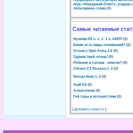
Попробуйте бесплатную интелл
игру «Народный Ответ», угадав 
популярное слово
(
0
)
Самые читаемые стат
Hyundai 82 л. с. 1. 3 л. АКПП
(
0
)
Какие есть виды отжиманий?
(
0
)
Отзыв о Opel Astra 1.6
(
0
)
Здравствуй, осень!
(
0
)
Ребенок и солнце - опасно?
(
0
)
Citroen C3 Picasso 1. 4
(
0
)
Nissan Note 1. 4
(
0
)
Audi A6
(
0
)
Алкаголизм
(
0
)
Гей туры и путешествия
(
0
)
[
Добавить новость
]