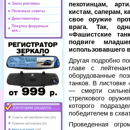
пехотинцам, арт
Заказ рекламы
кистам, саперам, 
Полезные советы
свое оружие про
Демотиваторы
врага. Так, одн
Покупка форумных
акк...
«Фашистские тан
подвиге младше
использовавшего в
Другая подробно по
главе с лейтенан
оборудованные поз
танков. В листовке
— смерти сильне
стрелкового оруж
которого подразд
Категории раздела
победителем в схват
Советы автомобилистам
[291]
Проведенная огром
Новинки автопрома
[20]
Авто и история
[166]