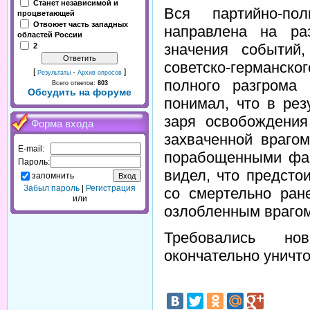
Станет независимой и
Вся партийно-по
процветающей
Отвоюет часть западных
направлена на раз
областей России
значения событий
2
советско-германск
[
·
]
Результаты
Архив опросов
полного разгрома
Всего ответов:
803
Обсудить на форуме
понимал, что в ре
заря освобождения
Форма входа
захваченной враго
E-mail:
порабощенными фаш
Пароль:
видел, что предсто
запомнить
Забыл пароль
|
Регистрация
со смертельно ран
или
озлобленным врагом
Требовались но
окончательно уничто