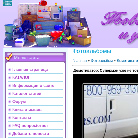
Фотоальбомы
Меню сайта
Главная
»
Фотоальбом
»
Демотиват
Главная страница
Демотиватор: Супермэн уже не тот
КАТАЛОГ
Информация о сайте
Каталог статей
Форум
Книга отзывов
Контакты
FAQ вопрос/ответ
Добавить новости