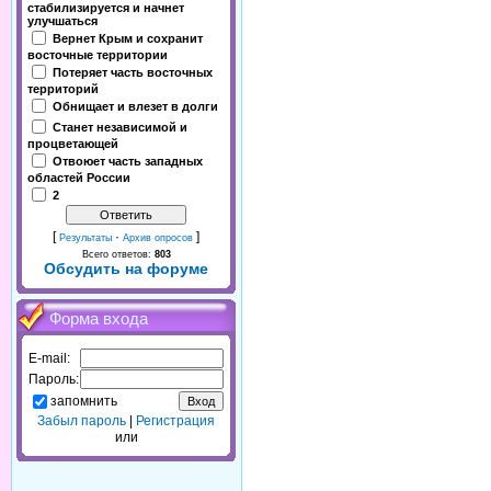
стабилизируется и начнет
улучшаться
Вернет Крым и сохранит
восточные территории
Потеряет часть восточных
территорий
Обнищает и влезет в долги
Станет независимой и
процветающей
Отвоюет часть западных
областей России
2
[
·
]
Результаты
Архив опросов
Всего ответов:
803
Обсудить на форуме
Форма входа
E-mail:
Пароль:
запомнить
Забыл пароль
|
Регистрация
или