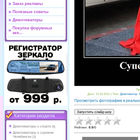
Заказ рекламы
Полезные советы
Демотиваторы
Покупка форумных
акк...
Пр
Дата
: 23.03.2012 |
Теги
:
Демотиватор: 
Просмотреть фотографию в реальн
Категории раздела
Демотиваторы о спорте
[4]
Рейтинг
:
0.0
/
0
Демотиваторы о суровом
Челябинске
[2]