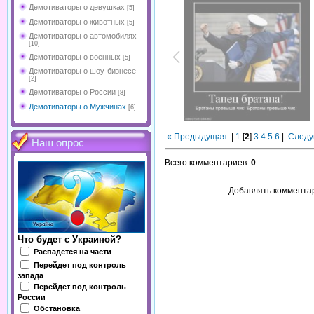
Демотиваторы о девушках
[5]
Демотиваторы о животных
[5]
Демотиваторы о автомобилях
[10]
Демотиваторы о военных
[5]
Демотиваторы о шоу-бизнесе
[2]
Демотиваторы о России
[8]
Демотиваторы о Мужчинах
[6]
« Предыдущая
|
1
[
2
]
3
4
5
6
|
Следу
Наш опрос
Всего комментариев
:
0
Добавлять комментар
Что будет с Украиной?
Распадется на части
Перейдет под контроль
запада
Перейдет под контроль
России
Обстановка