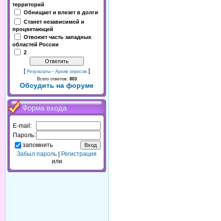
территорий
Обнищает и влезет в долги
Станет независимой и
процветающей
Отвоюет часть западных
областей России
2
[
·
]
Результаты
Архив опросов
Всего ответов:
803
Обсудить на форуме
Форма входа
E-mail:
Пароль:
запомнить
Забыл пароль
|
Регистрация
или