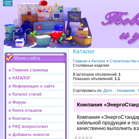
Каталог
Меню сайта
Главная
»
Каталог
»
Строительство 
Столярные изделия
Главная страница
В категории объявлений
:
1
КАТАЛОГ
Показано объявлений
:
1-1
Информация о сайте
Сортировать по
:
Дате
·
Названию
·
Каталог статей
Форум
Компания «ЭнергоСтанд
Книга отзывов
Компания «ЭнергоСтандар
Контакты
кабельной продукции и по
FAQ вопрос/ответ
качественно выполнить вз
Добавить новости