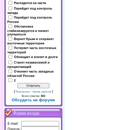
Распадется на части
Перейдет под контроль
запада
Перейдет под контроль
России
Обстановка
стабилизируется и начнет
улучшаться
Вернет Крым и сохранит
восточные территории
Потеряет часть восточных
территорий
Обнищает и влезет в долги
Станет независимой и
процветающей
Отвоюет часть западных
областей России
2
[
·
]
Результаты
Архив опросов
Всего ответов:
803
Обсудить на форуме
Форма входа
E-mail:
Пароль: