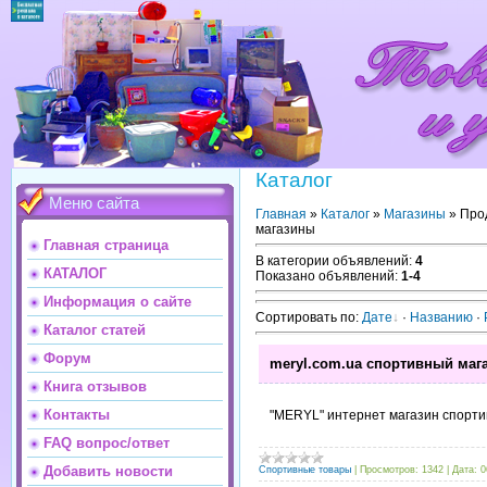
Каталог
Меню сайта
Главная
»
Каталог
»
Магазины
» Про
магазины
Главная страница
В категории объявлений
:
4
КАТАЛОГ
Показано объявлений
:
1-4
Информация о сайте
Сортировать по
:
Дате
·
Названию
·
Каталог статей
Форум
meryl.com.ua спортивный маг
Книга отзывов
Контакты
"MERYL" интернет магазин спорти
FAQ вопрос/ответ
Добавить новости
Спортивные товары
|
Просмотров:
1342
|
Дата:
0