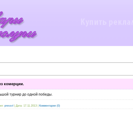
ез комерции.
льшой турнир до одной победы.
ил:
pressvl
|
Дата:
17.11.2013
|
Комментарии (0)