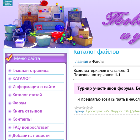
Каталог файлов
Меню сайта
Главная
»
Файлы
Главная страница
Всего материалов в каталоге
:
1
Показано материалов
:
1-1
КАТАЛОГ
Информация о сайте
Турнир участников форума. Б
Каталог статей
Я предлагаю всем сыграть в небо
Форум
Книга отзывов
Турнир
|
Просмотров:
495
|
Загрузок:
195
|
Добав
Контакты
FAQ вопрос/ответ
Добавить новости