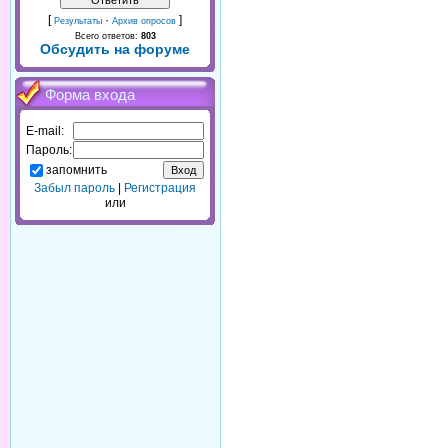
[
·
]
Результаты
Архив опросов
Всего ответов:
803
Обсудить на форуме
Форма входа
E-mail:
Пароль:
запомнить
Забыл пароль
|
Регистрация
или