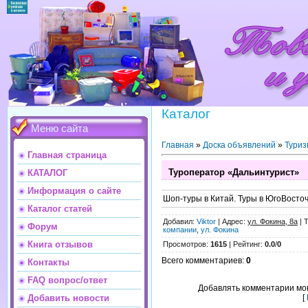
Каталог
Меню сайта
Главная
»
Доска объявлений
»
Туриз
Главная страница
Туроператор «Дальинтурист»
КАТАЛОГ
Информация о сайте
Шоп-туры в Китай. Туры в ЮгоВосто
Каталог статей
Добавил
:
Viktor
|
Адрес
:
ул. Фокина, 8а
|
Форум
компании
,
ул. Фокина
Книга отзывов
Просмотров
:
1615
|
Рейтинг
:
0.0
/
0
Всего комментариев
:
0
Контакты
FAQ вопрос/ответ
Добавлять комментарии мог
[
Добавить новости