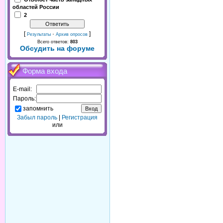
областей России
2
[
·
]
Результаты
Архив опросов
Всего ответов:
803
Обсудить на форуме
Форма входа
E-mail:
Пароль:
запомнить
Забыл пароль
|
Регистрация
или