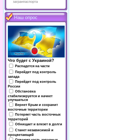
загранпаспорта
Наш опрос
Что будет с Украиной?
Распадется на части
Перейдет под контроль
запада
Перейдет под контроль
России
Обстановка
стабилизируется и начнет
улучшаться
Вернет Крым и сохранит
восточные территории
Потеряет часть восточных
территорий
Обнищает и влезет в долги
Станет независимой и
процветающей
Отвоюет часть западных