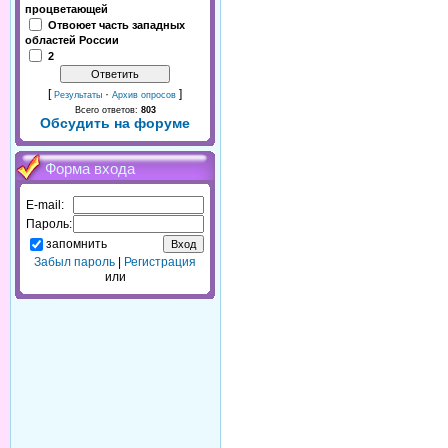
процветающей
Отвоюет часть западных
областей России
2
[
·
]
Результаты
Архив опросов
Всего ответов:
803
Обсудить на форуме
Форма входа
E-mail:
Пароль:
запомнить
Забыл пароль
|
Регистрация
или