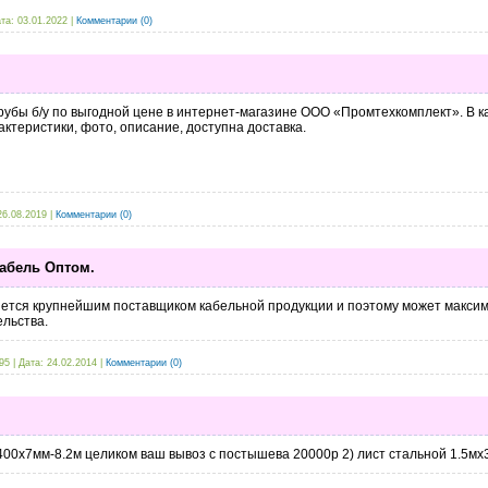
та:
03.01.2022
|
Комментарии (0)
рубы б/у по выгодной цене в интернет-магазине ООО «Промтехкомплект». В 
ктеристики, фото, описание, доступна доставка.
26.08.2019
|
Комментарии (0)
абель Оптом.
тся крупнейшим поставщиком кабельной продукции и поэтому может максим
ельства.
95
|
Дата:
24.02.2014
|
Комментарии (0)
400х7мм-8.2м целиком ваш вывоз с постышева 20000р 2) лист стальной 1.5мх