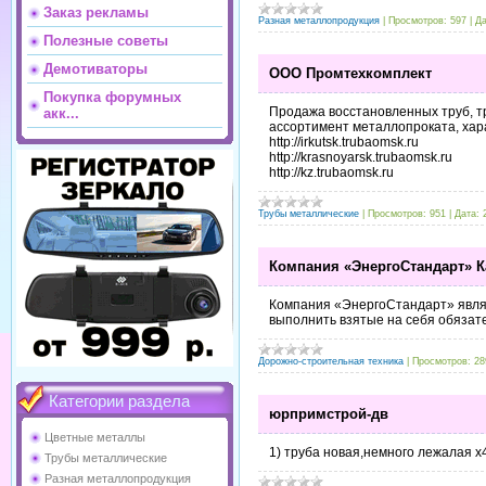
Заказ рекламы
Разная металлопродукция
|
Просмотров:
597
|
Да
Полезные советы
Демотиваторы
OOO Промтехкомплект
Покупка форумных
Продажа восстановленных труб, т
акк...
ассортимент металлопроката, хара
http://irkutsk.trubaomsk.ru
http://krasnoyarsk.trubaomsk.ru
http://kz.trubaomsk.ru
Трубы металлические
|
Просмотров:
951
|
Дата:
Компания «ЭнергоСтандарт» К
Компания «ЭнергоСтандарт» являе
выполнить взятые на себя обязат
Дорожно-строительная техника
|
Просмотров:
28
Категории раздела
юрпримстрой-дв
Цветные металлы
1) труба новая,немного лежалая х
Трубы металлические
Разная металлопродукция