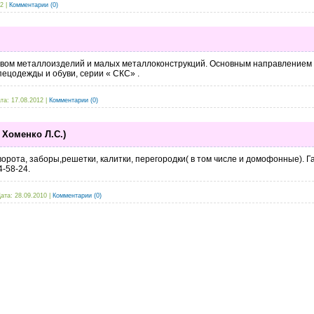
12
|
Комментарии (0)
твом металлоизделий и малых металлоконструкций. Основным направлением 
ецодежды и обуви, серии « СКС» .
та:
17.08.2012
|
Комментарии (0)
 Хоменко Л.С.)
орота, заборы,решетки, калитки, перегородки( в том числе и домофонные). Га
4-58-24.
ата:
28.09.2010
|
Комментарии (0)