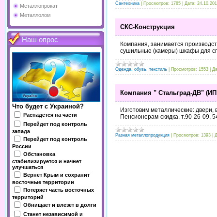
Сантехника
|
Просмотров:
1785
|
Дата:
24.10.20
Металлопрокат
Металлолом
СКС-Конструкция
Наш опрос
Компания, занимается производс
сушильные (камеры) шкафы для сп
Одежда, обувь, текстиль
|
Просмотров:
1553
|
Да
Компания " Стальград-ДВ" (ИП
Что будет с Украиной?
Изготовим металлические: двери, в
Распадется на части
Пенсионерам-скидка. т.90-26-09, 5
Перейдет под контроль
запада
Разная металлопродукция
|
Просмотров:
1393
|
Д
Перейдет под контроль
России
Обстановка
стабилизируется и начнет
улучшаться
Вернет Крым и сохранит
восточные территории
Потеряет часть восточных
территорий
Обнищает и влезет в долги
Станет независимой и