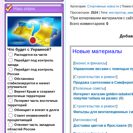
Категория
:
Спортивные новости
|
Помес
Наш опрос
Просмотров
:
2524
|
Теги
:
инструктор
,
ра
*При копировании материалов с сайта
Всего комментариев
:
0
Добав
Что будет с Украиной?
Новые материалы
Распадется на части
Перейдет под контроль
[
Бизнес и финансы
]
запада
Управление весами с помощью п
Перейдет под контроль
России
[
Строительство и ремонт
]
Обстановка
Продажа сантехники в Симферопо
стабилизируется и начнет
улучшаться
[
Полезные советы
]
Вернет Крым и сохранит
Интернет магазин golden-tabaker
восточные территории
покупки табака на развес
(
0
)
Потеряет часть восточных
территорий
[
Строительство и ремонт
]
Обнищает и влезет в долги
Фильтры для вентиляционных сис
Станет независимой и
[
Автоновости
]
процветающей
Отвоюет часть западных
Доставка цветов в Ярославле
(
0
)
областей России