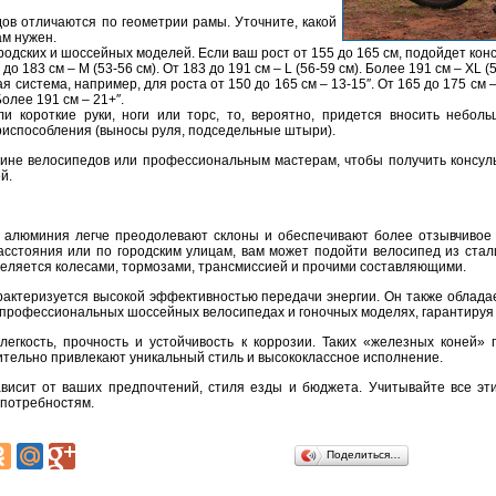
ов отличаются по геометрии рамы. Уточните, какой
ам нужен.
родских и шоссейных моделей. Если ваш рост от 155 до 165 см, подойдет конс
 до 183 см – M (53-56 см). От 183 до 191 см – L (56-59 см). Более 191 см – XL (5
 система, например, для роста от 150 до 165 см – 13-15″. От 165 до 175 см – 
Более 191 см – 21+″.
и короткие руки, ноги или торс, то, вероятно, придется вносить небол
испособления (выносы руля, подседельные штыри).
зине велосипедов или профессиональным мастерам, чтобы получить консул
й.
 алюминия легче преодолевают склоны и обеспечивают более отзывчивое
сстояния или по городским улицам, вам может подойти велосипед из стал
еделяется колесами, тормозами, трансмиссией и прочими составляющими.
арактеризуется высокой эффективностью передачи энергии. Он также обла
 профессиональных шоссейных велосипедах и гоночных моделях, гарантируя
егкость, прочность и устойчивость к коррозии. Таких «железных коней
нительно привлекают уникальный стиль и высококлассное исполнение.
висит от ваших предпочтений, стиля езды и бюджета. Учитывайте все эт
 потребностям.
Поделиться…