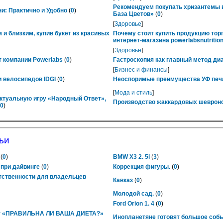
Рекомендуем покупать хризантемы в
ни: Практично и Удобно
(
0
)
База Цветов»
(
0
)
[
Здоровье
]
 и близким, купив букет из красивых
Почему стоит купить продукцию тор
интернет-магазина powerlabsnutrition
[
Здоровье
]
 компании Powerlabs
(
0
)
Гастроскопия как главный метод ди
[
Бизнес и финансы
]
 велосипедов IDGI
(
0
)
Неоспоримые преимущества УФ печ
[
Мода и стиль
]
ктуальную игру «Народный Ответ»,
Производство жаккардовых шевроно
0
)
ьи
(
0
)
BMW X3 2. 5i
(
3
)
при дайвинге
(
0
)
Коррекция фигуры.
(
0
)
тственности для владельцев
Кавказ
(
0
)
Молодой сад.
(
0
)
Ford Orion 1. 4
(
0
)
ст «ПРАВИЛЬНА ЛИ ВАША ДИЕТА?»
Инопланетяне готовят большое соб