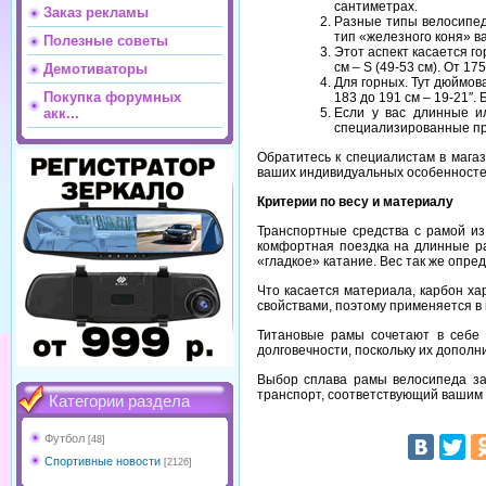
сантиметрах.
Заказ рекламы
Разные типы велосипед
тип «железного коня» в
Полезные советы
Этот аспект касается го
см – S (49-53 см). От 175
Демотиваторы
Для горных. Тут дюймовая
Покупка форумных
183 до 191 см – 19-21″. 
Если у вас длинные ил
акк...
специализированные пр
Обратитесь к специалистам в мага
ваших индивидуальных особенносте
Критерии по весу и материалу
Транспортные средства с рамой из
комфортная поездка на длинные ра
«гладкое» катание. Вес так же опр
Что касается материала, карбон х
свойствами, поэтому применяется в
Титановые рамы сочетают в себе л
долговечности, поскольку их допол
Выбор сплава рамы велосипеда за
транспорт, соответствующий вашим
Категории раздела
Футбол
[48]
Спортивные новости
[2126]