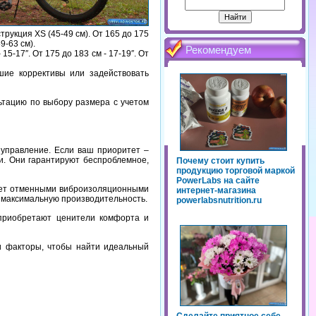
трукция XS (45-49 см). От 165 до 175
9-63 см).
Рекомендуем
15-17″. От 175 до 183 см - 17-19″. От
ьшие коррективы или задействовать
ьтацию по выбору размера с учетом
 управление. Если ваш приоритет –
и. Они гарантируют беспроблемное,
Почему стоит купить
продукцию торговой маркой
PowerLabs на сайте
дает отменными виброизоляционными
интернет-магазина
 максимальную производительность.
powerlabsnutrition.ru
» приобретают ценители комфорта и
и факторы, чтобы найти идеальный