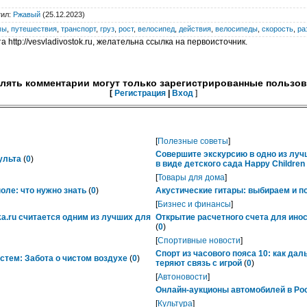
тил
:
Ржавый
(25.12.2023)
мы
,
путешествия
,
транспорт
,
груз
,
рост
,
велосипед
,
действия
,
велосипеды
,
скорость
,
ра
 http://vesvladivostok.ru, желательна ссылка на первоисточник.
лять комментарии могут только зарегистрированные пользов
[
Регистрация
|
Вход
]
[
Полезные советы
]
Совершите экскурсию в одно из лу
ульта
(
0
)
в виде детского сада Happy Childre
[
Товары для дома
]
ле: что нужно знать
(
0
)
Акустические гитары: выбираем и п
[
Бизнес и финансы
]
ka.ru считается одним из лучших для
Открытие расчетного счета для ино
(
0
)
[
Спортивные новости
]
Спорт из часового пояса 10: как да
тем: Забота о чистом воздухе
(
0
)
теряют связь с игрой
(
0
)
[
Автоновости
]
Онлайн-аукционы автомобилей в Рос
[
Культура
]