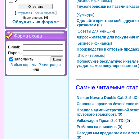
[
Бизнес и финансы
]
2
Грузоперевозки на Газели в Каза
[
·
]
Результаты
Архив опросов
[
Культура
]
Всего ответов:
803
Сделайте приятное себе, друзьям
Обсудить на форуме
хризантем
(
0
)
[
Советы для женщин
]
Форма входа
Жиросжигатели для похудения от
[
Бизнес и финансы
]
E-mail:
Производство и оптовые продажи
Пароль:
[
Это интересно
]
запомнить
Попробуйте бесплатную интелле
Забыл пароль
|
Регистрация
угадав самое популярное слово
(
или
Самые читаемые стат
Nissan Navara Double Cab 2. 5 dCi
Основные правила безопасности 
Правила административной отве
грузового транспорта
(
0
)
Volkswagen Tiguan 2, 0 TDI
(
0
)
Рыбалка на спиннинг.
(
0
)
Cегодня мы предлагаем вам те
(
0
)