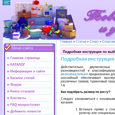
Главная
»
Статьи
»
Спорт
»
Спортив
Меню сайта
Подробная инструкция по выб
Главная страница
Подробная инструкция
КАТАЛОГ
Действительно, двухколесны
разновидностей и классифициру
Информация о сайте
велосипед forward
предназначен для
шоссейный обеспечивает высок
Каталог статей
различных трюков, туринговый прид
Форум
т.д.
Книга отзывов
Как подобрать размер по росту?
Контакты
Следует ознакомиться с основным
катания.
FAQ вопрос/ответ
Встаньте прямо у сте
Добавить новости
рулетку или специальны