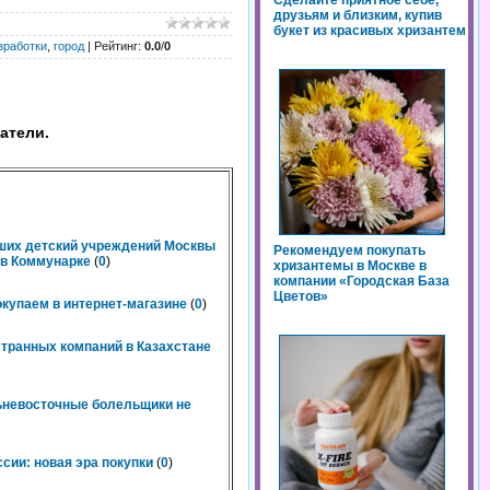
Сделайте приятное себе,
друзьям и близким, купив
букет из красивых хризантем
зработки
,
город
|
Рейтинг
:
0.0
/
0
атели.
чших детский учреждений Москвы
Рекомендуем покупать
n в Коммунарке
(
0
)
хризантемы в Москве в
компании «Городская База
Цветов»
окупаем в интернет-магазине
(
0
)
странных компаний в Казахстане
льневосточные болельщики не
сии: новая эра покупки
(
0
)