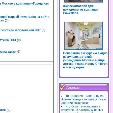
 Москве в компании «Городская
Жиросжигатели для
похудения от компании
Powerlabs
говой маркой PowerLabs на сайте
.ru
(
0
)
агностики заболеваний ЖКТ
(
0
)
ати на ПВХ
(
0
)
в на заказ
(
0
)
Совершите экскурсию в одно
из лучших детский
учреждений Москвы в виде
детского сада Happy Children
в Коммунарке
Анонсы
Типография полного цикла
Алмакс всегда к вашим услугам
дорогие заказчики!
Кто будет участвовать в
ытие
(
0
)
конкурсе на застройку новых