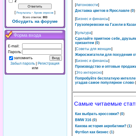
2
[
Автоновости
]
Доставка цветов в Ярославле
(
0
)
[
·
]
Результаты
Архив опросов
Всего ответов:
803
[
Бизнес и финансы
]
Обсудить на форуме
Грузоперевозки на Газели в Каза
[
Культура
]
Форма входа
Сделайте приятное себе, друзьям
хризантем
(
0
)
E-mail:
[
Советы для женщин
]
Пароль:
Жиросжигатели для похудения от
запомнить
[
Бизнес и финансы
]
Забыл пароль
|
Регистрация
Производство и оптовые продажи
или
[
Это интересно
]
Попробуйте бесплатную интелле
угадав самое популярное слово
(
Самые читаемые стат
Как выбрать кроссовки?
(
0
)
BMW 316
(
0
)
Какова история акробатики?
(
1
)
Футбол как бизнес
(
1
)