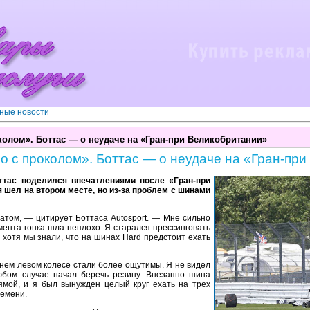
ные новости
колом». Боттас — о неудаче на «Гран-при Великобритании»
о с проколом». Боттас — о неудаче на «Гран-пр
ттас поделился впечатлениями после «Гран-при
 шел на втором месте, но из-за проблем с шинами
атом, — цитирует Боттаса Autosport. — Мне сильно
мента гонка шла неплохо. Я старался прессинговать
хотя мы знали, что на шинах Hard предстоит ехать
нем левом колесе стали более ощутимы. Я не видел
любом случае начал беречь резину. Внезапно шина
ямой, и я был вынужден целый круг ехать на трех
ремени.