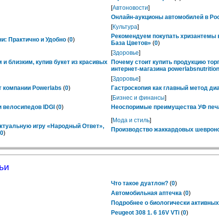
[
Автоновости
]
Онлайн-аукционы автомобилей в Рос
[
Культура
]
Рекомендуем покупать хризантемы в
ни: Практично и Удобно
(
0
)
База Цветов»
(
0
)
[
Здоровье
]
 и близким, купив букет из красивых
Почему стоит купить продукцию тор
интернет-магазина powerlabsnutrition
[
Здоровье
]
 компании Powerlabs
(
0
)
Гастроскопия как главный метод ди
[
Бизнес и финансы
]
 велосипедов IDGI
(
0
)
Неоспоримые преимущества УФ печ
[
Мода и стиль
]
ктуальную игру «Народный Ответ»,
Производство жаккардовых шевроно
0
)
ьи
Что такое дуатлон?
(
0
)
Автомобильная аптечка
(
0
)
Подробнее о биологически активных
Peugeot 308 1. 6 16V VTi
(
0
)