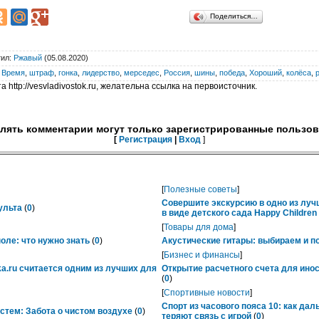
Поделиться…
тил
:
Ржавый
(05.08.2020)
,
Время
,
штраф
,
гонка
,
лидерство
,
мерседес
,
Россия
,
шины
,
победа
,
Хороший
,
колёса
,
 http://vesvladivostok.ru, желательна ссылка на первоисточник.
лять комментарии могут только зарегистрированные пользов
[
Регистрация
|
Вход
]
[
Полезные советы
]
Совершите экскурсию в одно из лу
ульта
(
0
)
в виде детского сада Happy Childre
[
Товары для дома
]
ле: что нужно знать
(
0
)
Акустические гитары: выбираем и п
[
Бизнес и финансы
]
ka.ru считается одним из лучших для
Открытие расчетного счета для ино
(
0
)
[
Спортивные новости
]
Спорт из часового пояса 10: как да
тем: Забота о чистом воздухе
(
0
)
теряют связь с игрой
(
0
)