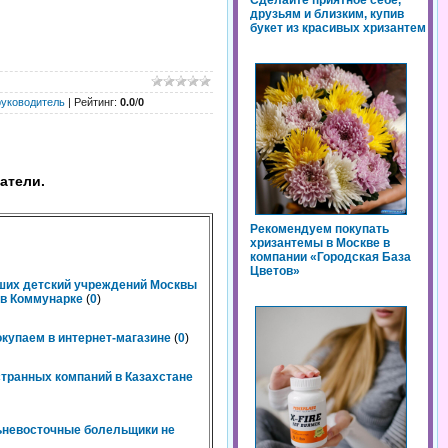
Сделайте приятное себе,
друзьям и близким, купив
букет из красивых хризантем
руководитель
|
Рейтинг
:
0.0
/
0
атели.
Рекомендуем покупать
хризантемы в Москве в
компании «Городская База
Цветов»
чших детский учреждений Москвы
n в Коммунарке
(
0
)
окупаем в интернет-магазине
(
0
)
странных компаний в Казахстане
льневосточные болельщики не