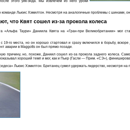
после этого уик-энда. Мы извлечем из него уроки
 команде Льюис Хэмилтон. Несмотря на аналогичные проблемы с шинами, он 
ют, что Квят сошел из-за прокола колеса
та «Альфа Таури» Даниила Квята на «Гран-при Великобритании» мог ста
с 19-го места, но он хорошо стартовал и сразу включился в борьбу, вскоре
ент аварии в Maggotts он был прямо позади.
ую причину, но, похоже, Даниил сошел из-за прокола заднего колеса. Само
 показывал хороший темп и мог, как и Пьер (Гасли — Прим. «СЭ»), финиширова
седеса» Льюис Хэмилтон. Британец сумел удержать лидерство, несмотря на п