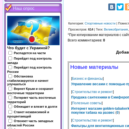
Наш опрос
Категория
:
Спортивные новости
|
Помес
Просмотров
:
614
|
Теги
:
Великобритания
*При копировании материалов с сайта
Всего комментариев
:
0
Что будет с Украиной?
Добав
Распадется на части
Перейдет под контроль
запада
Новые материалы
Перейдет под контроль
России
Обстановка
[
Бизнес и финансы
]
стабилизируется и начнет
Управление весами с помощью п
улучшаться
Вернет Крым и сохранит
[
Строительство и ремонт
]
восточные территории
Продажа сантехники в Симферопо
Потеряет часть восточных
территорий
[
Полезные советы
]
Обнищает и влезет в долги
Интернет магазин golden-tabaker
Станет независимой и
покупки табака на развес
(
0
)
процветающей
[
Строительство и ремонт
]
Отвоюет часть западных
областей России
Фильтры для вентиляционных сис