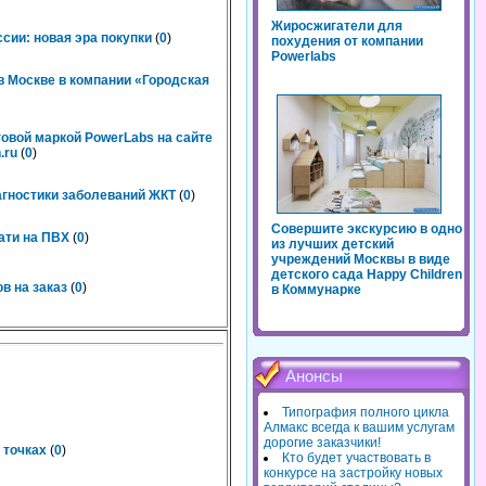
Жиросжигатели для
сии: новая эра покупки
(
0
)
похудения от компании
Powerlabs
 Москве в компании «Городская
говой маркой PowerLabs на сайте
.ru
(
0
)
агностики заболеваний ЖКТ
(
0
)
Совершите экскурсию в одно
ати на ПВХ
(
0
)
из лучших детский
учреждений Москвы в виде
детского сада Happy Children
в на заказ
(
0
)
в Коммунарке
Анонсы
Типография полного цикла
Алмакс всегда к вашим услугам
дорогие заказчики!
 точках
(
0
)
Кто будет участвовать в
конкурсе на застройку новых