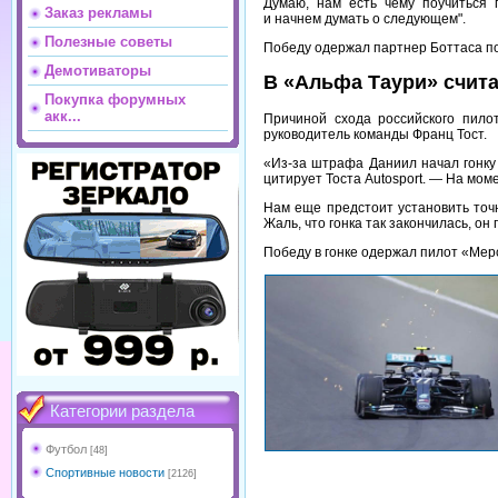
Думаю, нам есть чему поучиться 
Заказ рекламы
и начнем думать о следующем".
Полезные советы
Победу одержал партнер Боттаса по
Демотиваторы
В «Альфа Таури» счита
Покупка форумных
акк...
Причиной схода российского пило
руководитель команды Франц Тост.
«Из-за штрафа Даниил начал гонку 
цитирует Тоста Autosport. — На мом
Нам еще предстоит установить точн
Жаль, что гонка так закончилась, он
Победу в гонке одержал пилот «Мер
Категории раздела
Футбол
[48]
Спортивные новости
[2126]