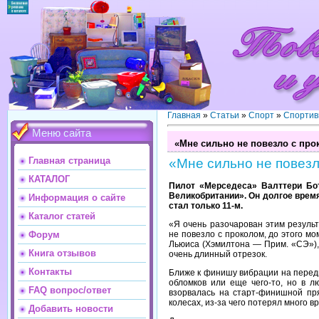
Главная
»
Статьи
»
Спорт
»
Спортив
Меню сайта
«Мне сильно не повезло с про
Главная страница
«Мне сильно не повезл
КАТАЛОГ
Пилот «Мерседеса» Валттери Бо
Великобритании». Он долгое время
Информация о сайте
стал только 11-м.
Каталог статей
«Я очень разочарован этим результ
не повезло с проколом, до этого мо
Форум
Льюиса (Хэмилтона — Прим. «СЭ»), 
Книга отзывов
очень длинный отрезок.
Контакты
Ближе к финишу вибрации на перед
обломков или еще чего-то, но в 
FAQ вопрос/ответ
взорвалась на старт-финишной пр
колесах, из-за чего потерял много в
Добавить новости