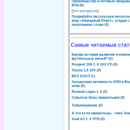
Производство и оптовые продаж
IDGI
(
0
)
[
Это интересно
]
Попробуйте бесплатную интелл
игру «Народный Ответ», угадав 
популярное слово
(
0
)
Самые читаемые стат
Какова история развития и измен
футбольных мячей?
(
0
)
Peugeot 308 1. 6 16V VTi
(
0
)
Toyota 1.6 16V
(
0
)
ВАЗ 21013
(
1
)
Загадочная активность НЛО в Во
небе
(
0
)
Renault Logan 1. 6
(
0
)
Скрытые базы пришельцев
(
0
)
Табакокурение
(
0
)
А что если пришельцы - тоже Зе
Audi A3 1. 4 TFSI
(
0
)