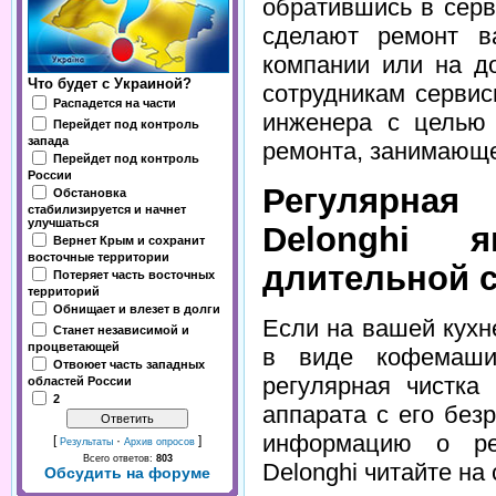
обратившись в серв
сделают ремонт в
компании или на до
Что будет с Украиной?
сотрудникам сервис
Распадется на части
инженера с целью 
Перейдет под контроль
запада
ремонта, занимающе
Перейдет под контроль
России
Регулярна
Обстановка
стабилизируется и начнет
улучшаться
Delonghi 
Вернет Крым и сохранит
восточные территории
длительной 
Потеряет часть восточных
территорий
Обнищает и влезет в долги
Если на вашей кухн
Станет независимой и
процветающей
в виде кофемаши
Отвоюет часть западных
регулярная чистка
областей России
2
аппарата с его без
информацию о ре
[
·
]
Результаты
Архив опросов
Всего ответов:
803
Delonghi читайте на 
Обсудить на форуме