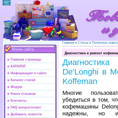
Главная
»
Статьи
»
Полезные совет
Меню сайта
Диагностика и ремонт кофемаш
Главная страница
Диагностик
КАТАЛОГ
De'Longhi в М
Информация о сайте
Koffeman
Каталог статей
Форум
Многие пользова
Книга отзывов
убедиться в том, ч
Контакты
кофемашины Delong
FAQ вопрос/ответ
надежны, но и
Добавить новости