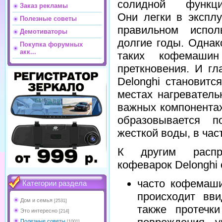
солидной функцио
Заказ рекламы
Они легки в экспл
Полезные советы
правильном испол
Демотиваторы
долгие годы. Однак
Покупка форумных
акк...
таких кофемашин
преткновения. И г
Delonghi становитс
местах нагреватель
важных компонентах
образовывается п
жесткой воды, в час
К другим распр
кофеварок Delonghi 
часто кофемаши
Категории раздела
происходит вв
Дом и семья
[2531]
также протечк
Это интересно
[214]
Полезные советы
[1001]