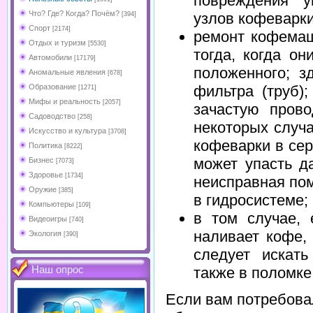
повреждения у
Что? Где? Когда? Почём?
узлов кофеварки
[394]
Спорт
[2174]
ремонт кофемаш
Отдых и туризм
[5530]
тогда, когда о
Автомобили
[17179]
положенного; з
Аномальные явления
[678]
фильтра (труб)
Образование
[1271]
Мифы и реальность
[2057]
зачастую прово
Садоводство
[258]
некоторых случа
Искусство и культура
[3708]
кофеварки в се
Политика
[8222]
может упасть д
Бизнес
[7073]
Здоровье
[1734]
неисправная по
Оружие
[385]
в гидросистеме;
Компьютеры
[109]
в том случае, 
Видеоигры
[740]
наливает кофе, 
Экология
[390]
следует искать
также в поломке
Наш опрос
Если вам потребова