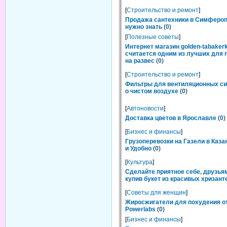
[
Строительство и ремонт
]
Продажа сантехники в Симфероп
нужно знать
(
0
)
[
Полезные советы
]
Интернет магазин golden-tabakerk
считается одним из лучших для 
на развес
(
0
)
[
Строительство и ремонт
]
Фильтры для вентиляционных си
о чистом воздухе
(
0
)
[
Автоновости
]
Доставка цветов в Ярославле
(
0
)
[
Бизнес и финансы
]
Грузоперевозки на Газели в Каза
и Удобно
(
0
)
[
Культура
]
Сделайте приятное себе, друзьям
купив букет из красивых хризант
[
Советы для женщин
]
Жиросжигатели для похудения о
Powerlabs
(
0
)
[
Бизнес и финансы
]