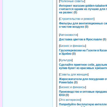
[
Полезные советы
]
Интернет магазин golden-tabakerk
считается одним из лучших для 
на развес
(
0
)
[
Строительство и ремонт
]
Фильтры для вентиляционных си
о чистом воздухе
(
0
)
[
Автоновости
]
Доставка цветов в Ярославле
(
0
)
[
Бизнес и финансы
]
Грузоперевозки на Газели в Каза
и Удобно
(
0
)
[
Культура
]
Сделайте приятное себе, друзьям
купив букет из красивых хризант
[
Советы для женщин
]
Жиросжигатели для похудения о
Powerlabs
(
0
)
[
Бизнес и финансы
]
Производство и оптовые продаж
IDGI
(
0
)
[
Это интересно
]
Попробуйте бесплатную интелл