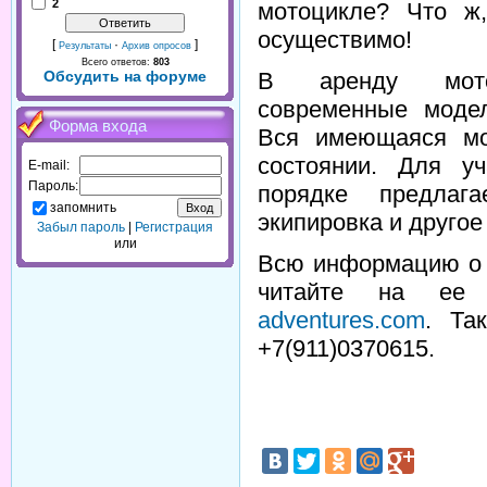
2
мотоцикле? Что ж
осуществимо!
[
·
]
Результаты
Архив опросов
Всего ответов:
803
В аренду мотоп
Обсудить на форуме
современные моде
Форма входа
Вся имеющаяся мо
состоянии. Для у
E-mail:
Пароль:
порядке предлага
запомнить
экипировка и другое
Забыл пароль
|
Регистрация
или
Всю информацию о 
читайте на ее
adventures.com
. Та
+7(911)0370615.