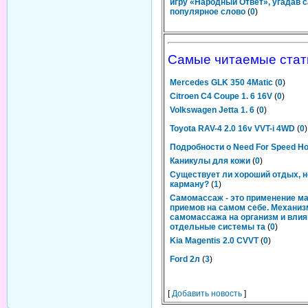
игру «Народный Ответ», угадав 
популярное слово
(
0
)
Самые читаемые стат
Mercedes GLK 350 4Matic
(
0
)
Citroen C4 Coupe 1. 6 16V
(
0
)
Volkswagen Jetta 1. 6
(
0
)
Toyota RAV-4 2.0 16v VVT-i 4WD
(
0
)
Подробности о Need For Speed Hot
Каникулы для кожи
(
0
)
Существует ли хороший отдых, 
карману?
(
1
)
Самомассаж - это применение м
приемов на самом себе. Механиз
самомассажа на организм и влия
отдельные системы та
(
0
)
Kia Magentis 2.0 CVVT
(
0
)
Ford 2л
(
3
)
[
Добавить новость
]