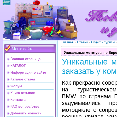
Главная
»
Статьи
»
Отдых и туризм
Меню сайта
Уникальные мототуры по Европ
Главная страница
Уникальные м
КАТАЛОГ
заказать у ко
Информация о сайте
Каталог статей
Как прекрасно сове
Форум
на туристическо
Книга отзывов
BMW по странам Е
Контакты
задумывались пр
FAQ вопрос/ответ
мотоцикле с сопро
Добавить новости
воочию увидев жиз