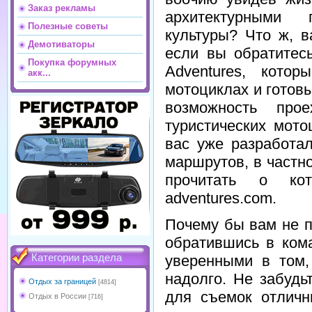
Заказ рекламы
архитектурными 
Полезные советы
культуры? Что ж, в
Демотиваторы
если вы обратитес
Покупка форумных
Adventures, кото
акк...
мотоциклах и готов
возможность про
туристических мот
вас уже разработа
маршрутов, в частн
прочитать о ко
adventures.com.
Почему бы вам не п
обратившись в ком
уверенными в том,
Категории раздела
надолго. Не забудь
Отдых за границей
[4814]
для съемок отличн
Отдых в России
[716]