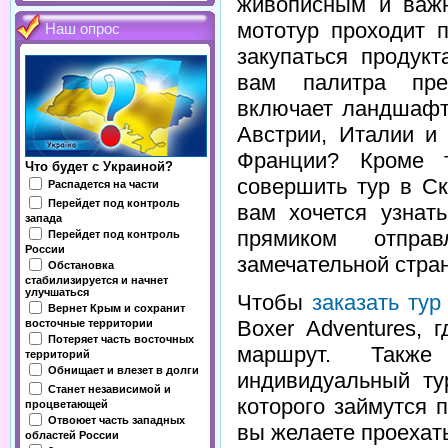
живописным и важ
мототур проходит 
Наш опрос
закупаться продук
вам палитра пре
включает ландшафт
Австрии, Италии и
Франции? Кроме 
Что будет с Украиной?
совершить тур в С
Распадется на части
Перейдет под контроль
вам хочется узнат
запада
прямиком отпра
Перейдет под контроль
России
замечательной стран
Обстановка
стабилизируется и начнет
улучшаться
Чтобы
заказать тур
Вернет Крым и сохранит
Boxer Adventures,
восточные территории
Потеряет часть восточных
маршрут. Такж
территорий
Обнищает и влезет в долги
индивидуальный ту
Станет независимой и
которого займутся 
процветающей
Отвоюет часть западных
вы желаете проехат
областей России