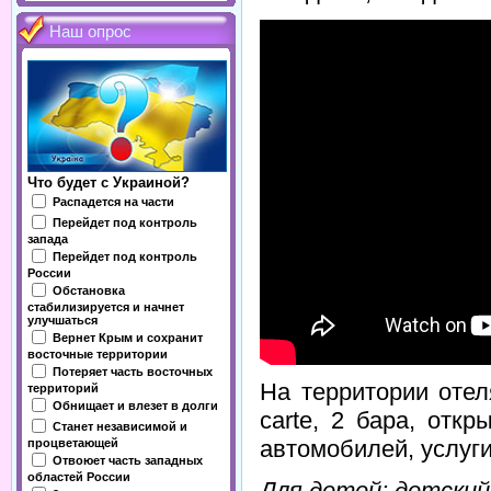
Наш опрос
Что будет с Украиной?
Распадется на части
Перейдет под контроль
запада
Перейдет под контроль
России
Обстановка
стабилизируется и начнет
улучшаться
Вернет Крым и сохранит
восточные территории
Потеряет часть восточных
На территории отел
территорий
Обнищает и влезет в долги
carte, 2 бара, отк
Станет независимой и
автомобилей, услуги
процветающей
Отвоюет часть западных
областей России
Для детей: детский