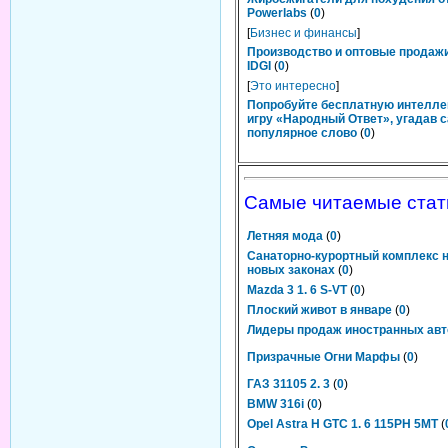
Powerlabs
(
0
)
[
Бизнес и финансы
]
Производство и оптовые продаж
IDGI
(
0
)
[
Это интересно
]
Попробуйте бесплатную интелл
игру «Народный Ответ», угадав 
популярное слово
(
0
)
Самые читаемые стат
Летняя мода
(
0
)
Санаторно-курортный комплекс 
новых законах
(
0
)
Mazda 3 1. 6 S-VT
(
0
)
Плоский живот в январе
(
0
)
Лидеры продаж иностранных ав
Призрачные Огни Марфы
(
0
)
ГАЗ 31105 2. 3
(
0
)
BMW 316i
(
0
)
Opel Astra H GTC 1. 6 115PH 5MT
(