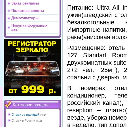
Заказ рекламы
Питание: Ultra All I
Полезные советы
ужин(шведский стол
Демотиваторы
безалкогольные 
Покупка форумных
Импортные напитки,
акк...
ракы(анисовая водка
Размещение: отель 
127 Standart Roo
двухкомнатных suite
2+2 чел., 25м_), 
спальни с дверью, ма
В номерах отел
кондиционер, тел
российский канал),
Категории раздела
reseption – платн
Отдых за границей
[4814]
везде, уборка номер
Отдых в России
[716]
в неделю, тип допол