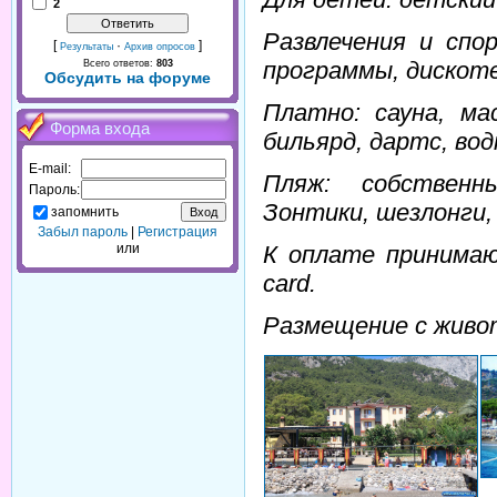
2
Развлечения и спо
[
·
]
Результаты
Архив опросов
программы, дискоте
Всего ответов:
803
Обсудить на форуме
Платно: сауна, ма
Форма входа
бильярд, дартс, во
E-mail:
Пляж: собственн
Пароль:
Зонтики, шезлонги,
запомнить
Забыл пароль
|
Регистрация
К оплате принимаю
или
card.
Размещение с живо