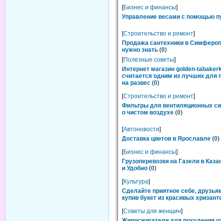
[
Бизнес и финансы
]
Управление весами с помощью п
[
Строительство и ремонт
]
Продажа сантехники в Симфероп
нужно знать
(
0
)
[
Полезные советы
]
Интернет магазин golden-tabakerk
считается одним из лучших для 
на развес
(
0
)
[
Строительство и ремонт
]
Фильтры для вентиляционных си
о чистом воздухе
(
0
)
[
Автоновости
]
Доставка цветов в Ярославле
(
0
)
[
Бизнес и финансы
]
Грузоперевозки на Газели в Каза
и Удобно
(
0
)
[
Культура
]
Сделайте приятное себе, друзьям
купив букет из красивых хризант
[
Советы для женщин
]
Жиросжигатели для похудения о