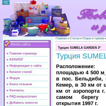
Главная
»
Статьи
»
Отдых и туризм
Меню сайта
Турция SUMELA GARDEN 3*
Главная страница
Турция SUME
КАТАЛОГ
Расположени
Информация о сайте
площадью 4 500 м
Каталог статей
в пос. Бельдиби, 
Форум
Кемер, в 30 км от 
Книга отзывов
км от аэропорта г
Контакты
самом берегу 
FAQ вопрос/ответ
открытия 1997 г.
Добавить новости