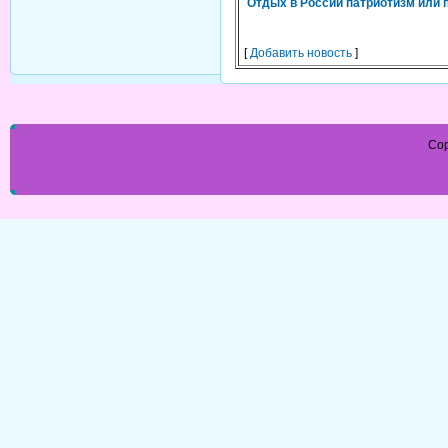
Отдых в России патриотизм или 
[
Добавить новость
]
Cop