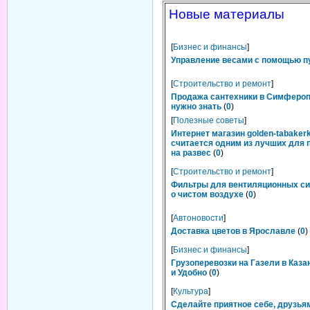
Новые материалы
[
Бизнес и финансы
]
Управление весами с помощью п
[
Строительство и ремонт
]
Продажа сантехники в Симфероп
нужно знать
(
0
)
[
Полезные советы
]
Интернет магазин golden-tabakerk
считается одним из лучших для 
на развес
(
0
)
[
Строительство и ремонт
]
Фильтры для вентиляционных си
о чистом воздухе
(
0
)
[
Автоновости
]
Доставка цветов в Ярославле
(
0
)
[
Бизнес и финансы
]
Грузоперевозки на Газели в Каза
и Удобно
(
0
)
[
Культура
]
Сделайте приятное себе, друзьям