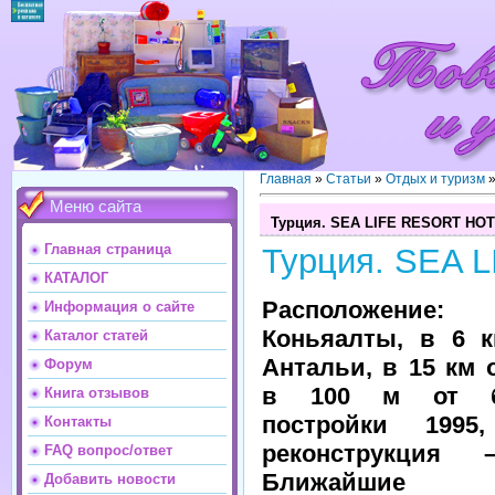
Главная
»
Статьи
»
Отдых и туризм
Меню сайта
Турция. SEA LIFE RESORT HOT
Главная страница
Турция. SEA 
КАТАЛОГ
Расположение:
Информация о сайте
Коньяалты, в 6 к
Каталог статей
Антальи, в 15 км 
Форум
в 100 м от бе
Книга отзывов
постройки 1995
Контакты
реконструкция
FAQ вопрос/ответ
Ближайшие о
Добавить новости