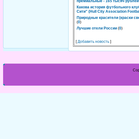
премиальные - 165 тысяч рублей
Какова история футбольного клу
Сити" (Hull City Association Footba
Природные красители (краски св
(
0
)
Лучшие отели России
(
0
)
[
Добавить новость
]
Cop