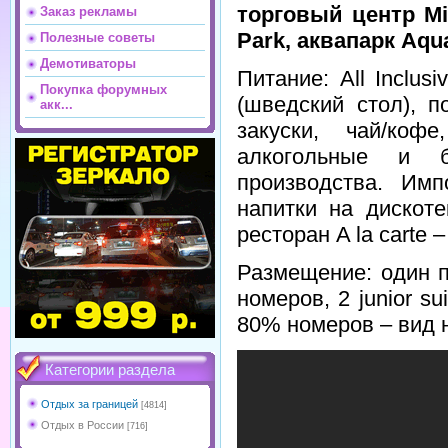
торговый центр Mi
Заказ рекламы
Park, аквапарк Aqu
Полезные советы
Демотиваторы
Питание: All Inclus
Покупка форумных
(шведский стол), п
акк...
закуски, чай/коф
алкогольные и б
производства. Имп
напитки на дискот
ресторан A la carte –
Размещение: один п
номеров, 2 junior su
80% номеров – вид н
Категории раздела
Отдых за границей
[4814]
Отдых в России
[716]