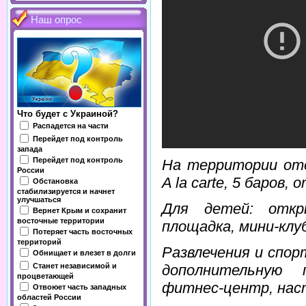
Наш опрос
Что будет с Украиной?
Распадется на части
Перейдет под контроль
запада
Перейдет под контроль
На территории оте
России
A la carte, 5 баров
Обстановка
стабилизируется и начнет
улучшаться
Для детей: откр
Вернет Крым и сохранит
восточные территории
площадка, мини-клуб
Потеряет часть восточных
территорий
Развлечения и спор
Обнищает и влезет в долги
Станет независимой и
дополнительную 
процветающей
фитнес-центр, наст
Отвоюет часть западных
областей России