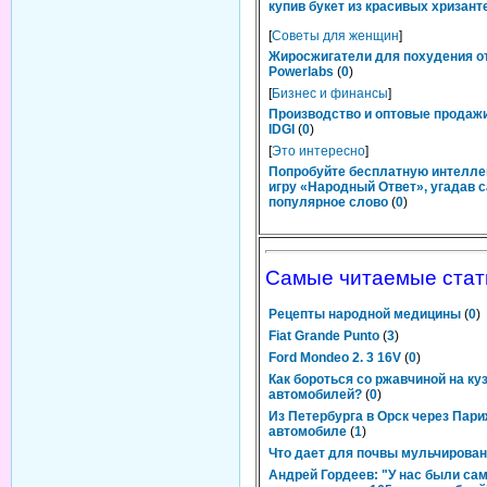
купив букет из красивых хризант
[
Советы для женщин
]
Жиросжигатели для похудения о
Powerlabs
(
0
)
[
Бизнес и финансы
]
Производство и оптовые продаж
IDGI
(
0
)
[
Это интересно
]
Попробуйте бесплатную интелл
игру «Народный Ответ», угадав 
популярное слово
(
0
)
Самые читаемые стат
Рецепты народной медицины
(
0
)
Fiat Grande Punto
(
3
)
Ford Mondeo 2. 3 16V
(
0
)
Как бороться со ржавчиной на ку
автомобилей?
(
0
)
Из Петербурга в Орск через Пари
автомобиле
(
1
)
Что дает для почвы мульчирова
Андрей Гордеев: "У нас были са