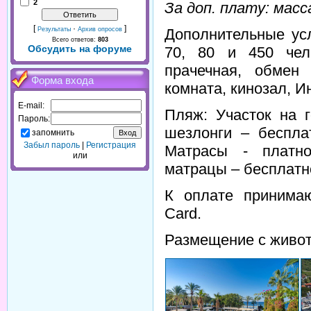
2
За доп. плату: масс
[
·
]
Дополнительные усл
Результаты
Архив опросов
Всего ответов:
803
Обсудить на форуме
70, 80 и 450 чел.
прачечная, обмен
Форма входа
комната, кинозал, И
E-mail:
Пляж: Участок на г
Пароль:
шезлонги – беспла
запомнить
Забыл пароль
|
Регистрация
Матрасы - платно
или
матрацы – бесплатно
К оплате принимаю
Card.
Размещение с живот