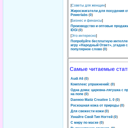
[
Советы для женщин
]
Жиросжигатели для похудения о
Powerlabs
(
0
)
[
Бизнес и финансы
]
Производство и оптовые продаж
IDGI
(
0
)
[
Это интересно
]
Попробуйте бесплатную интелл
игру «Народный Ответ», угадав 
популярное слово
(
0
)
Самые читаемые стат
Audi A6
(
0
)
Комплекс упражнений:
(
0
)
Одна дома: царевна-лягушка с п
на попе
(
0
)
Daewoo Matiz Creative 1. 0
(
0
)
Роскошная кожа от природы
(
0
)
Для свежести кожи
(
0
)
Узнайте Свой Тип Ногтей
(
0
)
С миру по маске
(
0
)