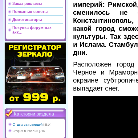
империй: Римской,
Заказ рекламы
сменилось не 
Полезные советы
Константинополь,
Демотиваторы
какой город смож
Покупка форумных
акк...
культуры. Так зде
и Ислама. Стамбул
дни.
Расположен город
Черное и Мраморн
окраине субтропич
выпадает снег.
Категории раздела
Отдых за границей
[4814]
Отдых в России
[716]