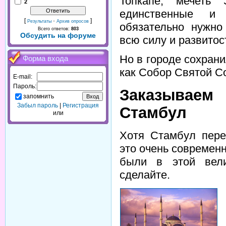
Топкапе, мечеть
2
единственные и 
[
·
]
Результаты
Архив опросов
обязательно нужно
Всего ответов:
803
Обсудить на форуме
всю силу и развито
Но в городе сохрани
Форма входа
как Собор Святой С
E-mail:
Пароль:
Заказывае
запомнить
Забыл пароль
|
Регистрация
Стамбул
или
Хотя Стамбул пере
это очень современ
были в этой вели
сделайте.