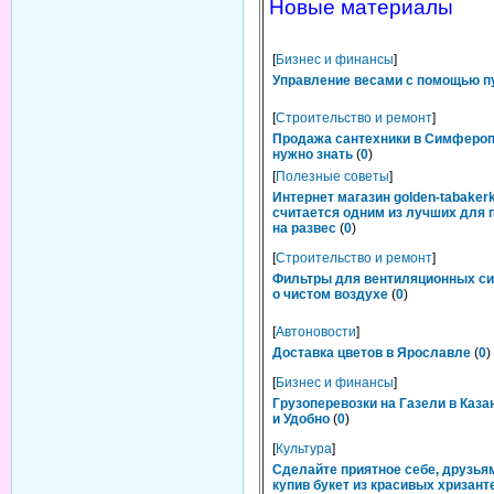
Новые материалы
[
Бизнес и финансы
]
Управление весами с помощью п
[
Строительство и ремонт
]
Продажа сантехники в Симфероп
нужно знать
(
0
)
[
Полезные советы
]
Интернет магазин golden-tabakerk
считается одним из лучших для 
на развес
(
0
)
[
Строительство и ремонт
]
Фильтры для вентиляционных си
о чистом воздухе
(
0
)
[
Автоновости
]
Доставка цветов в Ярославле
(
0
)
[
Бизнес и финансы
]
Грузоперевозки на Газели в Каза
и Удобно
(
0
)
[
Культура
]
Сделайте приятное себе, друзьям
купив букет из красивых хризант