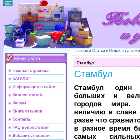
Главная
»
Статьи
»
Отдых и туризм
Меню сайта
Стамбул
Главная страница
Стамбул
КАТАЛОГ
Стамбул один
Информация о сайте
больших и вели
Каталог статей
городов мира.
Форум
величию и славе 
Книга отзывов
разве что сравнит
Контакты
в разное время б
FAQ вопрос/ответ
самых сильны
Добавить новости