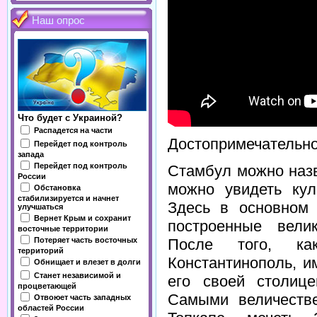
Наш опрос
Что будет с Украиной?
Распадется на части
Достопримечательно
Перейдет под контроль
запада
Перейдет под контроль
Стамбул можно назв
России
можно увидеть кул
Обстановка
стабилизируется и начнет
Здесь в основном 
улучшаться
Вернет Крым и сохранит
построенные вели
восточные территории
Потеряет часть восточных
После того, к
территорий
Константинополь, 
Обнищает и влезет в долги
Станет независимой и
его своей столице
процветающей
Самыми величеств
Отвоюет часть западных
областей России