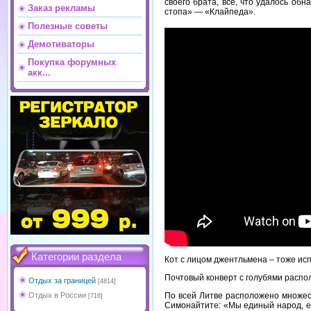
своего брата, все, что удалось обн
Заказ рекламы
стопа» — «Клайпеда».
Полезные советы
Демотиваторы
Покупка форумных
акк...
Категории раздела
Кот с лицом джентльмена – тоже исп
Почтовый конверт с голубями распо
Отдых за границей
[4814]
По всей Литве расположено множес
Отдых в России
[716]
Симонайтите: «Мы единый народ, е