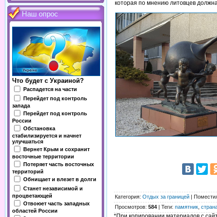
которая по мнению литовцев должна
Наш опрос
Что будет с Украиной?
Распадется на части
Перейдет под контроль
запада
Перейдет под контроль
России
Обстановка
стабилизируется и начнет
улучшаться
Вернет Крым и сохранит
восточные территории
Потеряет часть восточных
территорий
Обнищает и влезет в долги
Станет независимой и
процветающей
Категория
:
Отдых за границей
|
Помести
Отвоюет часть западных
Просмотров
:
584
|
Теги
:
памятник
,
стран
областей России
*При копировании материалов с сайта