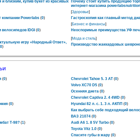
 и близким, купив букет из красивых
Почему стоит купить продукцию тор
интернет-магазина powerlabsnutrition
[
Здоровье
]
 компании Powerlabs
(
0
)
Гастроскопия как главный метод ди
[
Бизнес и финансы
]
 велосипедов IDGI
(
0
)
Неоспоримые преимущества УФ печ
[
Мода и стиль
]
ктуальную игру «Народный Ответ»,
Производство жаккардовых шевроно
0
)
ьи
я
(
0
)
Chevrolet Tahoe 5. 3 AT
(
0
)
Volvo XC70 D5
(
0
)
Осенняя диета
(
0
)
Chevrolet Captiva 2. 4 4WD
(
0
)
омия
(
0
)
Hyundai 82 л. с. 1. 3 л. АКПП
(
0
)
Как выбрать себе подходящий вело
ВАЗ 21074
(
0
)
мбат Т-98?
(
1
)
Audi A6 1. 8 5V Turbo
(
0
)
Toyota Vitz 1.0
(
0
)
Спасите губы в жару
(
0
)