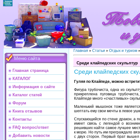
Главная
»
Статьи
»
Отдых и туризм
Меню сайта
Среди клайпедских скульптур
Главная страница
Среди клайпедских ску
КАТАЛОГ
Гуляя по Клайпеде, можно встрети
Информация о сайте
Фигура трубочиста, одна из скульпт
прикреплена пуговица трубочиста,
Каталог статей
Клайпеде много «счастливых» скульп
Форум
Маленький мышонок тоже является
шептать ему свои мечты в левое уш
Книга отзывов
Спускающийся по стене дракон, а по
Контакты
имеет связь с легендой о возник
FAQ вопрос/ответ
решивших найти самое лучшее место
к морю. Но путь им преграждало вяз
Добавить новости
с двух сторон. Первый брат вышел 