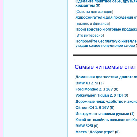
Сделайте приятное себе, друзьям
хризантем
(
0
)
[
Советы для женщин
]
Жиросжигатели для похудения от
[
Бизнес и финансы
]
Производство и оптовые продажи
[
Это интересно
]
Попробуйте бесплатную интелле
угадав самое популярное слово
(
Самые читаемые стат
Домашняя диагностика двигател
BMW X3 2. 5i
(
3
)
Ford Mondeo 2. 3 16V
(
0
)
Volkswagen Tiguan 2, 0 TDI
(
0
)
Дорожные чеки: удобство и экон
Citroen C4 1. 6 16V
(
0
)
Инструменты своими руками
(
1
)
Какой автомобиль называется Ко
BMW 525i
(
0
)
Маска "Доброе утро"
(
0
)