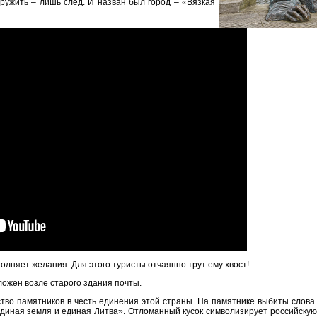
аружить – лишь след. И назван был город – «Вязкая
олняет желания. Для этого туристы отчаянно трут ему хвост!
ложен возле старого здания почты.
тво памятников в честь единения этой страны. На памятнике выбиты слов
диная земля и единая Литва». Отломанный кусок символизирует российскую