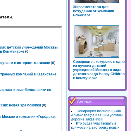
Жиросжигатели для
похудения от компании
Powerlabs
атели.
чших детский учреждений Москвы
n в Коммунарке
(
0
)
Совершите экскурсию в одно
окупаем в интернет-магазине
(
0
)
из лучших детский
учреждений Москвы в виде
детского сада Happy Children
странных компаний в Казахстане
в Коммунарке
льневосточные болельщики не
Анонсы
сии: новая эра покупки
(
0
)
Типография полного цикла
Алмакс всегда к вашим услугам
 Москве в компании «Городская
дорогие заказчики!
Кто будет участвовать в
конкурсе на застройку новых