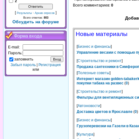
2
Всего комментариев
:
0
[
·
]
Результаты
Архив опросов
Добав
Всего ответов:
803
Обсудить на форуме
Новые материалы
Форма входа
[
Бизнес и финансы
]
E-mail:
Управление весами с помощью п
Пароль:
запомнить
[
Строительство и ремонт
]
Забыл пароль
|
Регистрация
Продажа сантехники в Симферопо
или
[
Полезные советы
]
Интернет магазин golden-tabaker
покупки табака на развес
(
0
)
[
Строительство и ремонт
]
Фильтры для вентиляционных сис
[
Автоновости
]
Доставка цветов в Ярославле
(
0
)
[
Бизнес и финансы
]
Грузоперевозки на Газели в Каза
[
Культура
]