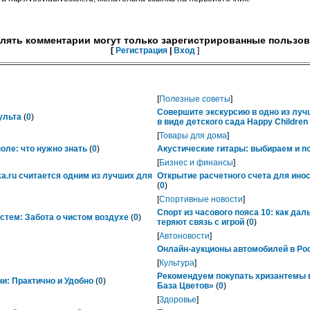
лять комментарии могут только зарегистрированные пользов
[
Регистрация
|
Вход
]
[
Полезные советы
]
Совершите экскурсию в одно из лу
ульта
(
0
)
в виде детского сада Happy Childre
[
Товары для дома
]
ле: что нужно знать
(
0
)
Акустические гитары: выбираем и п
[
Бизнес и финансы
]
ka.ru считается одним из лучших для
Открытие расчетного счета для ино
(
0
)
[
Спортивные новости
]
Спорт из часового пояса 10: как да
тем: Забота о чистом воздухе
(
0
)
теряют связь с игрой
(
0
)
[
Автоновости
]
Онлайн-аукционы автомобилей в Рос
[
Культура
]
Рекомендуем покупать хризантемы в
ни: Практично и Удобно
(
0
)
База Цветов»
(
0
)
[
Здоровье
]