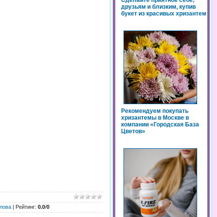
Сделайте приятное себе,
друзьям и близким, купив
букет из красивых хризантем
Рекомендуем покупать
хризантемы в Москве в
компании «Городская База
Цветов»
лова
|
Рейтинг
:
0.0
/
0