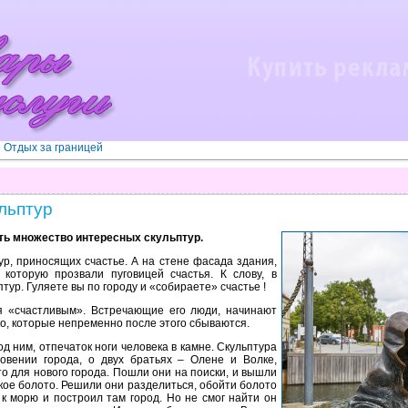
»
Отдых за границей
льптур
ть множество интересных скульптур.
ур, приносящих счастье. А на стене фасада здания,
 которую прозвали пуговицей счастья. К слову, в
тур. Гуляете вы по городу и «собираете» счастье !
 «счастливым». Встречающие его люди, начинают
ко, которые непременно после этого сбываются.
д ним, отпечаток ноги человека в камне. Скульптура
новении города, о двух братьях – Олене и Волке,
 для нового города. Пошли они на поиски, и вышли
кое болото. Решили они разделиться, обойти болото
к морю и построил там город. Но не смог найти он