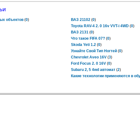
ьи
ых объектов
(
0
)
ВАЗ 21102
(
0
)
Toyota RAV-4 2. 0 16v VVT-i 4WD
(
0
)
ВАЗ 2131
(
0
)
Что такое FIFA 07?
(
0
)
Skoda Yeti 1.2
(
0
)
Узнайте Свой Тип Ногтей
(
0
)
Chevrolet Aveo 16V
(
3
)
Ford Focus 2. 0 16V
(
0
)
Subaru 2, 5 4wd автомат
(
2
)
Какие технологии применяются в об