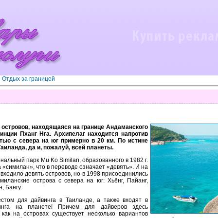
»
Отдых за границей
а островов, находящаяся на границе Андаманского
инции Пханг Нга. Архипелаг находится напротив
тью с севера на юг примерно в 20 км. По истине
аиланда, да и, пожалуй, всей планеты.
нальный парк Mu Ko Similan, образованного в 1982 г.
«симилан», что в переводе означает «девять». И на
входило девять островов, но в 1998 присоединились
миланские острова с севера на юг: Хьёнг, Пайанг,
, Бангу.
стом для дайвинга в Таиланде, а также входят в
инга на планете! Причем для дайверов здесь
 как на островах существует несколько вариантов