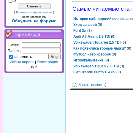
2
Самые читаемые стат
[
·
]
Результаты
Архив опросов
Всего ответов:
803
История наблюдений неопознанн
Обсудить на форуме
Уход за шеей
(
0
)
Ford 2л
(
3
)
Форма входа
Audi A6 Avant 1.9 TDI
(
0
)
Volkswagen Touareg 2.5 TDI
(
0
)
E-mail:
Как появились горные лыжи?
(
0
)
Пароль:
Футбол - это история
(
0
)
запомнить
Иглоукалывание
(
0
)
Забыл пароль
|
Регистрация
Volkswagen Tiguan 2. 0 TSI
(
3
)
или
Fiat Grande Punto 1. 4 8v
(
0
)
[
Добавить новость
]