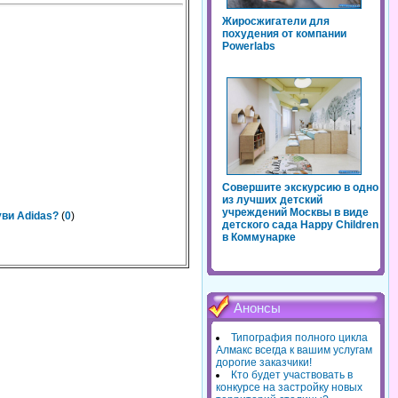
Жиросжигатели для
похудения от компании
Powerlabs
Совершите экскурсию в одно
из лучших детский
учреждений Москвы в виде
уви Adidas?
(
0
)
детского сада Happy Children
в Коммунарке
Анонсы
Типография полного цикла
Алмакс всегда к вашим услугам
дорогие заказчики!
Кто будет участвовать в
конкурсе на застройку новых