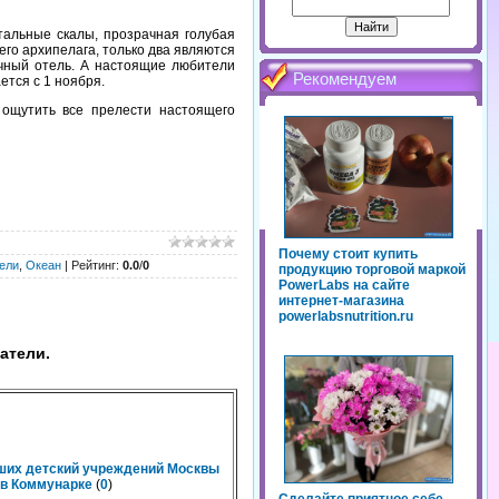
тальные скалы, прозрачная голубая
его архипелага, только два являются
очный отель. А настоящие любители
Рекомендуем
ется с 1 ноября.
 ощутить все прелести настоящего
Почему стоит купить
ели
,
Океан
|
Рейтинг
:
0.0
/
0
продукцию торговой маркой
PowerLabs на сайте
интернет-магазина
powerlabsnutrition.ru
атели.
чших детский учреждений Москвы
n в Коммунарке
(
0
)