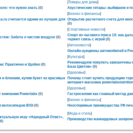
[
Товары для дома
]
ле: что нужно знать
(
0
)
Акустические гитары: выбираем и п
[
Бизнес и финансы
]
ka.ru считается одним из лучших для
Открытие расчетного счета для ино
(
0
)
[
Спортивные новости
]
Спорт из часового пояса 10: как да
тем: Забота о чистом воздухе
(
0
)
теряют связь с игрой
(
0
)
[
Автоновости
]
Онлайн-аукционы автомобилей в Рос
[
Культура
]
Рекомендуем покупать хризантемы в
ни: Практично и Удобно
(
0
)
База Цветов»
(
0
)
[
Здоровье
]
 и близким, купив букет из красивых
Почему стоит купить продукцию тор
интернет-магазина powerlabsnutrition
[
Здоровье
]
 компании Powerlabs
(
0
)
Гастроскопия как главный метод ди
[
Бизнес и финансы
]
 велосипедов IDGI
(
0
)
Неоспоримые преимущества УФ печ
[
Мода и стиль
]
ктуальную игру «Народный Ответ»,
Производство жаккардовых шевроно
0
)