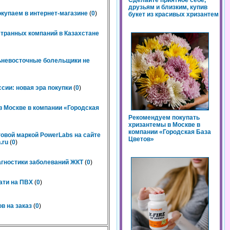
Сделайте приятное себе,
друзьям и близким, купив
окупаем в интернет-магазине
(
0
)
букет из красивых хризантем
странных компаний в Казахстане
льневосточные болельщики не
сии: новая эра покупки
(
0
)
 Москве в компании «Городская
Рекомендуем покупать
хризантемы в Москве в
компании «Городская База
говой маркой PowerLabs на сайте
Цветов»
.ru
(
0
)
агностики заболеваний ЖКТ
(
0
)
ати на ПВХ
(
0
)
в на заказ
(
0
)