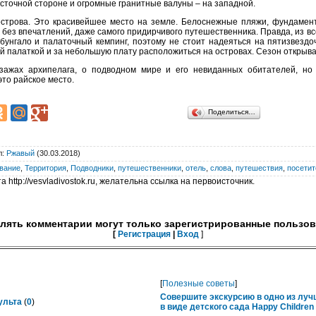
сточной стороне и огромные гранитные валуны – на западной.
острова. Это красивейшее место на земле. Белоснежные пляжи, фундамен
т без впечатлений, даже самого придирчивого путешественника. Правда, из вс
унгало и палаточный кемпинг, поэтому не стоит надеяться на пятизвезд
й палаткой и за небольшую плату расположиться на островах. Сезон открыва
зажах архипелага, о подводном мире и его невиданных обитателей, но
то райское место.
Поделиться…
л
:
Ржавый
(30.03.2018)
вание
,
Территория
,
Подводники
,
путешественники
,
отель
,
слова
,
путешествия
,
посетит
 http://vesvladivostok.ru, желательна ссылка на первоисточник.
лять комментарии могут только зарегистрированные пользов
[
Регистрация
|
Вход
]
[
Полезные советы
]
Совершите экскурсию в одно из лу
ульта
(
0
)
в виде детского сада Happy Childre