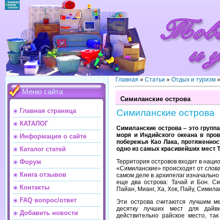
Главная
»
Статьи
»
Отдых и туризм
Меню сайта
Симиланские острова
Главная страница
Симиланские острова
КАТАЛОГ
Симиланские острова – это групп
моря и Индийского океана в пров
Информация о сайте
побережья Као Лака, протяженнос
одно из самых красивейших мест Т
Каталог статей
Территория островов входит в нацио
Форум
«Симиланские» происходят от слова 
Книга отзывов
самом деле в архипелаг изначально 
еще два острова: Тачай и Бон. Си
Контакты
Пайан, Мианг, Ха, Хок, Пайу, Симилан
FAQ вопрос/ответ
Эти острова считаются лучшим ме
десятку лучших мест для дайв
Добавить новости
действительно райское место, так