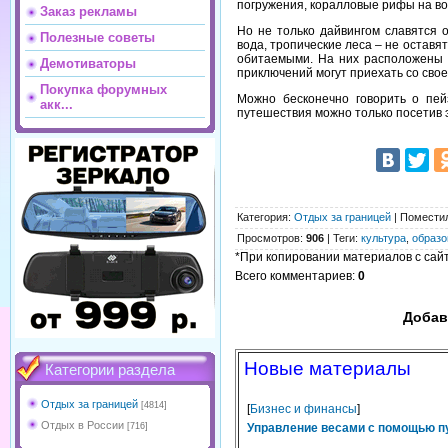
погружения, коралловые рифы на во
Заказ рекламы
Но не только дайвингом славятся 
Полезные советы
вода, тропические леса – не оставя
обитаемыми. На них расположены б
Демотиваторы
приключений могут приехать со свое
Покупка форумных
Можно бесконечно говорить о пей
акк...
путешествия можно только посетив э
Категория
:
Отдых за границей
|
Помести
Просмотров
:
906
|
Теги
:
культура
,
образо
*При копировании материалов с сайта
Всего комментариев
:
0
Добав
Новые материалы
Категории раздела
Отдых за границей
[4814]
[
Бизнес и финансы
]
Отдых в России
[716]
Управление весами с помощью п