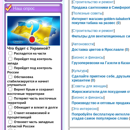
[
Строительство и ремонт
]
Продажа сантехники в Симферопо
Наш опрос
[
Полезные советы
]
Интернет магазин golden-tabaker
покупки табака на развес
(
0
)
[
Строительство и ремонт
]
Фильтры для вентиляционных сис
[
Автоновости
]
Что будет с Украиной?
Доставка цветов в Ярославле
(
0
)
Распадется на части
[
Бизнес и финансы
]
Перейдет под контроль
Грузоперевозки на Газели в Каза
запада
Перейдет под контроль
[
Культура
]
России
Сделайте приятное себе, друзьям
Обстановка
хризантем
(
0
)
стабилизируется и начнет
улучшаться
[
Советы для женщин
]
Вернет Крым и сохранит
Жиросжигатели для похудения от
восточные территории
[
Бизнес и финансы
]
Потеряет часть восточных
территорий
Производство и оптовые продажи
Обнищает и влезет в долги
[
Это интересно
]
Станет независимой и
Попробуйте бесплатную интелле
процветающей
угадав самое популярное слово
(
Отвоюет часть западных
областей России