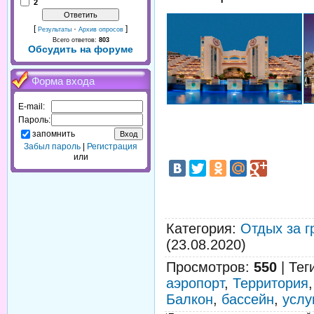
2
[
·
]
Результаты
Архив опросов
Всего ответов:
803
Обсудить на форуме
Форма входа
E-mail:
Пароль:
запомнить
Забыл пароль
|
Регистрация
или
Категория
:
Отдых за г
(23.08.2020)
Просмотров
:
550
|
Тег
аэропорт
,
Территория
Балкон
,
бассейн
,
услу