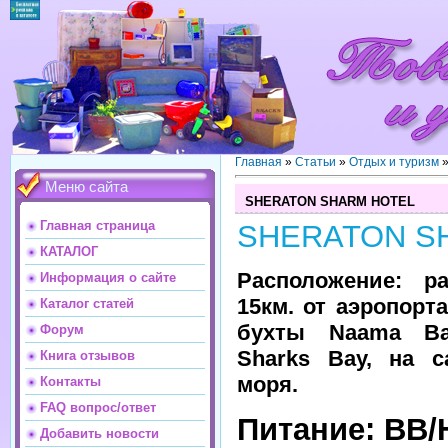
Главная
»
Статьи
»
Отдых и туризм
Меню сайта
SHERATON SHARM HOTEL
Главная страница
SHERATON S
КАТАЛОГ
Расположение: р
Информация о сайте
15км. от аэропорта
Каталог статей
бухты Naama Ba
Форум
Sharks Bay, на с
Книга отзывов
моря.
Контакты
FAQ вопрос/ответ
Питание: ВВ/
Добавить новости