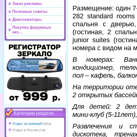
Заказ рекламы
Размещение: один 7
Полезные советы
282 standard rooms 
Демотиваторы
спальня с дверью, 
Покупка форумных
(гостиная, 2 спаль
акк...
junior suites (гост
номера с видом на м
В номерах: Ванн
кондиционер, теле
пол – кафель, балкон
На территории отеля
2 открытых бассейн
Для детей: 2 дет
Категории раздела
мини-клуб (5-11лет)
Отдых за границей
[4814]
Развлечения и сп
Отдых в России
[716]
дискотека, трена