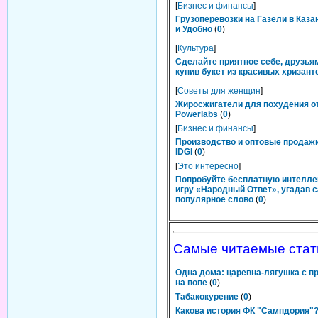
[
Бизнес и финансы
]
Грузоперевозки на Газели в Каза
и Удобно
(
0
)
[
Культура
]
Сделайте приятное себе, друзьям
купив букет из красивых хризант
[
Советы для женщин
]
Жиросжигатели для похудения о
Powerlabs
(
0
)
[
Бизнес и финансы
]
Производство и оптовые продаж
IDGI
(
0
)
[
Это интересно
]
Попробуйте бесплатную интелл
игру «Народный Ответ», угадав 
популярное слово
(
0
)
Самые читаемые стат
Одна дома: царевна-лягушка с п
на попе
(
0
)
Табакокурение
(
0
)
Какова история ФК "Сампдория"