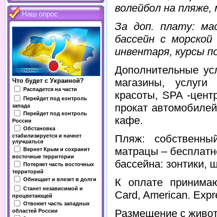
волейбол на пляже,
Наш опрос
За доп. плату: ма
бассейн с морской
инвентаря, курсы п
Дополнительные усл
магазины, услуги 
Что будет с Украиной?
Распадется на части
красоты, SPA -цент
Перейдет под контроль
прокат автомобилей
запада
Перейдет под контроль
кафе.
России
Обстановка
стабилизируется и начнет
Пляж: собственны
улучшаться
матрацы – бесплатн
Вернет Крым и сохранит
восточные территории
бассейна: зонтики, 
Потеряет часть восточных
территорий
Обнищает и влезет в долги
К оплате принимаю
Станет независимой и
Cаrd, Americаn. Expr
процветающей
Отвоюет часть западных
Размещение с живот
областей России