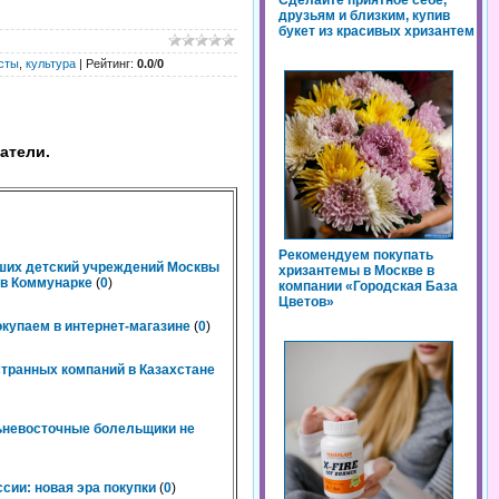
Сделайте приятное себе,
друзьям и близким, купив
букет из красивых хризантем
сты
,
культура
|
Рейтинг
:
0.0
/
0
атели.
Рекомендуем покупать
чших детский учреждений Москвы
хризантемы в Москве в
n в Коммунарке
(
0
)
компании «Городская База
Цветов»
окупаем в интернет-магазине
(
0
)
странных компаний в Казахстане
льневосточные болельщики не
сии: новая эра покупки
(
0
)