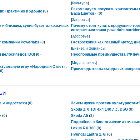
[
Культура
]
Рекомендуем покупать хризантемы в
ни: Практично и Удобно
(
0
)
База Цветов»
(
0
)
[
Здоровье
]
 и близким, купив букет из красивых
Почему стоит купить продукцию тор
интернет-магазина powerlabsnutrition
[
Здоровье
]
 компании Powerlabs
(
0
)
Гастроскопия как главный метод ди
[
Бизнес и финансы
]
 велосипедов IDGI
(
0
)
Неоспоримые преимущества УФ печ
[
Мода и стиль
]
ктуальную игру «Народный Ответ»,
Производство жаккардовых шевроно
0
)
ьи
а и недостатки
(
0
)
Зачем нужен протеин культуристам
Skoda 2, 0 TDI 4x4 140 л.с. DSG
(
0
)
и
(
0
)
Skoda А5
(
3
)
Подробнее о биологически активных
Lexus RX 300
(
0
)
Hyundai Lantra 1. 6i
(
0
)