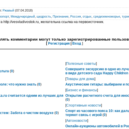
л
:
Ржавый
(07.04.2018)
ропорт
,
Международный
,
щедрость
,
Признание
,
Россия
,
отдых
,
средиземноморье
,
тури
 http://vesvladivostok.ru, желательна ссылка на первоисточник.
лять комментарии могут только зарегистрированные пользов
[
Регистрация
|
Вход
]
[
Полезные советы
]
Совершите экскурсию в одно из лу
ульта
(
0
)
в виде детского сада Happy Childre
[
Товары для дома
]
ле: что нужно знать
(
0
)
Акустические гитары: выбираем и п
[
Бизнес и финансы
]
ka.ru считается одним из лучших для
Открытие расчетного счета для ино
(
0
)
[
Спортивные новости
]
Спорт из часового пояса 10: как да
тем: Забота о чистом воздухе
(
0
)
теряют связь с игрой
(
0
)
[
Автоновости
]
Онлайн-аукционы автомобилей в Рос