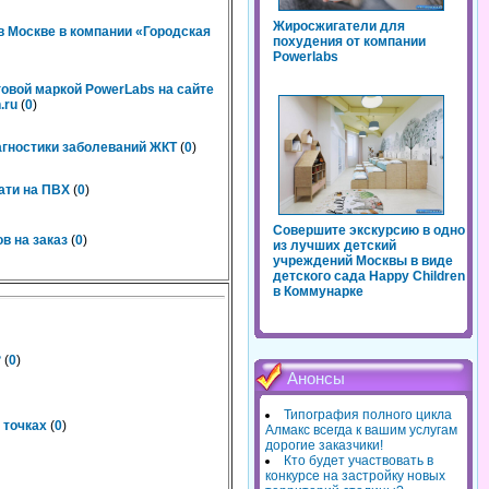
Жиросжигатели для
 Москве в компании «Городская
похудения от компании
Powerlabs
говой маркой PowerLabs на сайте
.ru
(
0
)
агностики заболеваний ЖКТ
(
0
)
ати на ПВХ
(
0
)
Совершите экскурсию в одно
в на заказ
(
0
)
из лучших детский
учреждений Москвы в виде
детского сада Happy Children
в Коммунарке
?
(
0
)
Анонсы
Типография полного цикла
 точках
(
0
)
Алмакс всегда к вашим услугам
дорогие заказчики!
Кто будет участвовать в
конкурсе на застройку новых