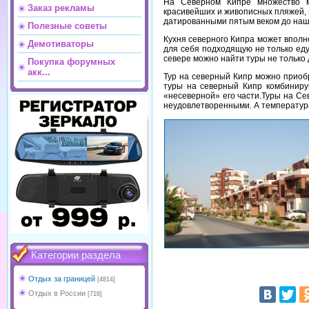
На Северном Кипре множество м
Заказ рекламы
красивейших и живописных пляжей, 
датированными пятым веком до наш
Полезные советы
Кухня северного Кипра может вполне
Демотиваторы
для себя подходящую не только еду
севере можно найти туры не только
Покупка форумных
акк...
Тур на северный Кипр можно приобр
туры на северный Кипр комбиниру
«несеверной» его части.Туры на Се
неудовлетворенными. А температура
Категории раздела
Отдых за границей
[4814]
Отдых в России
[716]