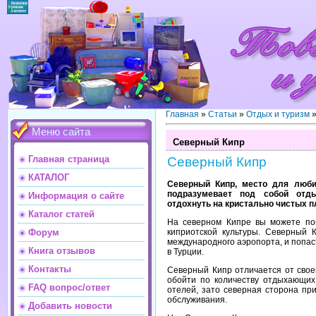
Главная
»
Статьи
»
Отдых и туризм
Меню сайта
Северный Кипр
Главная страница
Северный Кипр
КАТАЛОГ
Северный Кипр, место для люби
подразумевает под собой отд
Информация о сайте
отдохнуть на кристально чистых 
Каталог статей
На северном Кипре вы можете пог
киприотской культуры. Северный 
Форум
международного аэропорта, и попаст
Книга отзывов
в Турции.
Контакты
Северный Кипр отличается от своег
обойти по количеству отдыхающих
FAQ вопрос/ответ
отелей, зато северная сторона пр
обслуживания.
Добавить новости