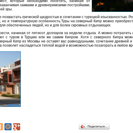
ест, которые необходимо посетить, начиная от
заканчивая замками и древнеримскими постройками,
ей эры.
 похвастать греческой щедростью в сочетании с турецкой изысканностью. Ро
, но и температурную особенность.Туры на северный Кипр можно приобрести
 для обеспеченных людей, но и для более скромных отдыхающих.
ести, начиная от пятисот долларов за неделю отдыха. А можно потратить 
ют с туром в Турцию или же самим Кипром. Хотя с северного Кипра можн
верный Кипр из Москвы не оставят вас равнодушными, сочетание древней и 
 позволит насладиться теплой водой и возможностью позагорать в любое вр
Поделиться…