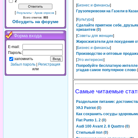
2
[
Бизнес и финансы
]
Грузоперевозки на Газели в Каза
[
·
]
Результаты
Архив опросов
Всего ответов:
803
[
Культура
]
Обсудить на форуме
Сделайте приятное себе, друзьям
хризантем
(
0
)
Форма входа
[
Советы для женщин
]
Жиросжигатели для похудения от
E-mail:
[
Бизнес и финансы
]
Пароль:
Производство и оптовые продажи
запомнить
[
Это интересно
]
Забыл пароль
|
Регистрация
Попробуйте бесплатную интелле
или
угадав самое популярное слово
(
Самые читаемые стат
Раздельное питание: достоинств
УАЗ Patriot
(
0
)
Как сохранить сосуды здоровым
Fiat Punto 1. 2
(
0
)
Audi 100 Avant 2. 8 Quattro
(
0
)
Стильный пол
(
0
)