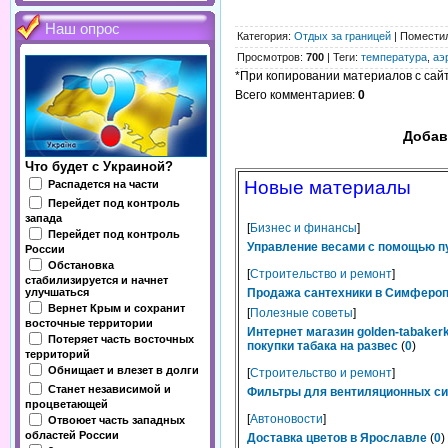
Наш опрос
Категория
:
Отдых за границей
|
Помести
Просмотров
:
700
|
Теги
:
температура
,
аэ
*При копировании материалов с сайта
Всего комментариев
:
0
Добав
Что будет с Украиной?
Новые материалы
Распадется на части
Перейдет под контроль
запада
[
Бизнес и финансы
]
Перейдет под контроль
Управление весами с помощью п
России
Обстановка
[
Строительство и ремонт
]
стабилизируется и начнет
улучшаться
Продажа сантехники в Симферопо
Вернет Крым и сохранит
[
Полезные советы
]
восточные территории
Интернет магазин golden-tabaker
Потеряет часть восточных
покупки табака на развес
(
0
)
территорий
Обнищает и влезет в долги
[
Строительство и ремонт
]
Станет независимой и
Фильтры для вентиляционных сис
процветающей
[
Автоновости
]
Отвоюет часть западных
областей России
Доставка цветов в Ярославле
(
0
)