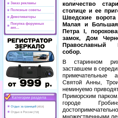
количество стар
Заказ рекламы
столице и ее при
Полезные советы
Шведские ворота
Демотиваторы
Малая и Большая
Покупка форумных
акк...
Петра I, порохов
замок, Дом Черн
Православный Р
собор.
В старинном риж
заставшем в середи
примечательные а
Святой Анны, Трои
неминуемо приводя
Приморским парком.
Категории раздела
городе Гробин
Отдых за границей
[4814]
достопримечательн
Отдых в России
[716]
множественными лег