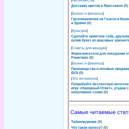
[
Автоновости
]
Доставка цветов в Ярославле
(
0
)
[
Бизнес и финансы
]
Грузоперевозки на Газели в Каза
и Удобно
(
0
)
[
Культура
]
Сделайте приятное себе, друзьям
купив букет из красивых хризант
[
Советы для женщин
]
Жиросжигатели для похудения о
Powerlabs
(
0
)
[
Бизнес и финансы
]
Производство и оптовые продаж
IDGI
(
0
)
[
Это интересно
]
Попробуйте бесплатную интелл
игру «Народный Ответ», угадав 
популярное слово
(
0
)
Самые читаемые стат
Табакокурение
(
0
)
Что такое колесо?
(
0
)