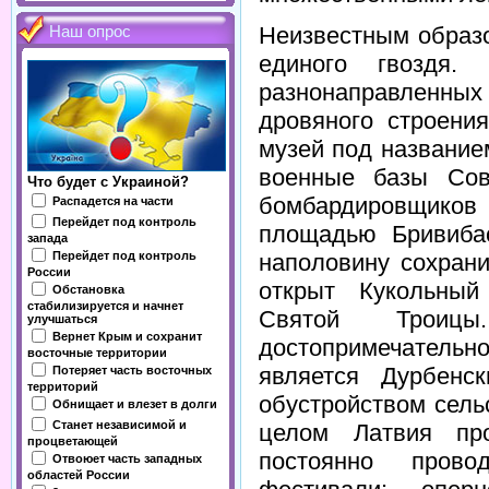
Неизвестным образ
Наш опрос
единого гвоздя.
разнонаправленных
дровяного строени
музей под название
военные базы Сове
Что будет с Украиной?
бомбардировщиков 
Распадется на части
Перейдет под контроль
площадью Бривибас
запада
Перейдет под контроль
наполовину сохран
России
открыт Кукольный
Обстановка
стабилизируется и начнет
Святой Троиц
улучшаться
Вернет Крым и сохранит
достопримечател
восточные территории
является Дурбенс
Потеряет часть восточных
территорий
обустройством сель
Обнищает и влезет в долги
Станет независимой и
целом Латвия про
процветающей
постоянно прово
Отвоюет часть западных
областей России