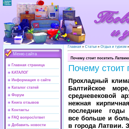
Главная
»
Статьи
»
Отдых и туризм
Меню сайта
Почему стоит посетить Латви
Главная страница
Почему стоит 
КАТАЛОГ
Прохладный клима
Информация о сайте
Балтийское море
Каталог статей
средневековой ар
Форум
нежная кирпична
Книга отзывов
последние годы
Контакты
все больше и бол
FAQ вопрос/ответ
в города Латвии. 
Добавить новости