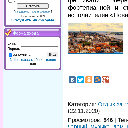
фестивали: опер
2
фортепианной и с
[
·
]
Результаты
Архив опросов
исполнителей «Нова
Всего ответов:
803
Обсудить на форуме
Форма входа
E-mail:
Пароль:
запомнить
Забыл пароль
|
Регистрация
или
Категория
:
Отдых за г
(22.11.2020)
Просмотров
:
546
|
Тег
черный
,
музыка
,
дом
,