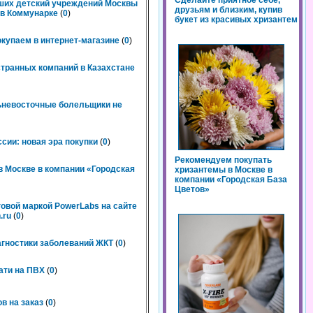
Сделайте приятное себе,
чших детский учреждений Москвы
друзьям и близким, купив
n в Коммунарке
(
0
)
букет из красивых хризантем
окупаем в интернет-магазине
(
0
)
странных компаний в Казахстане
льневосточные болельщики не
сии: новая эра покупки
(
0
)
Рекомендуем покупать
 Москве в компании «Городская
хризантемы в Москве в
компании «Городская База
Цветов»
говой маркой PowerLabs на сайте
.ru
(
0
)
агностики заболеваний ЖКТ
(
0
)
ати на ПВХ
(
0
)
в на заказ
(
0
)