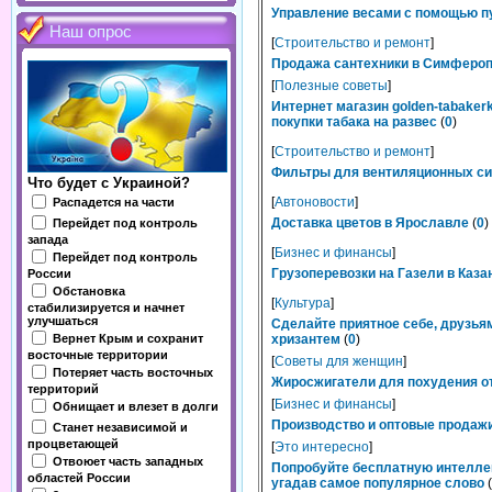
Управление весами с помощью п
Наш опрос
[
Строительство и ремонт
]
Продажа сантехники в Симферопо
[
Полезные советы
]
Интернет магазин golden-tabaker
покупки табака на развес
(
0
)
[
Строительство и ремонт
]
Фильтры для вентиляционных сис
Что будет с Украиной?
[
Автоновости
]
Распадется на части
Доставка цветов в Ярославле
(
0
)
Перейдет под контроль
запада
[
Бизнес и финансы
]
Перейдет под контроль
Грузоперевозки на Газели в Каза
России
Обстановка
[
Культура
]
стабилизируется и начнет
улучшаться
Сделайте приятное себе, друзьям
Вернет Крым и сохранит
хризантем
(
0
)
восточные территории
[
Советы для женщин
]
Потеряет часть восточных
Жиросжигатели для похудения от
территорий
[
Бизнес и финансы
]
Обнищает и влезет в долги
Производство и оптовые продажи
Станет независимой и
процветающей
[
Это интересно
]
Отвоюет часть западных
Попробуйте бесплатную интелле
областей России
угадав самое популярное слово
(