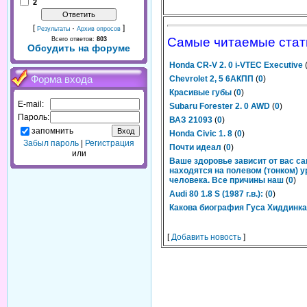
2
[
·
]
Результаты
Архив опросов
Самые читаемые стат
Всего ответов:
803
Обсудить на форуме
Honda CR-V 2. 0 i-VTEC Executive
Форма входа
Chevrolet 2, 5 6АКПП
(
0
)
Красивые губы
(
0
)
E-mail:
Subaru Forester 2. 0 AWD
(
0
)
Пароль:
ВАЗ 21093
(
0
)
запомнить
Honda Civic 1. 8
(
0
)
Забыл пароль
|
Регистрация
Почти идеал
(
0
)
или
Ваше здоровье зависит от вас са
находятся на полевом (тонком) 
человека. Все причины наш
(
0
)
Audi 80 1.8 S (1987 г.в.):
(
0
)
Какова биография Гуса Хиддинк
[
Добавить новость
]