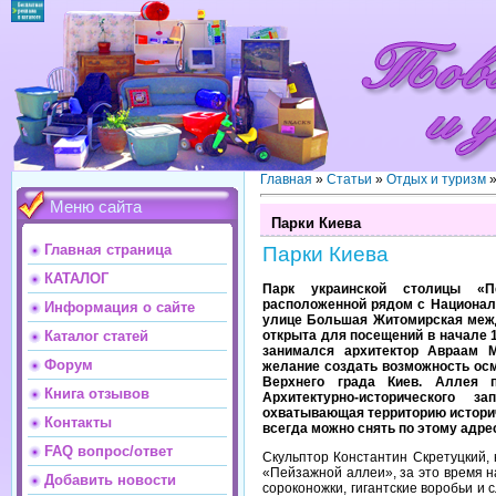
Главная
»
Статьи
»
Отдых и туризм
Меню сайта
Парки Киева
Главная страница
Парки Киева
КАТАЛОГ
Парк украинской столицы «П
расположенной рядом с Национал
Информация о сайте
улице Большая Житомирская межд
открыта для посещений в начале 1
Каталог статей
занимался архитектор Авраам 
Форум
желание создать возможность осм
Верхнего града Киев. Аллея п
Книга отзывов
Архитектурно-исторического 
охватывающая территорию историч
Контакты
всегда можно снять по этому адресу 
FAQ вопрос/ответ
Скульптор Константин Скретуцкий,
«Пейзажной аллеи», за это время н
Добавить новости
сороконожки, гигантские воробьи и