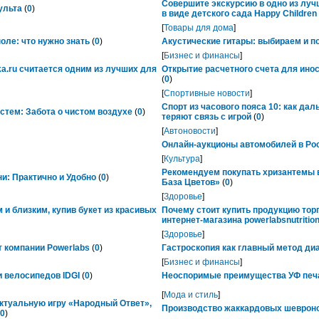
Совершите экскурсию в одно из лу
ульта
(
0
)
в виде детского сада Happy Childre
[
Товары для дома
]
ле: что нужно знать
(
0
)
Акустические гитары: выбираем и п
[
Бизнес и финансы
]
ka.ru считается одним из лучших для
Открытие расчетного счета для ино
(
0
)
[
Спортивные новости
]
Спорт из часового пояса 10: как да
тем: Забота о чистом воздухе
(
0
)
теряют связь с игрой
(
0
)
[
Автоновости
]
Онлайн-аукционы автомобилей в Рос
[
Культура
]
Рекомендуем покупать хризантемы в
ни: Практично и Удобно
(
0
)
База Цветов»
(
0
)
[
Здоровье
]
 и близким, купив букет из красивых
Почему стоит купить продукцию тор
интернет-магазина powerlabsnutrition
[
Здоровье
]
 компании Powerlabs
(
0
)
Гастроскопия как главный метод ди
[
Бизнес и финансы
]
 велосипедов IDGI
(
0
)
Неоспоримые преимущества УФ печ
[
Мода и стиль
]
ктуальную игру «Народный Ответ»,
Производство жаккардовых шевроно
0
)