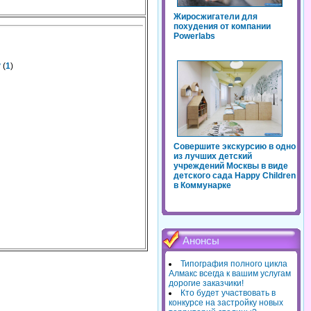
Жиросжигатели для
похудения от компании
Powerlabs
?
(
1
)
Совершите экскурсию в одно
из лучших детский
учреждений Москвы в виде
детского сада Happy Children
в Коммунарке
Анонсы
Типография полного цикла
Алмакс всегда к вашим услугам
дорогие заказчики!
Кто будет участвовать в
конкурсе на застройку новых