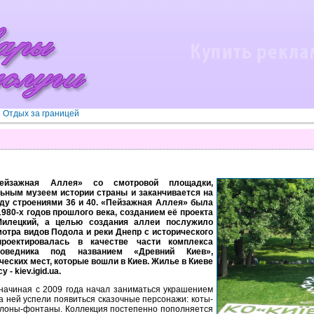
»
Отдых за границей
ейзажная Аллея» со смотровой площадки,
ьным музеем истории страны и заканчивается на
у строениями 36 и 40. «Пейзажная Аллея» была
980-х годов прошлого века, созданием её проекта
Милецкий, а целью создания аллеи послужило
отра видов Подола и реки Днепр с исторического
роектировалась в качестве части комплекса
заповедника под названием «Древний Киев»,
еских мест, которые вошли в Киев. Жилье в Киеве
- kiev.igid.ua.
 начиная с 2009 года начал заниматься украшением
а ней успели появиться сказочные персонажи: коты-
 слоны-фонтаны. Коллекция постепенно пополняется