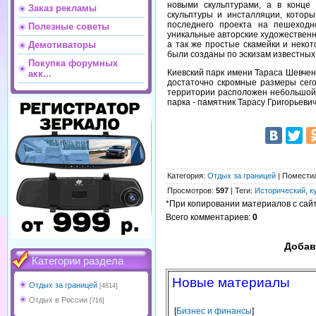
новыми скульптурами, а в конце
Заказ рекламы
скульптуры и инсталляции, которы
последнего проекта на пешеход
Полезные советы
уникальные авторские художественн
а так же простые скамейки и неко
Демотиваторы
были созданы по эскизам известных
Покупка форумных
Киевский парк имени Тараса Шевчен
акк...
достаточно скромные размеры сего
территории расположен небольшой ф
парка - памятник Тарасу Григорьеви
Категория
:
Отдых за границей
|
Помести
Просмотров
:
597
|
Теги
:
Исторический
,
к
*При копировании материалов с сайта
Всего комментариев
:
0
Добав
Категории раздела
Новые материалы
Отдых за границей
[4814]
Отдых в России
[716]
[
Бизнес и финансы
]