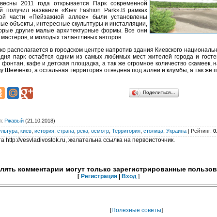
 весны 2011 года открывается Парк современной
й получил название «Kiev Fashion Park».В рамках
ной части «Пейзажной аллее» были установлены
ые объекты, интересные скульптуры и инсталляции,
торые другие малые архитектурные формы. Все они
 мастеров, и молодых талантливых авторов.
ко располагается в городском центре напротив здания Киевского национальн
дня парк остаётся одним из самых любимых мест жителей города и госте
онтан, кафе и детская площадка, а так же огромное количество скамеек, 
чу Шевченко, а остальная территория отведена под аллеи и клумбы, а так же 
Поделиться…
л
:
Ржавый
(21.10.2018)
ультура
,
киев
,
история
,
страна
,
река
,
осмотр
,
Территория
,
столица
,
Украина
|
Рейтинг
:
0
 http://vesvladivostok.ru, желательна ссылка на первоисточник.
лять комментарии могут только зарегистрированные пользов
[
Регистрация
|
Вход
]
[
Полезные советы
]