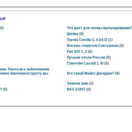
ьи
(
0
)
Что дает для почвы мульчирование
Шейка
(
0
)
Toyota Corolla 1. 4 D4-D
(
1
)
Восемь секретов Снегурочки
(
0
)
Fiat 500 1. 2
(
0
)
Лучшие отели России
(
0
)
Chevrolet Lacetti 1. 6i
(
0
)
мих. Почти все заболевания
уровне биоэнергострукту-ры
Кто такой Майкл Джордан?
(
0
)
Замена шин
(
1
)
а?
(
0
)
ВАЗ 21057
(
0
)