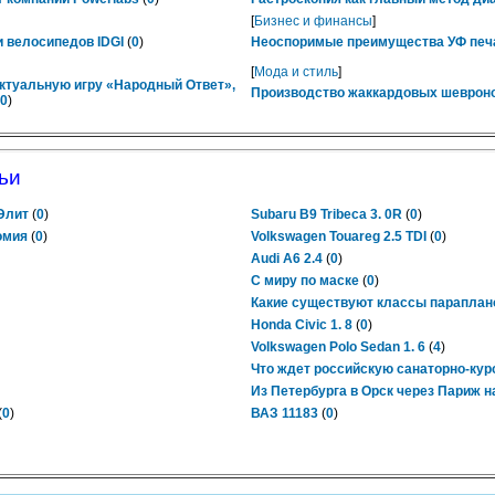
[
Бизнес и финансы
]
 велосипедов IDGI
(
0
)
Неоспоримые преимущества УФ печ
[
Мода и стиль
]
ктуальную игру «Народный Ответ»,
Производство жаккардовых шевроно
0
)
ьи
 Элит
(
0
)
Subaru B9 Tribeca 3. 0R
(
0
)
омия
(
0
)
Volkswagen Touareg 2.5 TDI
(
0
)
Audi A6 2.4
(
0
)
С миру по маске
(
0
)
Какие существуют классы параплан
Honda Civic 1. 8
(
0
)
Volkswagen Polo Sedan 1. 6
(
4
)
Что ждет российскую санаторно-ку
Из Петербурга в Орск через Париж 
(
0
)
ВАЗ 11183
(
0
)