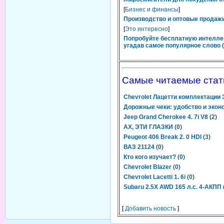
[
Бизнес и финансы
]
Производство и оптовые продажи
[
Это интересно
]
Попробуйте бесплатную интелле
угадав самое популярное слово
(
Самые читаемые стат
Chevrolet Лацетти комплектации
Дорожные чеки: удобство и экон
Jeep Grand Cherokee 4. 7i V8
(
2
)
АХ, ЭТИ ГЛАЗКИ
(
0
)
Peugeot 406 Break 2. 0 HDI
(
3
)
ВАЗ 21124
(
0
)
Кто кого изучает?
(
0
)
Chevrolet Blazer
(
0
)
Chevrolet Lacetti 1. 6i
(
0
)
Subaru 2.5Х AWD 165 л.с. 4-АКПП
[
Добавить новость
]