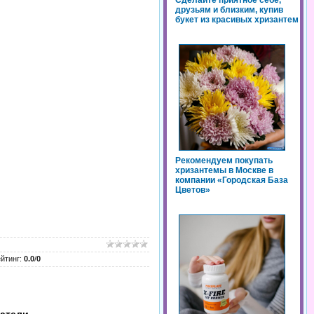
Сделайте приятное себе,
друзьям и близким, купив
букет из красивых хризантем
Рекомендуем покупать
хризантемы в Москве в
компании «Городская База
Цветов»
йтинг
:
0.0
/
0