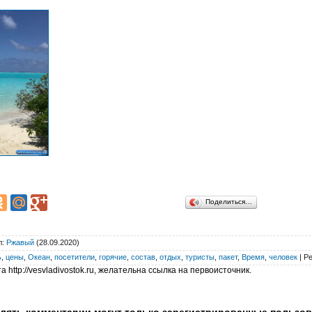
Поделиться…
л
:
Ржавый
(28.09.2020)
ь
,
цены
,
Океан
,
посетители
,
горячие
,
состав
,
отдых
,
туристы
,
пакет
,
Время
,
человек
|
Ре
 http://vesvladivostok.ru, желательна ссылка на первоисточник.