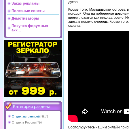
духов.
Заказ рекламы
Кроме того, Мальдивские острова в
Полезные советы
погодой. Она на побережье довольн
время ложится как никогда ровно. 
Демотиваторы
здесь в первую очередь. Кроме того
океана.
Покупка форумных
акк...
Категории раздела
Отдых за границей
[4814]
Отдых в России
[716]
Воспользуйтесь нашим онлайн поиск