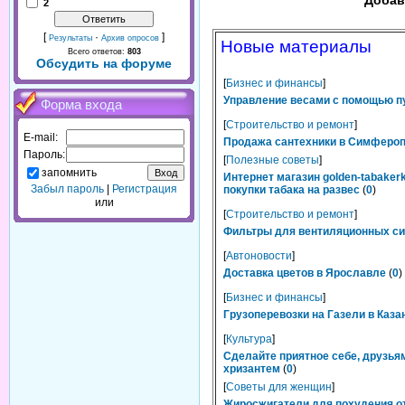
Добав
2
[
·
]
Результаты
Архив опросов
Новые материалы
Всего ответов:
803
Обсудить на форуме
[
Бизнес и финансы
]
Управление весами с помощью п
Форма входа
[
Строительство и ремонт
]
E-mail:
Продажа сантехники в Симферопо
Пароль:
[
Полезные советы
]
запомнить
Интернет магазин golden-tabaker
Забыл пароль
|
Регистрация
покупки табака на развес
(
0
)
или
[
Строительство и ремонт
]
Фильтры для вентиляционных сис
[
Автоновости
]
Доставка цветов в Ярославле
(
0
)
[
Бизнес и финансы
]
Грузоперевозки на Газели в Каза
[
Культура
]
Сделайте приятное себе, друзьям
хризантем
(
0
)
[
Советы для женщин
]
Жиросжигатели для похудения от