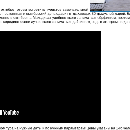
 октябре готовы встретить туристов замечательной
о постоянная и октябрьский день одарит отдыхающих 30-градусной жарой. Бла
Именно в октябре на Мальдивах удобнее всего заниматься сёрфингом, поэтом
, в середине осени лучше всего заниматься дайвингом, ведь в это время года
ом тура на нужные даты и по нужным параметрам! Цены указаны на 1-го чел