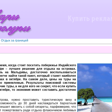
»
Отдых за границей
время, когда стоит посетить побережье Индийского
бре – лучшее решение для отдыха на островах.
рь на Мальдивы, достаточно воспользоваться
легче найти такой пакет, который станет наиболее
ах в октябре. На самом деле, цены на туры на
но приемлемые. Результаты поисковой системы
ие туры, а ни для кого не секрет, что если купить
ктябре, то экономия может составить достаточно
трова, нужно проставить туристическую визу в
возможность до 30 дней наслаждаться бархатным
решает ввозить с собой сигареты, парфюмерию, что
ет пожертвовать ради отдыха флакончиком любимых