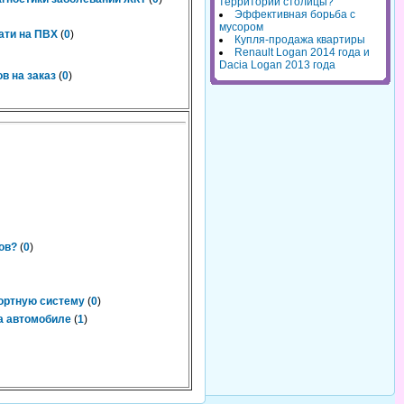
территорий столицы?
Эффективная борьба с
мусором
ати на ПВХ
(
0
)
Купля-продажа квартиры
Renault Logan 2014 года и
Dacia Logan 2013 года
в на заказ
(
0
)
ов?
(
0
)
рортную систему
(
0
)
на автомобиле
(
1
)