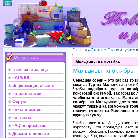
Главная
»
Статьи
»
Отдых и туризм
Меню сайта
Мальдивы на октябрь
Главная страница
Мальдивы на октябрь
КАТАЛОГ
Середина осени – это как раз то 
океана. Тур на Мальдивы в октя
Информация о сайте
Чтобы подобрать тур на октяб
поисковой системой. Так гораздо 
Каталог статей
удобным для отдыха на Мальдив
Форум
октябрь на Мальдивах достаточ
укажут также и на возможные горяч
Книга отзывов
горячие путёвки на Мальдивы в о
крупную сумму.
Контакты
Чтобы посетить Мальдивские ос
FAQ вопрос/ответ
аэропорту. Эта процедура даст 
песком побережья. Государство раз
Добавить новости
очень удобно, ведь не каждый мож