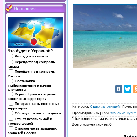
Наш опрос
Что будет с Украиной?
Распадется на части
Перейдет под контроль
запада
Перейдет под контроль
России
Обстановка
стабилизируется и начнет
улучшаться
Вернет Крым и сохранит
восточные территории
Потеряет часть восточных
Категория
:
Отдых за границей
|
Помести
территорий
Просмотров
:
575
|
Теги
:
экономия
,
купит
Обнищает и влезет в долги
*При копировании материалов с сайта
Станет независимой и
процветающей
Всего комментариев
:
0
Отвоюет часть западных
областей России