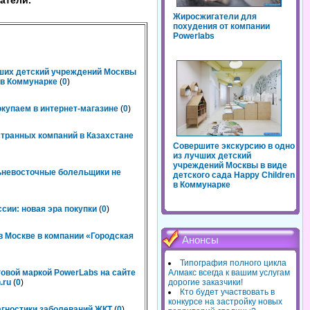
атели.
Жиросжигатели для
похудения от компании
Powerlabs
чших детский учреждений Москвы
n в Коммунарке
(
0
)
окупаем в интернет-магазине
(
0
)
странных компаний в Казахстане
Совершите экскурсию в одно
из лучших детский
учреждений Москвы в виде
льневосточные болельщики не
детского сада Happy Children
в Коммунарке
сии: новая эра покупки
(
0
)
 Москве в компании «Городская
Анонсы
Типография полного цикла
говой маркой PowerLabs на сайте
Алмакс всегда к вашим услугам
.ru
(
0
)
дорогие заказчики!
Кто будет участвовать в
конкурсе на застройку новых
агностики заболеваний ЖКТ
(
0
)