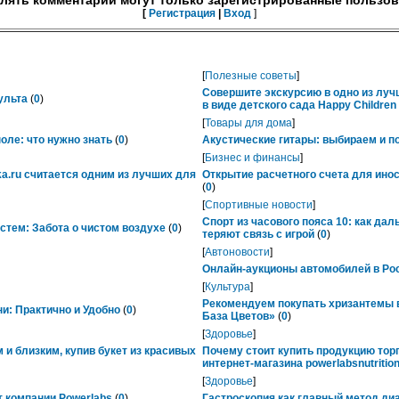
лять комментарии могут только зарегистрированные пользов
[
Регистрация
|
Вход
]
[
Полезные советы
]
Совершите экскурсию в одно из лу
ульта
(
0
)
в виде детского сада Happy Childre
[
Товары для дома
]
ле: что нужно знать
(
0
)
Акустические гитары: выбираем и п
[
Бизнес и финансы
]
ka.ru считается одним из лучших для
Открытие расчетного счета для ино
(
0
)
[
Спортивные новости
]
Спорт из часового пояса 10: как да
тем: Забота о чистом воздухе
(
0
)
теряют связь с игрой
(
0
)
[
Автоновости
]
Онлайн-аукционы автомобилей в Рос
[
Культура
]
Рекомендуем покупать хризантемы в
ни: Практично и Удобно
(
0
)
База Цветов»
(
0
)
[
Здоровье
]
 и близким, купив букет из красивых
Почему стоит купить продукцию тор
интернет-магазина powerlabsnutrition
[
Здоровье
]
 компании Powerlabs
(
0
)
Гастроскопия как главный метод ди