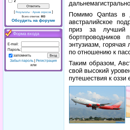
2
дальнемагистрально
[
·
]
Помимо Qantas в 
Результаты
Архив опросов
Всего ответов:
803
Обсудить на форуме
австралийское подр
приз за лучший 
Форма входа
бортпроводников 
энтузиазм, горячая
E-mail:
Пароль:
по отношению к пас
запомнить
Забыл пароль
|
Регистрация
Таким образом, Ав
или
свой высокий уровен
путешествия к оззи