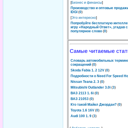
[
Бизнес и финансы
]
Производство и оптовые продаж
IDGI
(
0
)
[
Это интересно
]
Попробуйте бесплатную интелл
игру «Народный Ответ», угадав 
популярное слово
(
0
)
Самые читаемые стат
Словарь автомобильных термино
сокращений
(
0
)
Skoda Fabia 1. 2 12V
(
0
)
Подробности о Need For Speed Hot
Nissan Teana 2. 3
(
0
)
Mitsubishi Outlander 3.0i
(
3
)
ВАЗ 2113 1. 6i
(
0
)
ВАЗ 21053
(
0
)
Кто такой Майкл Джордан?
(
0
)
Toyota 1.6 16V
(
0
)
Audi 100 1. 9
(
3
)