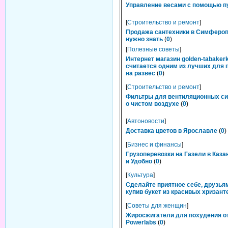
Управление весами с помощью п
[
Строительство и ремонт
]
Продажа сантехники в Симфероп
нужно знать
(
0
)
[
Полезные советы
]
Интернет магазин golden-tabakerk
считается одним из лучших для 
на развес
(
0
)
[
Строительство и ремонт
]
Фильтры для вентиляционных си
о чистом воздухе
(
0
)
[
Автоновости
]
Доставка цветов в Ярославле
(
0
)
[
Бизнес и финансы
]
Грузоперевозки на Газели в Каза
и Удобно
(
0
)
[
Культура
]
Сделайте приятное себе, друзьям
купив букет из красивых хризант
[
Советы для женщин
]
Жиросжигатели для похудения о
Powerlabs
(
0
)