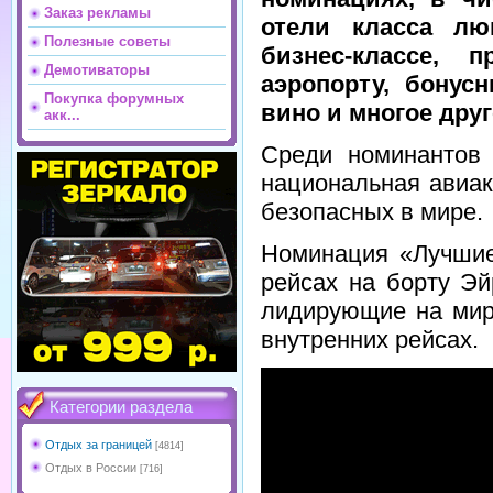
Заказ рекламы
отели класса лю
Полезные советы
бизнес-классе,
Демотиваторы
аэропорту, бонус
Покупка форумных
вино и многое друг
акк...
Среди номинантов 
национальная авиак
безопасных в мире.
Номинация «Лучшие
рейсах на борту Э
лидирующие на мир
внутренних рейсах.
Категории раздела
Отдых за границей
[4814]
Отдых в России
[716]