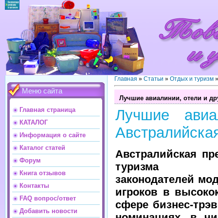
Главная
»
Статьи
»
Отдых и туризм
Меню сайта
Лучшие авиалинии, отели и др
Главная страница
Лучшие авиа
КАТАЛОГ
Австралийская
Информация о сайте
Каталог статей
Австралийская пр
Форум
туризма оп
Книга отзывов
законодателей мо
Контакты
игроков в высоко
FAQ вопрос/ответ
сфере бизнес-трэв
Добавить новости
номинациях, в чи