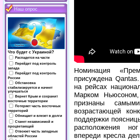
Наш опрос
Что будет с Украиной?
Распадется на части
Перейдет под контроль
запада
Номинация «Прем
Перейдет под контроль
присуждена Qantas.
России
Обстановка
на рейсах национа
стабилизируется и начнет
улучшаться
Марком Ньюсоном,
Вернет Крым и сохранит
признаны самым
восточные территории
Потеряет часть восточных
возрастающей конк
территорий
Обнищает и влезет в долги
поддержки поясницы
Станет независимой и
расположения ног
процветающей
Отвоюет часть западных
впереди кресла де
областей России